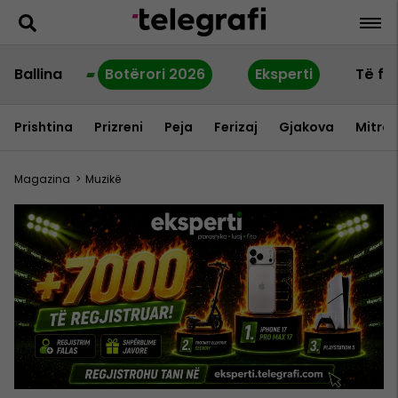
Ballina
Botërori 2026
Eksperti
Të fu
Prishtina
Prizreni
Peja
Ferizaj
Gjakova
Mitrov
Magazina
>
Muzikë