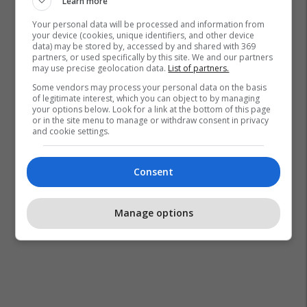
Learn more
Your personal data will be processed and information from
Trim Jetullahu
your device (cookies, unique identifiers, and other device
data) may be stored by, accessed by and shared with 369
partners, or used specifically by this site. We and our partners
may use precise geolocation data.
List of partners.
Some vendors may process your personal data on the basis
of legitimate interest, which you can object to by managing
your options below. Look for a link at the bottom of this page
or in the site menu to manage or withdraw consent in privacy
and cookie settings.
Consent
Manage options