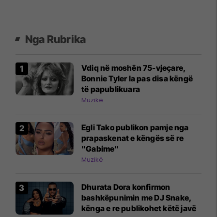
Nga Rubrika
Vdiq në moshën 75-vjeçare,
Bonnie Tyler la pas disa këngë
të papublikuara
Muzikë
Egli Tako publikon pamje nga
prapaskenat e këngës së re
"Gabime"
Muzikë
Dhurata Dora konfirmon
bashkëpunimin me DJ Snake,
kënga e re publikohet këtë javë