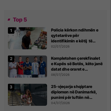
Top 5
Policia kërkon ndihmën e
qytetarëve për
identifikimin e këtij të
dyshuari
02/07/2026
Kompletohen çerekfinalet
e Kupës së Botës, këto janë
datat dhe oraret e
ndeshjeve
08/07/2026
25-vjeçarja shqiptare
diplomon në Danimarkë,
punimi për luftën në
Kosovë vlerësohet me
04/07/2026
notën më të lartë