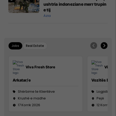
ushtria indoneziane merr trupin
e tij
Azia
Jobs
Real Estate
Viva Fresh Store
Viva F
Arkatar/e
Vozitës B
Shërbime te Klientëve
Logjistikë
Krushë e madhe
Pejë
17 Korrik 2026
12 Korrik 20