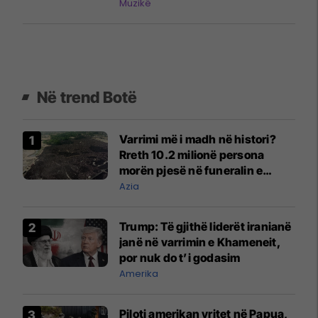
Muzikë
Në trend Botë
Varrimi më i madh në histori?
Rreth 10.2 milionë persona
morën pjesë në funeralin e
liderit të Iranit në 1989
Azia
Trump: Të gjithë liderët iranianë
janë në varrimin e Khameneit,
por nuk do t’i godasim
Amerika
Piloti amerikan vritet në Papua,