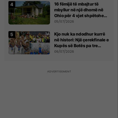
16 fëmijë të mbajtur të
mbyllur në një dhomë në
Ohio për 4 vjet shpëtohen -
tani ata i pret një sfidë e
05/07/2026
madhe
Kjo nuk ka ndodhur kurrë
në histori: Një çerekfinale e
Kupës së Botës pa tre
vendet legjendare të
06/07/2026
futbollit