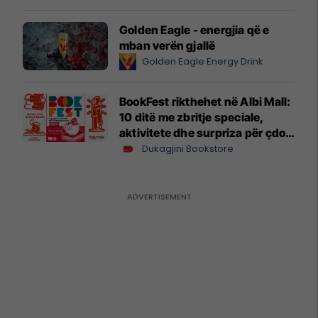
Golden Eagle - energjia që e
mban verën gjallë
Golden Eagle Energy Drink
BookFest rikthehet në Albi Mall:
10 ditë me zbritje speciale,
aktivitete dhe surpriza për çdo
lexues
Dukagjini Bookstore