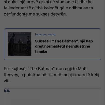
si dukej një provë grimi në studion e tij dhe ka
falënderuar të gjithë kolegët që e ndihmuan ta
përfundonte me sukses detyrën.
Suksesi i “The Batman”, një hap
drejt normalitetit në industrinë
filmike
Për kujtesë, “The Batman” me regji të Matt
Reeves, u publikua në fillim të muajit mars të këtij
viti.