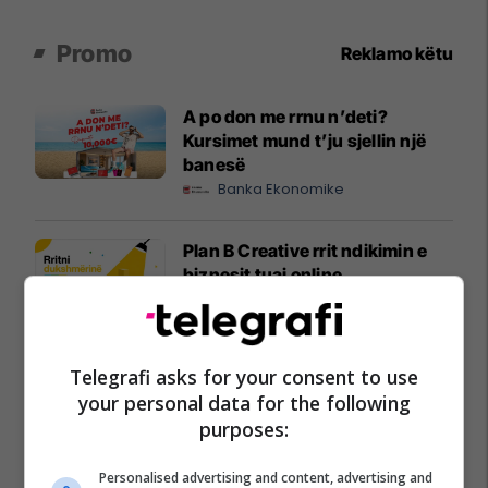
Promo
Reklamo këtu
A po don me rrnu n’deti?
Kursimet mund t’ju sjellin një
banesë
Banka Ekonomike
Plan B Creative rrit ndikimin e
biznesit tuaj online
Plan B
Po kërkoni mjek apo klinikë në
Telegrafi asks for your consent to use
Kosovë? Njihuni me
your personal data for the following
GjejeMjekun.com
purposes:
GjejeMjekun
Personalised advertising and content, advertising and