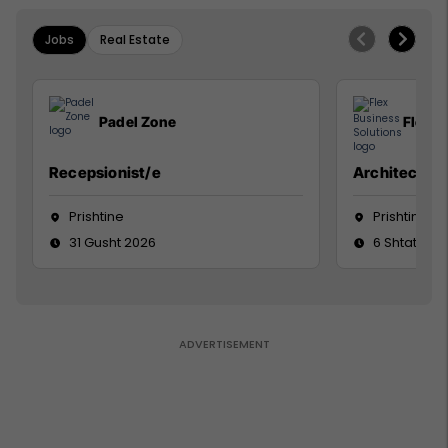
Jobs
Real Estate
Padel Zone
Flex B
Recepsionist/e
Architect
Prishtine
Prishtinë
31 Gusht 2026
6 Shtator 2