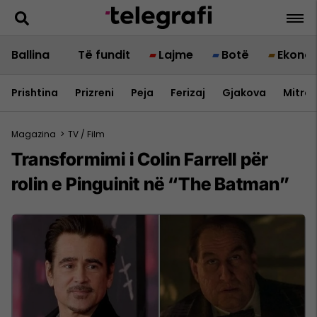
Ballina
Të fundit
Lajme
Botë
Ekono
Prishtina
Prizreni
Peja
Ferizaj
Gjakova
Mitrov
Magazina
>
TV / Film
Transformimi i Colin Farrell për
rolin e Pinguinit në “The Batman”