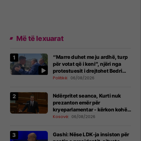
Më të lexuarat
“Marre duhet me ju ardhë, turp
për votat që i keni”, njëri nga
protestuesit i drejtohet Bedri
Hamzës
Politikë
06/08/2026
Ndërpritet seanca, Kurti nuk
prezanton emër për
kryeparlamentar - kërkon kohë
shtesë për marrëveshje politike
Kosovë
06/08/2026
Gashi: Nëse LDK-ja insiston për