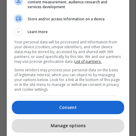
Lokal 517m² me tarracë në shitje
content measurement, audience research and
services development
te Rruga C – hapësirë e
favorshme për zhvillimin e
Store and/or access information on a device
biznesit #15796
Pro Real Estate
Learn more
Your personal data will be processed and information from
your device (cookies, unique identifiers, and other device
data) may be stored by, accessed by and shared with 369
partners, or used specifically by this site. We and our partners
may use precise geolocation data.
List of partners.
Some vendors may process your personal data on the basis
of legitimate interest, which you can object to by managing
your options below. Look for a link at the bottom of this page
or in the site menu to manage or withdraw consent in privacy
and cookie settings.
Consent
Manage options