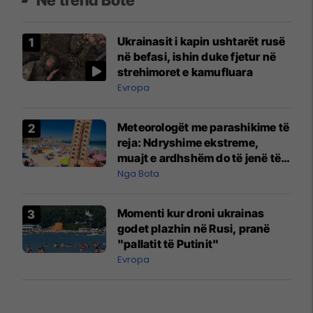
Në trend Botë
Ukrainasit i kapin ushtarët rusë
në befasi, ishin duke fjetur në
strehimoret e kamufluara
Evropa
Meteorologët me parashikime të
reja: Ndryshime ekstreme,
muajt e ardhshëm do të jenë të
pazakontë
Nga Bota
Momenti kur droni ukrainas
godet plazhin në Rusi, pranë
"pallatit të Putinit"
Evropa