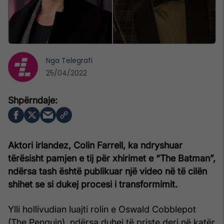
Nga
Telegrafi
25/04/2022
Aktori irlandez, Colin Farrell, ka ndryshuar
tërësisht pamjen e tij për xhirimet e “The Batman”,
ndërsa tash është publikuar një video në të cilën
shihet se si dukej procesi i transformimit.
Ylli hollivudian luajti rolin e Oswald Cobblepot
(The Penguin), ndërsa duhej të priste deri në katër