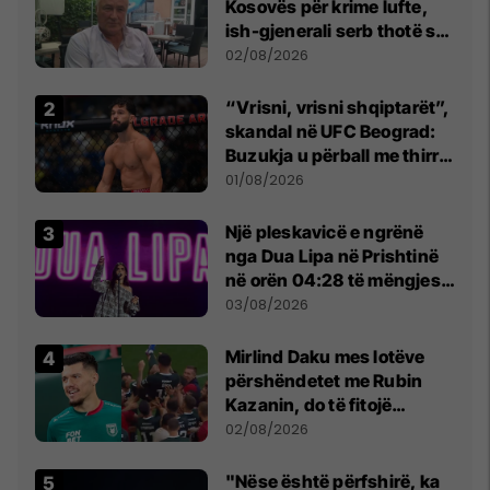
Kosovës për krime lufte,
ish-gjenerali serb thotë se
dikush e tradhtoi në
02/08/2026
Beograd
“Vrisni, vrisni shqiptarët”,
skandal në UFC Beograd:
Buzukja u përball me thirrje
anti-shqiptare nga
01/08/2026
tribunat
Një pleskavicë e ngrënë
nga Dua Lipa në Prishtinë
në orën 04:28 të mëngjesit
- dhe bota digjitale serbe
03/08/2026
shpall gjendjen e luftës
Mirlind Daku mes lotëve
përshëndetet me Rubin
Kazanin, do të fitojë
miliona te Spartak Moska
02/08/2026
"Nëse është përfshirë, ka