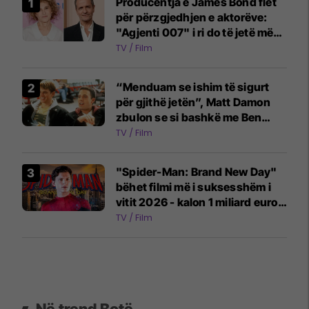
Producentja e James Bond flet
për përzgjedhjen e aktorëve:
"Agjenti 007" i ri do të jetë më
emocionues dhe ndryshe
TV / Film
“Menduam se ishim të sigurt
për gjithë jetën”, Matt Damon
zbulon se si bashkë me Ben
Affleck mbetën pa para pas
TV / Film
suksesit të një filmi
"Spider-Man: Brand New Day"
bëhet filmi më i suksesshëm i
vitit 2026 - kalon 1 miliard euro
fitime
TV / Film