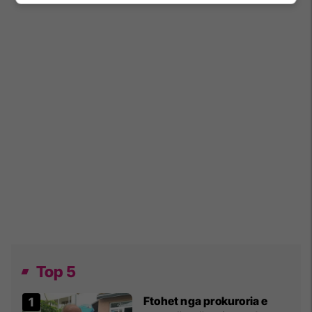
Top 5
Ftohet nga prokuroria e