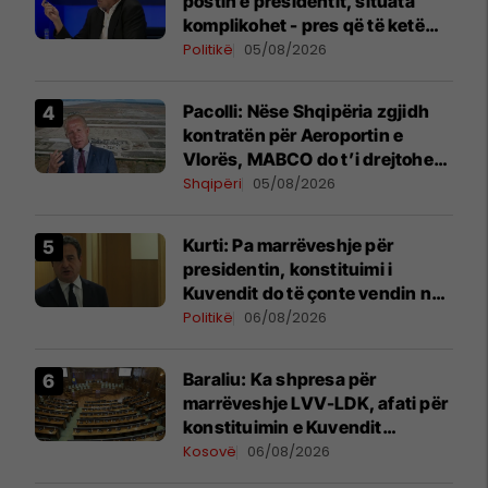
postin e presidentit, situata
komplikohet - pres që të ketë
lëshim
Politikë
05/08/2026
Pacolli: Nëse Shqipëria zgjidh
kontratën për Aeroportin e
Vlorës, MABCO do t’i drejtohet
arbitrazhit ndërkombëtar
Shqipëri
05/08/2026
Kurti: Pa marrëveshje për
presidentin, konstituimi i
Kuvendit do të çonte vendin në
zgjedhje të reja
Politikë
06/08/2026
Baraliu: Ka shpresa për
marrëveshje LVV-LDK, afati për
konstituimin e Kuvendit
përfundon më 7 gusht
Kosovë
06/08/2026