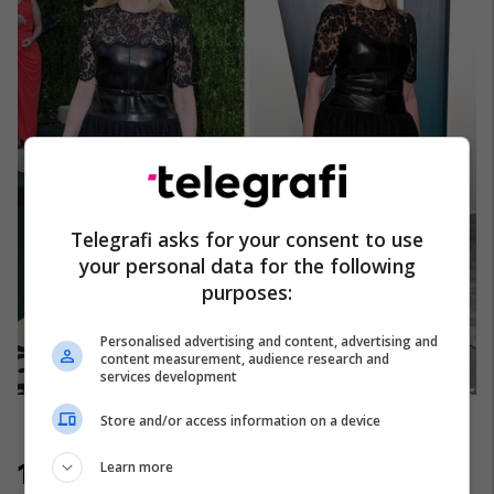
Telegrafi asks for your consent to use
your personal data for the following
purposes:
Personalised advertising and content, advertising and
content measurement, audience research and
services development
Store and/or access information on a device
Learn more
12. Kate Middleton 2011 - 2016