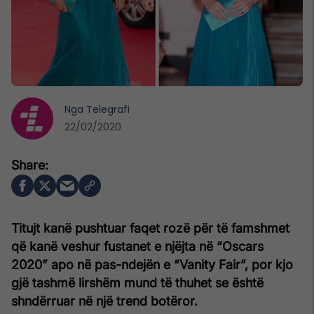
Nga
Telegrafi
22/02/2020
Titujt kanë pushtuar faqet rozë për të famshmet
që kanë veshur fustanet e njëjta në “Oscars
2020” apo në pas-ndejën e “Vanity Fair”, por kjo
gjë tashmë lirshëm mund të thuhet se është
shndërruar në një trend botëror.