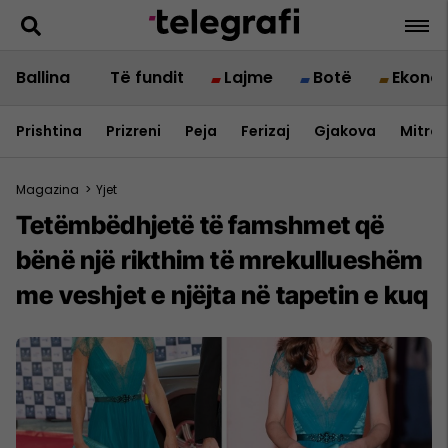
Ballina
Të fundit
Lajme
Botë
Ekono
Prishtina
Prizreni
Peja
Ferizaj
Gjakova
Mitrov
Magazina
>
Yjet
Tetëmbëdhjetë të famshmet që
bënë një rikthim të mrekullueshëm
me veshjet e njëjta në tapetin e kuq