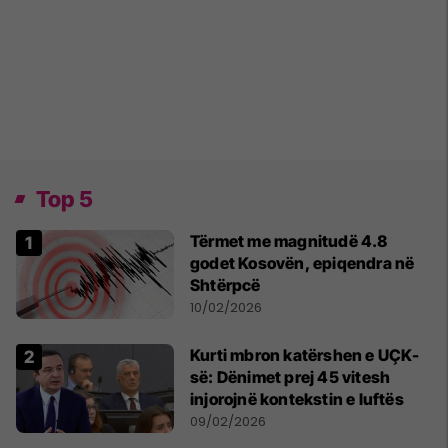
Top 5
Tërmet me magnitudë 4.8
godet Kosovën, epiqendra në
Shtërpcë
10/02/2026
Kurti mbron katërshen e UÇK-
së: Dënimet prej 45 vitesh
injorojnë kontekstin e luftës
09/02/2026