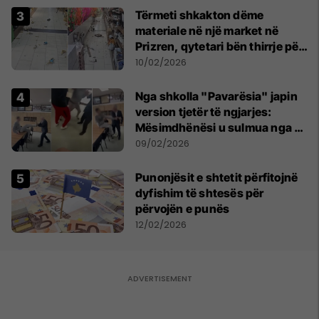
Tërmeti shkakton dëme
materiale në një market në
Prizren, qytetari bën thirrje për
qetësi dhe solidaritet
10/02/2026
Nga shkolla "Pavarësia" japin
version tjetër të ngjarjes:
Mësimdhënësi u sulmua nga 10
nxënës, reagoi në vetëmbrojtje
09/02/2026
Punonjësit e shtetit përfitojnë
dyfishim të shtesës për
përvojën e punës
12/02/2026