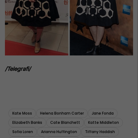
/Telegrafi/
Kate Moss
Helena Bonham Carter
Jane Fonda
Elizabeth Banks
Cate Blanchett
Katte Middleton
Sofia Loren
Arianna Huffington
Tiffany Haddish