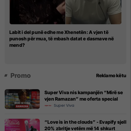
La
Labit i del punë edhe me Xhenetën: A vjen të
nu
punosh për mua, të mbash datat e dasmave në
li
mend?
Promo
Reklamo këtu
Super Viva nis kampanjën “Mirë se
vjen Ramazan” me oferta special
Super Viva
“Love is in the clouds” - Evapify sjell
20% zbritje vetëm më 14 shkurt