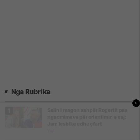
Nga Rubrika
×
Selin i reagon ashpër Rogertit pas
ngacmimeve për orientimin e saj:
Jam lesbike edhe çfarë
Yjet