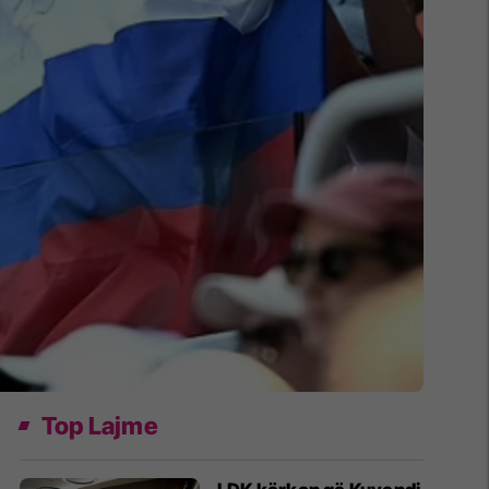
Top Lajme