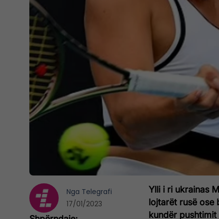
Ylli i ri ukraina
Nga
Telegrafi
lojtarët rusë ose
17/01/2023
kundër pushtimit 