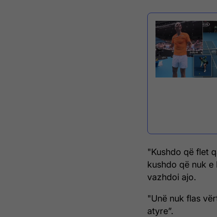
"Kushdo që flet qa
kushdo që nuk e b
vazhdoi ajo.
"Unë nuk flas vë
atyre”.