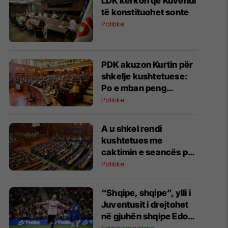
LDK kërkon që Kuvendi
të konstituohet sonte
Politikë
PDK akuzon Kurtin për
shkelje kushtetuese:
Po e mban peng
konstituimin e Kuvendit
Politikë
A u shkel rendi
kushtetues me
caktimin e seancës për
të shtunën?
Politikë
“Shqipe, shqipe”, ylli i
Juventusit i drejtohet
në gjuhën shqipe Edon
Zhegrovës