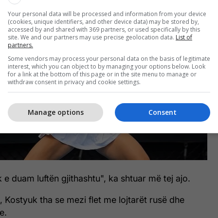
Your personal data will be processed and information from your device
(cookies, unique identifiers, and other device data) may be stored by,
accessed by and shared with 369 partners, or used specifically by this
site. We and our partners may use precise geolocation data.
List of
partners.
Some vendors may process your personal data on the basis of legitimate
interest, which you can object to by managing your options below. Look
for a link at the bottom of this page or in the site menu to manage or
withdraw consent in privacy and cookie settings.
Manage options
Consent
 e duam luftën gjithashtu", ka shtuar më tej ajo.
 Kostyuk tha se mezi flet me lojtarët rusë dhe
e.