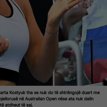
s Marta Kostyuk tha se nuk do të shtrëngojë duart me
 bjellorusë në Australian Open nëse ata nuk dalin
të atdheut të saj.