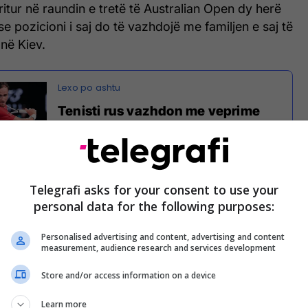
ritur në raundin e tretë të Australian Open dy herë
e pozicioni i saj do të vazhdojë me familjen e saj të
në Kiev.
Tenisti rus vazhdon me veprime
skandaloze edhe në Australian
Open - u dashtë ndërhyrja e
gjyqtarit
Telegrafi asks for your consent to use your
personal data for the following purposes:
yshuar për luftën dhe gjithçka që po ndodh në
 Kostyuk në Open.
Personalised advertising and content, advertising and content
measurement, audience research and services development
rëzit që thjesht thonë se nuk duan luftë, kjo na bën
Store and/or access information on a device
ë tingëllojmë sikur duam luftë”.
Learn more