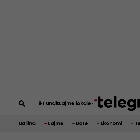
Të Fundit
Lajme lokale
Ballina
Lajme
Botë
Ekonomi
T