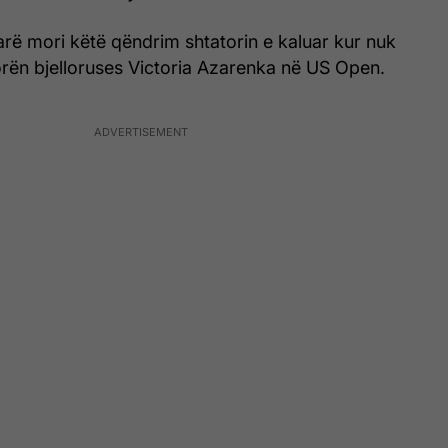
arë mori këtë qëndrim shtatorin e kaluar kur nuk
dorën bjelloruses Victoria Azarenka në US Open.