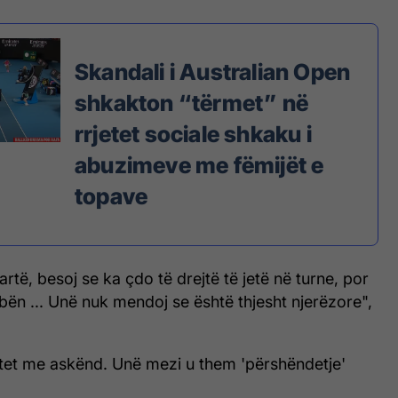
Skandali i Australian Open
shkakton “tërmet” në
rrjetet sociale shkaku i
abuzimeve me fëmijët e
topave
rtë, besoj se ka çdo të drejtë të jetë në turne, por
ën ... Unë nuk mendoj se është thjesht njerëzore",
rtet me askënd. Unë mezi u them 'përshëndetje'