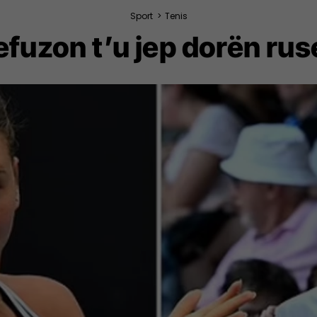
Sport
>
Tenis
efuzon t’u jep dorën ru