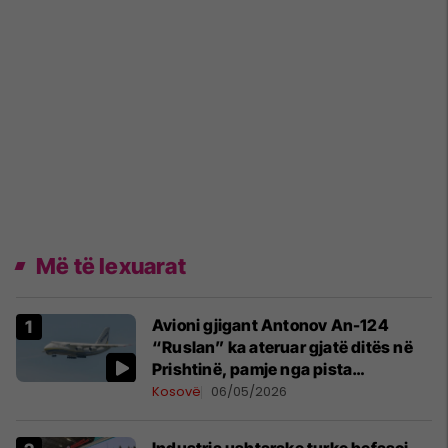
Më të lexuarat
Avioni gjigant Antonov An-124
“Ruslan” ka ateruar gjatë ditës në
Prishtinë, pamje nga pista
publikohen edhe në rrjete sociale
Kosovë
06/05/2026