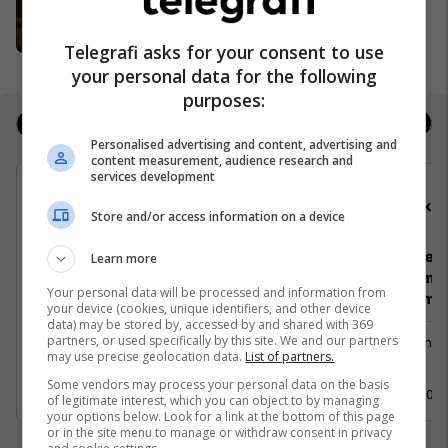
HAJE - Kosova
Telegrafi asks for your consent to use
your personal data for the following
purposes:
Jobs
Real Estate
Personalised advertising and content, advertising and
content measurement, audience research and
services development
Elkos Group
Elko
Store and/or access information on a device
Koordinator i Projekteve HoReCa
Staf profesi
Learn more
brendshme (
Your personal data will be processed and information from
Menaxhim)
your device (cookies, unique identifiers, and other device
data) may be stored by, accessed by and shared with 369
Menaxhment
partners, or used specifically by this site. We and our partners
Menaxhm
Pejë
may use precise geolocation data.
List of partners.
Pejë
11 Maj 2026
Some vendors may process your personal data on the basis
11 Maj 202
of legitimate interest, which you can object to by managing
your options below. Look for a link at the bottom of this page
or in the site menu to manage or withdraw consent in privacy