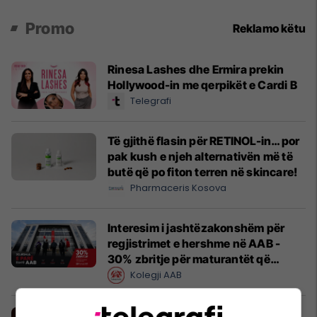
Promo
Reklamo këtu
Rinesa Lashes dhe Ermira prekin
Hollywood-in me qerpikët e Cardi B
Telegrafi
Të gjithë flasin për RETINOL-in… por
pak kush e njeh alternativën më të
butë që po fiton terren në skincare!
Pharmaceris Kosova
Interesim i jashtëzakonshëm për
regjistrimet e hershme në AAB -
30% zbritje për maturantët që
regjistrohen tani
Kolegji AAB
Produkti më i ri nga HAJE