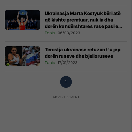
Ukrainasja Marta Kostyuk bëri atë
që kishte premtuar, nuk ia dha
dorën kundërshtares ruse pasi e
mposhti në ATX Open
Tenis
06/03/2023
Tenistja ukrainase refuzon t’u jep
dorën ruseve dhe bjelloruseve
Tenis
17/01/2023
1