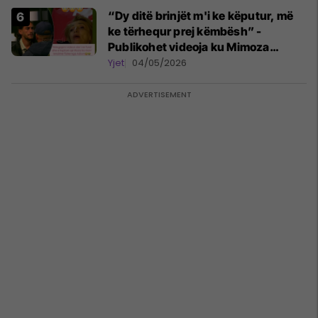
“Dy ditë brinjët m'i ke këputur, më
ke tërhequr prej këmbësh” -
Publikohet videoja ku Mimoza
Ahmeti akuzon Adionin për
Yjet
04/05/2026
keqtrajtim