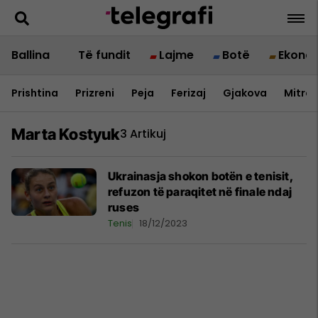
Ballina
Të fundit
Lajme
Botë
Ekono
Prishtina
Prizreni
Peja
Ferizaj
Gjakova
Mitrov
Marta Kostyuk
3 Artikuj
Ukrainasja shokon botën e tenisit,
refuzon të paraqitet në finale ndaj
ruses
Tenis
18/12/2023