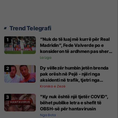
Trend Telegrafi
“Nuk do të luaj më kurrë për Real
Madridin”, Fede Valverde po e
konsideron të ardhmen pas sherrit
me Tchouamenin
La Liga
Dy vëllezër humbin jetën brenda
pak orësh në Pejë - njëri nga
aksidenti në trafik, tjetri nga
sëmundja
Kronika e Zezë
"Ky nuk është një tjetër COVID",
bëhet publike letra e shefit të
OBSH-së për hantavirusin
Nga Bota