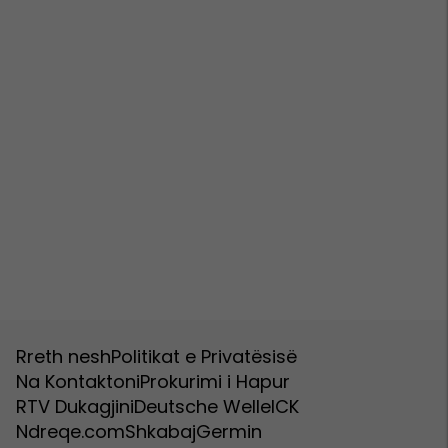
Rreth nesh
Politikat e Privatësisë
Na Kontaktoni
Prokurimi i Hapur
RTV Dukagjini
Deutsche Welle
ICK
Ndreqe.com
Shkabaj
Germin