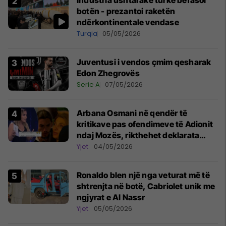
Industria ushtarake turke befasoi
botën - prezantoi raketën
ndërkontinentale vendase
Turqia
05/05/2026
Juventusi i vendos çmim qesharak
Edon Zhegrovës
Serie A
07/05/2026
Arbana Osmani në qendër të
kritikave pas ofendimeve të Adionit
ndaj Mozës, rikthehet deklarata
‘Është emision tjetër ai’
Yjet
04/05/2026
Ronaldo blen një nga veturat më të
shtrenjta në botë, Cabriolet unik me
ngjyrat e Al Nassr
Yjet
05/05/2026