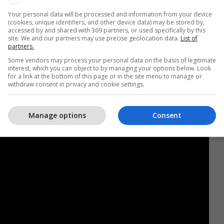
Your personal data will be processed and information from your device
(cookies, unique identifiers, and other device data) may be stored by,
accessed by and shared with 369 partners, or used specifically by this
htangur nga sulmi i tij i drejtpërdrejtë ndaj tifozit,
site. We and our partners may use precise geolocation data.
List of
partners.
në mënyrë të dëgjueshme.
Some vendors may process your personal data on the basis of legitimate
interest, which you can object to by managing your options below. Look
riges veproi menjëherë, duke thënë: “Shkelje e
for a link at the bottom of this page or in the site menu to manage or
 e dëgjueshme, paralajmërim z. Medvedev”.
withdraw consent in privacy and cookie settings.
Manage options
Consent