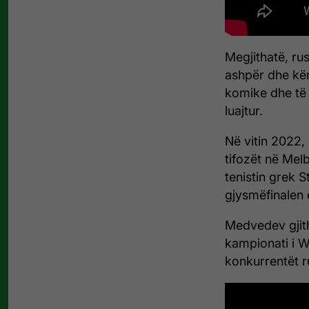
Megjithatë, ru
ashpër dhe kër
komike dhe të 
luajtur.
Në vitin 2022
tifozët në Mel
tenistin grek S
gjysmëfinalen e
Medvedev gjit
kampionati i 
konkurrentët r