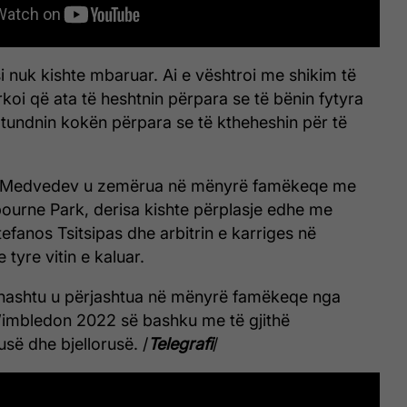
si nuk kishte mbaruar. Ai e vështroi me shikim të
koi që ata të heshtnin përpara se të bënin fytyra
tundnin kokën përpara se të ktheheshin për të
, Medvedev u zemërua në mënyrë famëkeqe me
bourne Park, derisa kishte përplasje edhe me
tefanos Tsitsipas dhe arbitrin e karriges në
 tyre vitin e kaluar.
hashtu u përjashtua në mënyrë famëkeqe nga
Wimbledon 2022 së bashku me të gjithë
usë dhe bjellorusë. /
Telegrafi
/