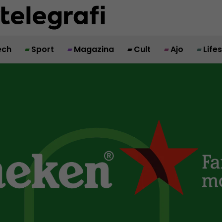
ech
Sport
Magazina
Cult
Ajo
Life