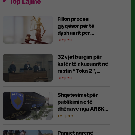
Top Lajme
Fillon procesi
gjyqësor për të
dyshuarit për
masakrën e Reçakut,
Drejtësi
lexohet aktakuza me
të akuzuarit në
32 vjet burgim për
mungesë
katër të akuzuarit në
rastin “Toka 2”,
konfiskohen 45
Drejtësi
ngastra kadastrale
Shqetësimet për
publikimin e të
dhënave nga ARBK-
ja, deklarohet MINTI
Të Tjera
Pamjet ngrenë