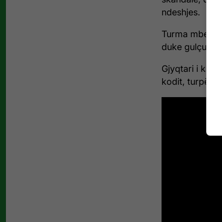
ndeshjes.
Turma mbeti e s
duke gulçuar 
Gjyqtari i kar
kodit, turpësi