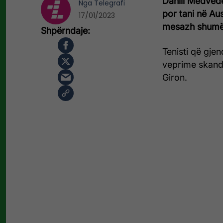
Daniil Medved
Nga
Telegrafi
por tani në Aus
17/01/2023
mesazh shumë 
Tenisti që gjen
veprime skand
Giron.