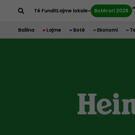
Të Fundit
Lajme lokale
Botërori 2026
Ballina
Lajme
Botë
Ekonomi
T