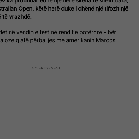
ev ka prodhuar edhe një herë skena të shëmtuara,
tralian Open, këtë herë duke i dhënë një tifozit një
të vrazhdë.
det në vendin e test në renditje botërore - bëri
aloze gjatë përballjes me amerikanin Marcos