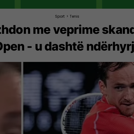
Sport
>
Tenis
azhdon me veprime skan
Open - u dashtë ndërhyrja