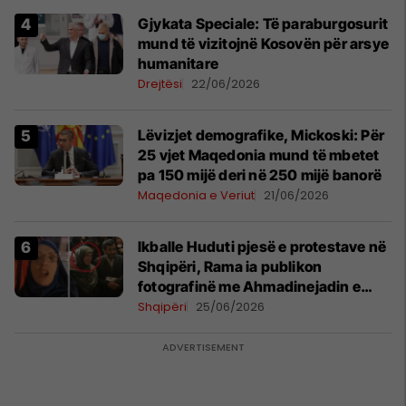
​Gjykata Speciale: Të paraburgosurit
mund të vizitojnë Kosovën për arsye
humanitare
Drejtësi
22/06/2026
Lëvizjet demografike, Mickoski: Për
25 vjet Maqedonia mund të mbetet
pa 150 mijë deri në 250 mijë banorë
Maqedonia e Veriut
21/06/2026
Ikballe Huduti pjesë e protestave në
Shqipëri, Rama ia publikon
fotografinë me Ahmadinejadin e
Iranit
Shqipëri
25/06/2026