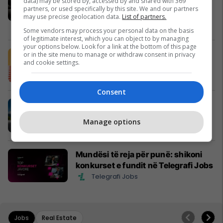
data) may be stored by, accessed by and shared with 369
familjeje – INTEREX tashmë edhe në
partners, or used specifically by this site. We and our partners
Shtime
may use precise geolocation data.
List of partners.
InterEX
Some vendors may process your personal data on the basis
of legitimate interest, which you can object to by managing
your options below. Look for a link at the bottom of this page
Petit Beurre nga Liri - shija që
or in the site menu to manage or withdraw consent in privacy
and cookie settings.
kompleton çdo ëmbëlsirë
Liri Prizren
Consent
EXFIS është në çdo vend me ty
EXFIS
Manage options
Mundësi të reja për punë: shikoni
konkurset e fundit në Telegrafi Jobs
Telegrafi Jobs
Jobs
Real Estate