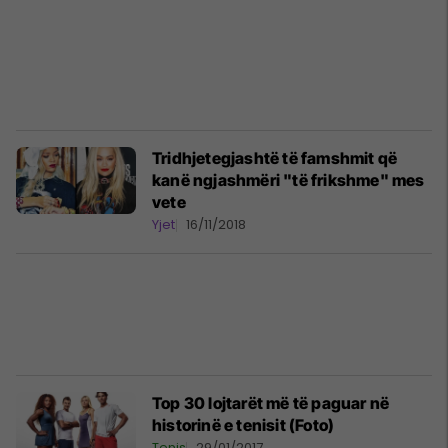
Tridhjetegjashtë të famshmit që
kanë ngjashmëri "të frikshme" mes
vete
Yjet
16/11/2018
Top 30 lojtarët më të paguar në
historinë e tenisit (Foto)
Tenis
29/01/2017