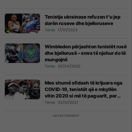
Tenistja ukrainase refuzon t’u jep
dorën ruseve dhe bjelloruseve
Tenis
17/01/2023
Wimbledon përjashton tenistët rusë
dhe bjellorusë – emra të njohur do të
mungojnë
Tenis
20/04/2022
Mes shumë sfidash të krijuara nga
COVID-19, tenistët që e mbyllën
vitin 2020 si më të paguarit, por
edhe me ata të të gjitha kohërat
Tenis
02/01/2021