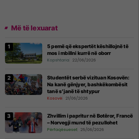
Më të lexuarat
5 pemë që ekspertët këshillojnë të
mos i mbillni kurrë në oborr
Kopshtaria
22/06/2026
Studentët serbë vizituan Kosovën:
Na kanë gënjyer, bashkëkombësit
tanë s’janë të shtypur
Kosovë
21/06/2026
Zhvillim i papritur në Botëror, Francë
– Norvegji mund të pezullohet
Përfaqësueset
25/06/2026