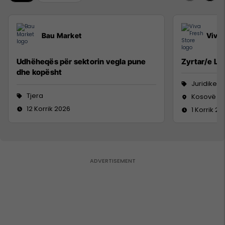
Bau Market
Viva 
Udhëheqës për sektorin vegla pune
Zyrtar/e Lig
dhe kopësht
Juridike
Tjera
Kosovë
12 Korrik 2026
1 Korrik 20