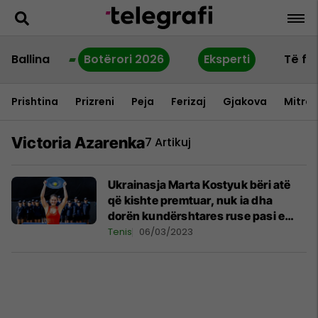
Ballina
Botërori 2026
Eksperti
Të fu
Prishtina
Prizreni
Peja
Ferizaj
Gjakova
Mitrov
Victoria Azarenka
7 Artikuj
Ukrainasja Marta Kostyuk bëri atë
që kishte premtuar, nuk ia dha
dorën kundërshtares ruse pasi e
mposhti në ATX Open
Tenis
06/03/2023