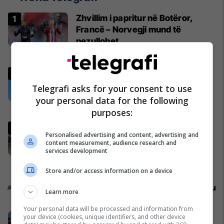
Zhvillim i papritur në Botëror,
Francë – Norvegji mund të
pezullohet
Përfaqësueset
Zjarr i madh përfshin një ndërtesë
banimi në Prishtinë – tre persona
Telegrafi asks for your consent to use
marrin ndihmë mjekësore
your personal data for the following
Kronika e Zezë
purposes:
Shpallen rezultatet përfundimtare
Personalised advertising and content, advertising and
të zgjedhjeve të 7 qershorit - sa
content measurement, audience research and
ulëse fituan partitë politike në
services development
Kuvend?
Kosovë
Store and/or access information on a device
Promo
Reklamo këtu
Learn more
Your personal data will be processed and information from
Më afër qytetarëve, më pranë çdo
your device (cookies, unique identifiers, and other device