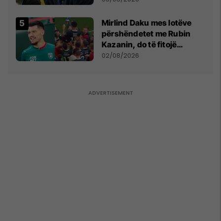
kushtetuese
Mirlind Daku mes lotëve
përshëndetet me Rubin
Kazanin, do të fitojë
miliona te Spartak Moska
02/08/2026