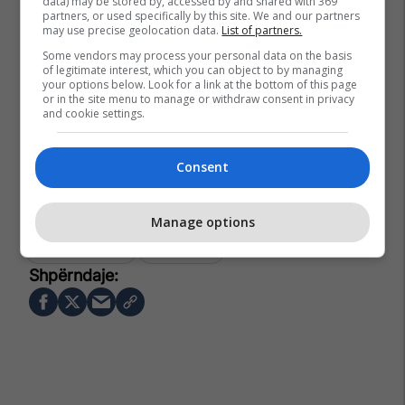
data) may be stored by, accessed by and shared with 369
partners, or used specifically by this site. We and our partners
may use precise geolocation data.
List of partners.
Some vendors may process your personal data on the basis
of legitimate interest, which you can object to by managing
your options below. Look for a link at the bottom of this page
or in the site menu to manage or withdraw consent in privacy
and cookie settings.
Consent
Manage options
Albina Kelmendi
Valon Vataj