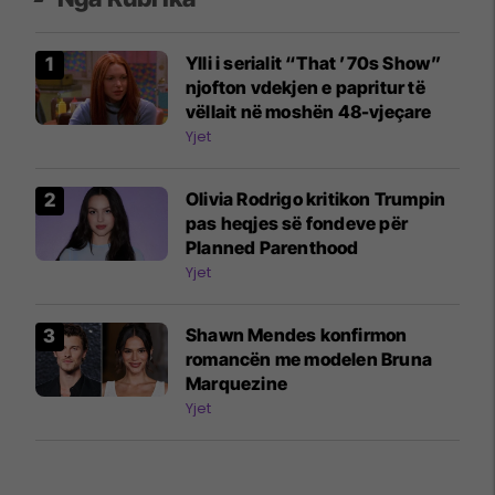
Ylli i serialit “That ’70s Show”
njofton vdekjen e papritur të
vëllait në moshën 48-vjeçare
Yjet
Olivia Rodrigo kritikon Trumpin
pas heqjes së fondeve për
Planned Parenthood
Yjet
Shawn Mendes konfirmon
romancën me modelen Bruna
Marquezine
Yjet