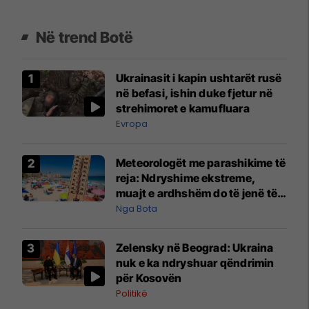
Në trend Botë
Ukrainasit i kapin ushtarët rusë
në befasi, ishin duke fjetur në
strehimoret e kamufluara
Evropa
Meteorologët me parashikime të
reja: Ndryshime ekstreme,
muajt e ardhshëm do të jenë të
pazakontë
Nga Bota
Zelensky në Beograd: Ukraina
nuk e ka ndryshuar qëndrimin
për Kosovën
Politikë