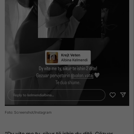
Foto: Screenshot/Instagram
“Dy vite me ty, sikur të ishin dy ditë. Gëzuar