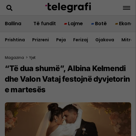
Ballina
Të fundit
Lajme
Botë
Ekono
Prishtina
Prizreni
Peja
Ferizaj
Gjakova
Mitrov
Magazina
>
Yjet
“Të dua shumë”, Albina Kelmendi
dhe Valon Vataj festojnë dyvjetorin
e martesës