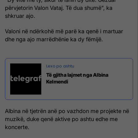
përvjetorin Valon Vataj. Të dua shumë”, ka
shkruar ajo.
Valoni në ndërkohë më parë ka qenë i martuar
dhe nga ajo marrëdhënie ka dy fëmijë.
Të gjitha lajmet nga Albina
Kelmendi
Albina në tjetrën anë po vazhdon me projekte në
muzikë, duke qenë aktive po ashtu edhe me
koncerte.