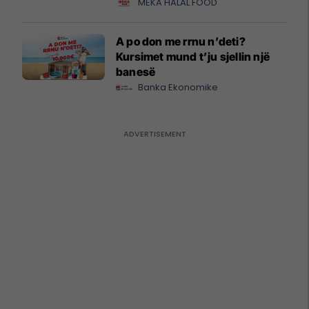
MEKA HALAL FOOD
A po don me rrnu n’deti?
Kursimet mund t’ju sjellin një
banesë
Banka Ekonomike