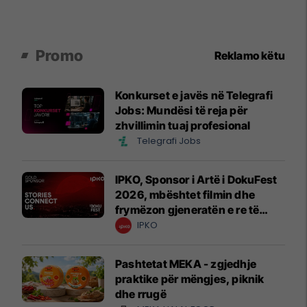
Promo
Reklamo këtu
Konkurset e javës në Telegrafi
Jobs: Mundësi të reja për
zhvillimin tuaj profesional
Telegrafi Jobs
IPKO, Sponsor i Artë i DokuFest
2026, mbështet filmin dhe
frymëzon gjeneratën e re të
krijuesve
IPKO
Pashtetat MEKA - zgjedhje
praktike për mëngjes, piknik
dhe rrugë