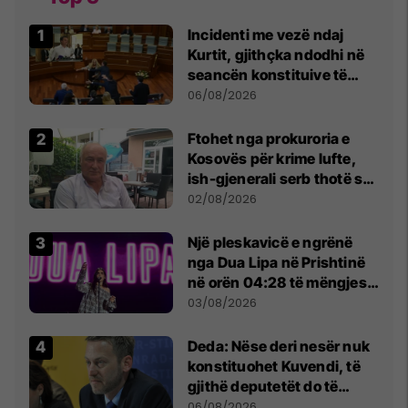
Incidenti me vezë ndaj
Kurtit, gjithçka ndodhi në
seancën konstituive të
Kuvendit
06/08/2026
Ftohet nga prokuroria e
Kosovës për krime lufte,
ish-gjenerali serb thotë se
dikush e tradhtoi në
02/08/2026
Beograd
Një pleskavicë e ngrënë
nga Dua Lipa në Prishtinë
në orën 04:28 të mëngjesit
- dhe bota digjitale serbe
03/08/2026
shpall gjendjen e luftës
Deda: Nëse deri nesër nuk
konstituohet Kuvendi, të
gjithë deputetët do të
bëjnë shkelje të rëndë
06/08/2026