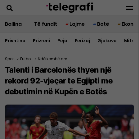
Ballina
Të fundit
Lajme
Botë
Ekono
Prishtina
Prizreni
Peja
Ferizaj
Gjakova
Mitrov
Sport
>
Futboll
>
Ndërkombëtare
Talenti i Barcelonës thyen një
rekord 92-vjeçar te Egjipti me
debutimin në Kupën e Botës