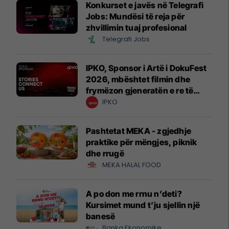
Konkurset e javës në Telegrafi
Jobs: Mundësi të reja për
zhvillimin tuaj profesional
Telegrafi Jobs
IPKO, Sponsor i Artë i DokuFest
2026, mbështet filmin dhe
frymëzon gjeneratën e re të
krijuesve
IPKO
Pashtetat MEKA - zgjedhje
praktike për mëngjes, piknik
dhe rrugë
MEKA HALAL FOOD
A po don me rrnu n’deti?
Kursimet mund t’ju sjellin një
banesë
Banka Ekonomike