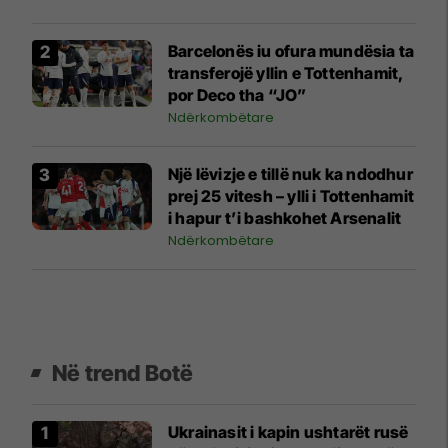
Barcelonës iu ofura mundësia ta
transferojë yllin e Tottenhamit,
por Deco tha “JO”
Ndërkombëtare
Një lëvizje e tillë nuk ka ndodhur
prej 25 vitesh – ylli i Tottenhamit
i hapur t’i bashkohet Arsenalit
Ndërkombëtare
Në trend Botë
Ukrainasit i kapin ushtarët rusë