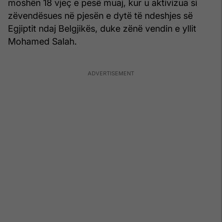
moshën 18 vjeç e pesë muaj, kur u aktivizua si
zëvendësues në pjesën e dytë të ndeshjes së
Egjiptit ndaj Belgjikës, duke zënë vendin e yllit
Mohamed Salah.