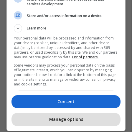
services development
Store and/or access information on a device
Learn more
Hamza Abdelkarim
Barcelona
Kombëtarja E Egjiptit
Your personal data will be processed and information from
your device (cookies, unique identifiers, and other device
Kampionati Botëror 2026
data) may be stored by, accessed by and shared with 369
partners, or used specifically by this site. We and our partners
may use precise geolocation data.
List of partners.
Some vendors may process your personal data on the basis
of legitimate interest, which you can object to by managing
your options below. Look for a link at the bottom of this page
or in the site menu to manage or withdraw consent in privacy
and cookie settings.
Consent
Manage options