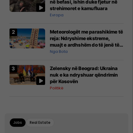
në befasi, ishin duke fjetur në
strehimoret e kamufluara
Evropa
Meteorologët me parashikime të
reja: Ndryshime ekstreme,
muajt e ardhshëm do të jenë të
pazakontë
Nga Bota
Zelensky në Beograd: Ukraina
nuk e ka ndryshuar qëndrimin
për Kosovën
Politikë
Jobs
Real Estate