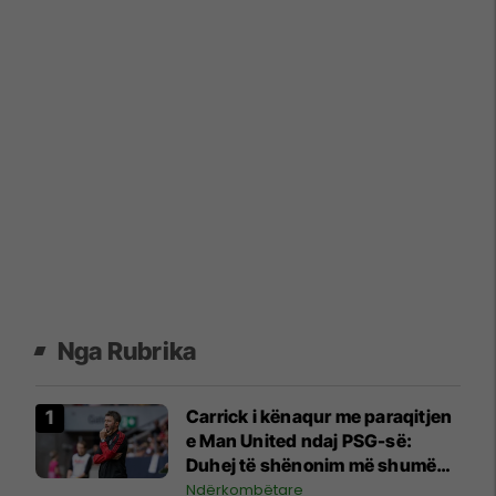
Nga Rubrika
Carrick i kënaqur me paraqitjen
e Man United ndaj PSG-së:
Duhej të shënonim më shumë
gola
Ndërkombëtare