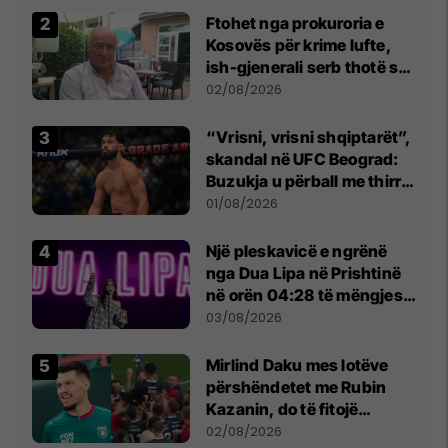
Ftohet nga prokuroria e
Kosovës për krime lufte,
ish-gjenerali serb thotë se
dikush e tradhtoi në
02/08/2026
Beograd
“Vrisni, vrisni shqiptarët”,
skandal në UFC Beograd:
Buzukja u përball me thirrje
anti-shqiptare nga
01/08/2026
tribunat
Një pleskavicë e ngrënë
nga Dua Lipa në Prishtinë
në orën 04:28 të mëngjesit
- dhe bota digjitale serbe
03/08/2026
shpall gjendjen e luftës
Mirlind Daku mes lotëve
përshëndetet me Rubin
Kazanin, do të fitojë
miliona te Spartak Moska
02/08/2026