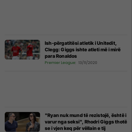
Ish-përgatitësi atletik i Unitedit,
Clegg: Giggs ishte atleti më i mirë
para Ronaldos
Premier League
13/11/2020
"Ryan nuk mund të rezistojë, është i
varur nga seksi", Rhodri Giggs thotë
se i vjen keq për vëllain e tij