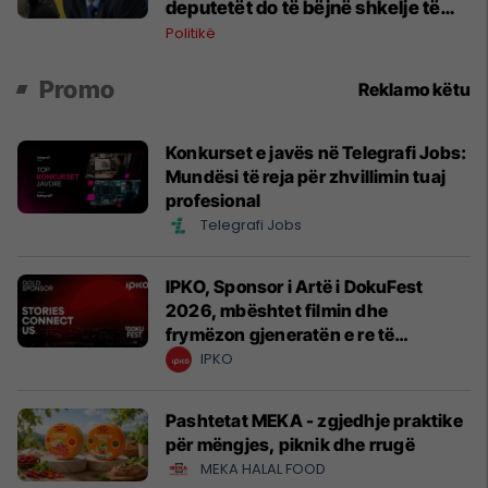
deputetët do të bëjnë shkelje të
rëndë kushtetuese
Politikë
Promo
Reklamo këtu
Konkurset e javës në Telegrafi Jobs:
Mundësi të reja për zhvillimin tuaj
profesional
Telegrafi Jobs
IPKO, Sponsor i Artë i DokuFest
2026, mbështet filmin dhe
frymëzon gjeneratën e re të
krijuesve
IPKO
Pashtetat MEKA - zgjedhje praktike
për mëngjes, piknik dhe rrugë
MEKA HALAL FOOD