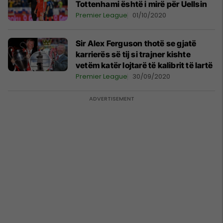
Tottenhami është i mirë për Uellsin
Premier League
01/10/2020
Sir Alex Ferguson thotë se gjatë
karrierës së tij si trajner kishte
vetëm katër lojtarë të kalibrit të lartë
Premier League
30/09/2020