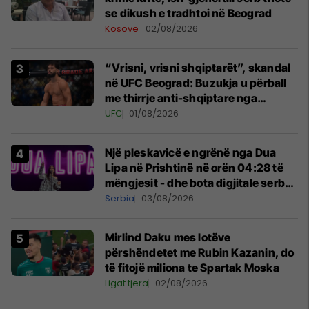
se dikush e tradhtoi në Beograd
Kosovë
02/08/2026
“Vrisni, vrisni shqiptarët”, skandal
në UFC Beograd: Buzukja u përball
me thirrje anti-shqiptare nga
tribunat
UFC
01/08/2026
Një pleskavicë e ngrënë nga Dua
Lipa në Prishtinë në orën 04:28 të
mëngjesit - dhe bota digjitale serbe
shpall gjendjen e luftës
Serbia
03/08/2026
Mirlind Daku mes lotëve
përshëndetet me Rubin Kazanin, do
të fitojë miliona te Spartak Moska
Ligat tjera
02/08/2026