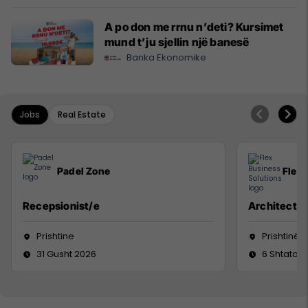
A po don me rrnu n’deti? Kursimet
mund t’ju sjellin një banesë
Banka Ekonomike
Jobs
Real Estate
Padel Zone
Flex 
Recepsionist/e
Architect
Prishtine
Prishtinë
31 Gusht 2026
6 Shtator 