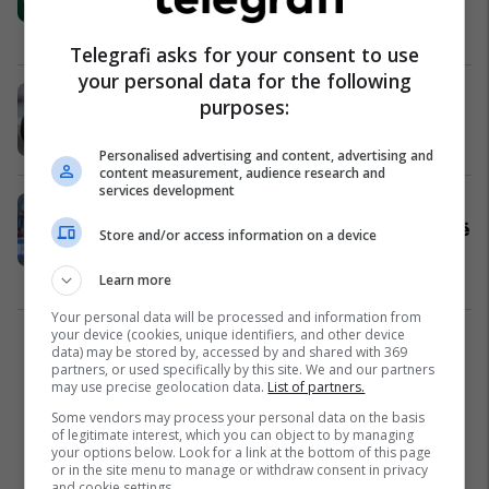
dimension tjetër
Premier League
21/09/2020
Telegrafi asks for your consent to use
your personal data for the following
Giggs: Ronaldo mund të luajë deri
purposes:
në moshën 40 vjeçare
Ndërkombëtare
10/09/2020
Personalised advertising and content, advertising and
content measurement, audience research and
services development
Giggs: Nuk kam folur me Zidane për
Bale, sepse anglishtja e tij nuk është
Store and/or access information on a device
e mirë
Ndërkombëtare
30/08/2020
Learn more
Your personal data will be processed and information from
your device (cookies, unique identifiers, and other device
2
data) may be stored by, accessed by and shared with 369
partners, or used specifically by this site. We and our partners
may use precise geolocation data.
List of partners.
Some vendors may process your personal data on the basis
of legitimate interest, which you can object to by managing
your options below. Look for a link at the bottom of this page
or in the site menu to manage or withdraw consent in privacy
and cookie settings.