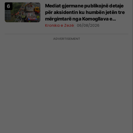
Mediat gjermane publikojnë detaje
për aksidentin ku humbën jetën tre
mërgimtarë nga Komogllava e
Ferizajt
Kronika e Zezë
06/08/2026