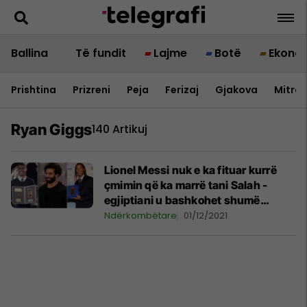
Ballina
Të fundit
Lajme
Botë
Ekono
Prishtina
Prizreni
Peja
Ferizaj
Gjakova
Mitrov
Ryan Giggs
140 Artikuj
Lionel Messi nuk e ka fituar kurrë
çmimin që ka marrë tani Salah -
egjiptiani u bashkohet shumë
legjendave të futbollit
Ndërkombëtare
01/12/2021