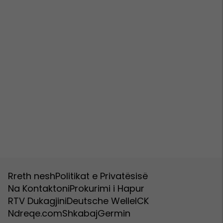
Rreth nesh
Politikat e Privatësisë
Na Kontaktoni
Prokurimi i Hapur
RTV Dukagjini
Deutsche Welle
ICK
Ndreqe.com
Shkabaj
Germin