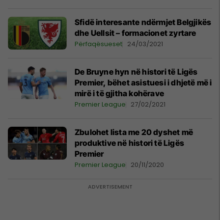
Sfidë interesante ndërmjet Belgjikës
dhe Uellsit – formacionet zyrtare
Përfaqësueset
24/03/2021
De Bruyne hyn në histori të Ligës
Premier, bëhet asistuesi i dhjetë më i
mirë i të gjitha kohërave
Premier League
27/02/2021
Zbulohet lista me 20 dyshet më
produktive në histori të Ligës
Premier
Premier League
20/11/2020