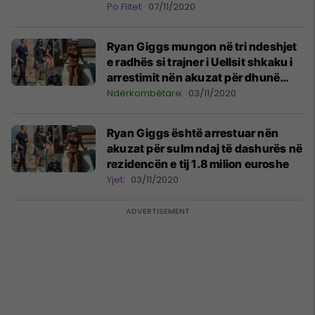
Po Flitet
07/11/2020
Ryan Giggs mungon në tri ndeshjet
e radhës si trajner i Uellsit shkaku i
arrestimit nën akuzat për dhunë
ndaj të dashurës
Ndërkombëtare
03/11/2020
Ryan Giggs është arrestuar nën
akuzat për sulm ndaj të dashurës në
rezidencën e tij 1.8 milion euroshe
Yjet
03/11/2020