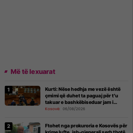
Më të lexuarat
Kurti: Nëse hedhja me vezë është
çmimi që duhet ta paguaj për t’u
takuar e bashkëbiseduar jam i
lumtur ta bëj këtë
Kosovë
06/08/2026
Ftohet nga prokuroria e Kosovës për
krime lufte, ish-gjenerali serb thotë