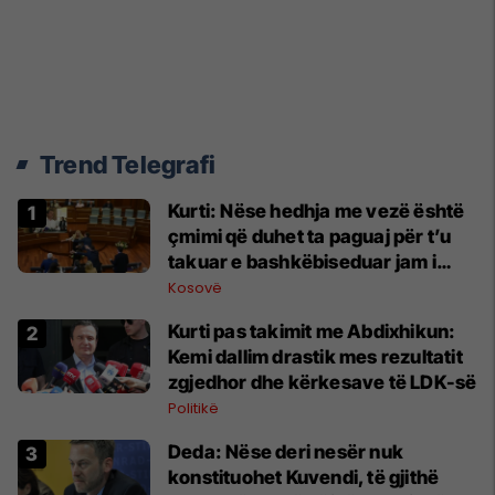
Trend Telegrafi
Kurti: Nëse hedhja me vezë është
çmimi që duhet ta paguaj për t’u
takuar e bashkëbiseduar jam i
lumtur ta bëj këtë
Kosovë
Kurti pas takimit me Abdixhikun:
Kemi dallim drastik mes rezultatit
zgjedhor dhe kërkesave të LDK-së
Politikë
Deda: Nëse deri nesër nuk
konstituohet Kuvendi, të gjithë