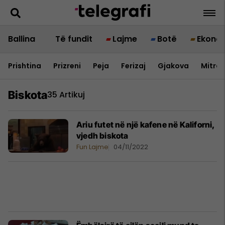
Ballina
Të fundit
Lajme
Botë
Ekono
Prishtina
Prizreni
Peja
Ferizaj
Gjakova
Mitrov
Biskota
35 Artikuj
Ariu futet në një kafene në Kaliforni,
vjedh biskota
Fun Lajme
04/11/2022