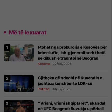
Më të lexuarat
Ftohet nga prokuroria e Kosovës për
krime lufte, ish-gjenerali serb thotë
se dikush e tradhtoi në Beograd
Kosovë
02/08/2026
Gjithçka që ndodhi në Kuvendin e
jashtëzakonshëm të LDK-së
Politikë
30/07/2026
“Vrisni, vrisni shqiptarët”, skandal
në UFC Beograd: Buzukja u përball