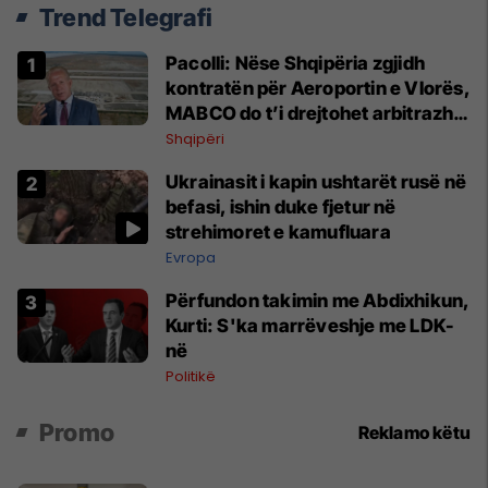
Trend Telegrafi
Pacolli: Nëse Shqipëria zgjidh
kontratën për Aeroportin e Vlorës,
MABCO do t’i drejtohet arbitrazhit
ndërkombëtar
Shqipëri
Ukrainasit i kapin ushtarët rusë në
befasi, ishin duke fjetur në
strehimoret e kamufluara
Evropa
Përfundon takimin me Abdixhikun,
Kurti: S'ka marrëveshje me LDK-
në
Politikë
Promo
Reklamo këtu