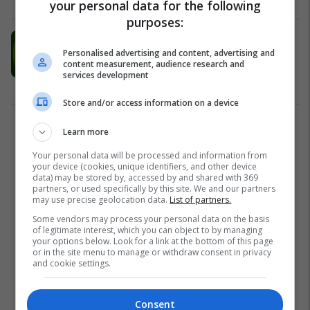
your personal data for the following
purposes:
Ilustrimi në kapakun e biskotave,
përfshinë edhe dy skena eksplicite
Personalised advertising and content, advertising and
content measurement, audience research and
që vërehen me vështirësi (Foto)
services development
Fun Lajme
09/04/2018
Store and/or access information on a device
2
Learn more
Your personal data will be processed and information from
your device (cookies, unique identifiers, and other device
data) may be stored by, accessed by and shared with 369
partners, or used specifically by this site. We and our partners
may use precise geolocation data.
List of partners.
Some vendors may process your personal data on the basis
of legitimate interest, which you can object to by managing
your options below. Look for a link at the bottom of this page
or in the site menu to manage or withdraw consent in privacy
and cookie settings.
Consent