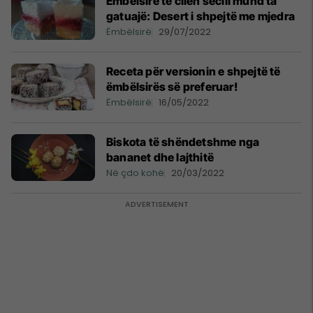
Ëmbëlsirë të cilën secili mund ta
gatuajë: Desert i shpejtë me mjedra
Ëmbëlsirë
29/07/2022
Receta për versionin e shpejtë të
ëmbëlsirës së preferuar!
Ëmbëlsirë
16/05/2022
Biskota të shëndetshme nga
bananet dhe lajthitë
Në çdo kohë
20/03/2022