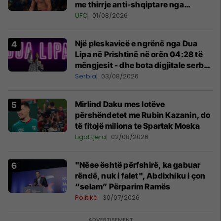
me thirrje anti-shqiptare nga
tribunat
UFC
01/08/2026
Një pleskavicë e ngrënë nga Dua
Lipa në Prishtinë në orën 04:28 të
mëngjesit - dhe bota digjitale serbe
shpall gjendjen e luftës
Serbia
03/08/2026
Mirlind Daku mes lotëve
përshëndetet me Rubin Kazanin, do
të fitojë miliona te Spartak Moska
Ligat tjera
02/08/2026
"Nëse është përfshirë, ka gabuar
rëndë, nuk i falet", Abdixhiku i çon
“selam” Përparim Ramës
Politikë
30/07/2026