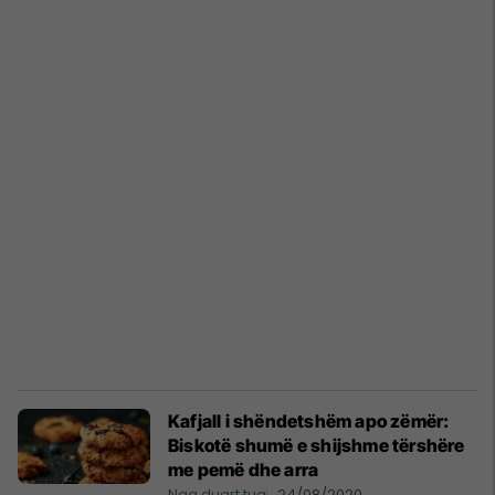
Kafjall i shëndetshëm apo zëmër:
Biskotë shumë e shijshme tërshëre
me pemë dhe arra
Nga duart tua
24/08/2020