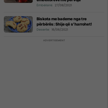
Ëmbëlsirë
27/08/2021
Biskota me bademe nga tre
përbërës: Shije që s’harrohet!
Deserte
16/06/2021