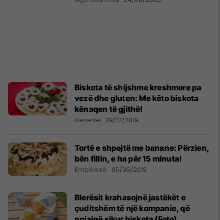
Biskota të shijshme kreshmore pa
vezë dhe gluten: Me këto biskota
kënaqen të gjithë!
Deserte
29/12/2019
Tortë e shpejtë me banane: Përzien,
bën fillin, e ha për 15 minuta!
Ëmbëlsirë
05/05/2019
Blerësit krahasojnë jastëkët e
çuditshëm të një kompanie, që
ngjajnë sikur biskota (Foto)