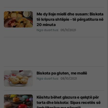
Me dy lloje mielli dhe susam: Biskota
të kripura shtëpie - të përgatitura në
20 minuta
Nga duart tua
05/11/2021
Biskota pa gluten, me mollë
Nga duart tua
08/10/2021
Kështu bëhet glazura e qelqtë për
torta dhe biskota: Sipas recetës së
ëmbëltorëve me përvojë