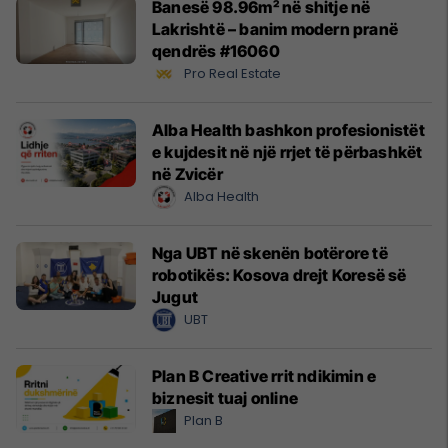
Banesë 98.96m² në shitje në
Lakrishtë – banim modern pranë
qendrës #16060
Pro Real Estate
Alba Health bashkon profesionistët
e kujdesit në një rrjet të përbashkët
në Zvicër
Alba Health
Nga UBT në skenën botërore të
robotikës: Kosova drejt Koresë së
Jugut
UBT
Plan B Creative rrit ndikimin e
biznesit tuaj online
Plan B