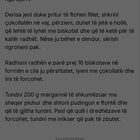
Derisa jeni duke pritur të ftohen fillet, shkrini
çokollatën në vaj, përzieni, duhet të jetë e hollë,
që lehtë të lyhet me biskotat dhe që të ketë për të
katër radhët. Nëse ju bëhet e dendur, sërish
ngroheni pak.
Radhisni radhën e parë prej 16 biskotave në
formën e cila ju përshtatet, lyeni me çokollatë dhe
lini të forcohet.
Tundni 200 g margarinë të shkumëzuar me
sheqer pluhur dhe shtoni pudingun e ftohtë dhe
që të gjitha tundni. Pasi që qulli i dredhëzave të
forcohet, tundni me mikser që pak të zbutet.