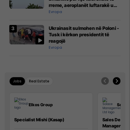
rreme, aeroplanët luftarakë u
ngritën në ajër për të
Evropa
interceptuar fluturaken e Qatar
Airways që po shkonte drejt
Ukrainasit sulmohen në Poloni -
Mançesterit
Tusk i kërkon presidentit të
reagojë
Evropa
Jobs
Real Estate
Elkos Group
Solac
Specialist Mishi (Kasap)
Sales Devel
Manager