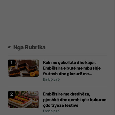
Nga Rubrika
Kek me çokollatë dhe kajsi:
Ëmbëlsira e butë me mbushje
frutash dhe glazurë me
shkëlqim
Ëmbëlsirë
Ëmbëlsirë me dredhëza,
pjeshkë dhe qershi që zbukuron
çdo tryezë festive
Ëmbëlsirë