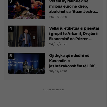
Vetëm dy raunde dhe
miliona euro në xhep,
zbulohet sa fituan Joshua
e Prenga
26/07/2026
Vëllai iu etiketua si pjesëtar
i grupit të Arkanit, Drejtori i
Ekonomisë në Prizren
mohon pretendimet
24/07/2026
Gjithçka që ndodhi në
Kuvendin e
jashtëzakonshëm të LDK-
së
30/07/2026