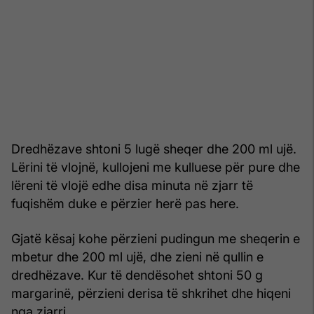
Dredhëzave shtoni 5 lugë sheqer dhe 200 ml ujë.
Lërini të vlojnë, kullojeni me kulluese për pure dhe
lëreni të vlojë edhe disa minuta në zjarr të
fuqishëm duke e përzier herë pas here.
Gjatë kësaj kohe përzieni pudingun me sheqerin e
mbetur dhe 200 ml ujë, dhe zieni në qullin e
dredhëzave. Kur të dendësohet shtoni 50 g
margarinë, përzieni derisa të shkrihet dhe hiqeni
nga zjarri.