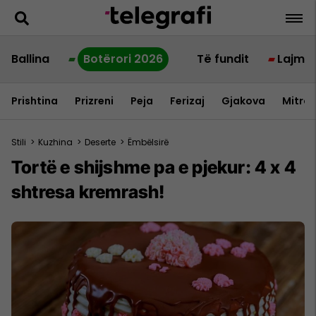
Ballina
Botërori 2026
Të fundit
Lajme
Prishtina
Prizreni
Peja
Ferizaj
Gjakova
Mitrov
Stili
>
Kuzhina
>
Deserte
>
Ëmbëlsirë
Tortë e shijshme pa e pjekur: 4 x 4
shtresa kremrash!