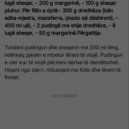
lugë sheqer,
- 200 g margarinë,
- 100 g sheqer
pluhur
.
Për fillin e dytë:
- 300 g dredhëza (bën
edhe mjedra, manaferra, çkado që dëshironi),
-
400 ml ujë,
- 2 pudingë me shije dredhëze,
- 8
lugë sheqer,
- 50 g margarinë.
Përgatitja:
Tundeni pudingun dhe sheqerin me 200 ml lëng,
ndërkaq pjesën e mbetur lëreni të vlojë. Pudingun
e zier kur të vlojë përzieni derisa të dendësohet.
Hiqeni nga zjarri, mbulojeni me folie dhe lëreni të
ftohet.