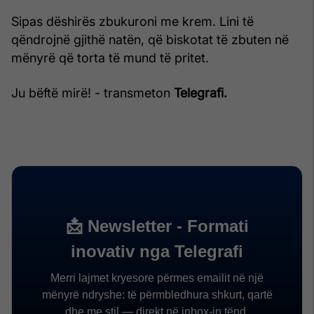
Sipas dëshirës zbukuroni me krem. Lini të
qëndrojnë gjithë natën, që biskotat të zbuten në
mënyrë që torta të mund të pritet.
Ju bëftë mirë! - transmeton
Telegrafi.