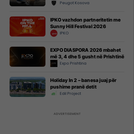
Peugot Kosova
IPKO vazhdon partneritetin me
Sunny Hill Festival 2026
IPKO
EXPO DIASPORA 2026 mbahet
më 3, 4 dhe 5 gusht në Prishtinë
Expo Prishtina
Holiday In 2 – banesa juaj për
pushime pranë detit
Edil Project