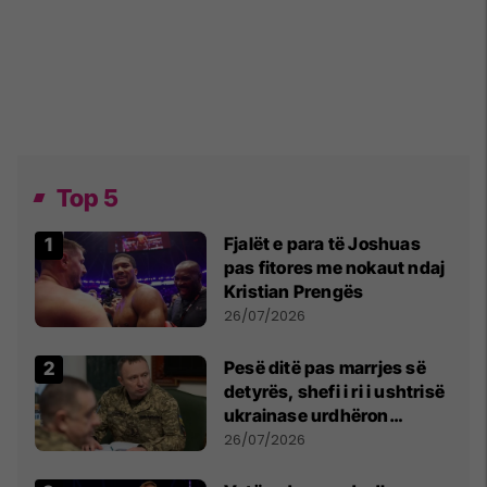
Top 5
Fjalët e para të Joshuas
pas fitores me nokaut ndaj
Kristian Prengës
26/07/2026
Pesë ditë pas marrjes së
detyrës, shefi i ri i ushtrisë
ukrainase urdhëron
kontroll të madh
26/07/2026