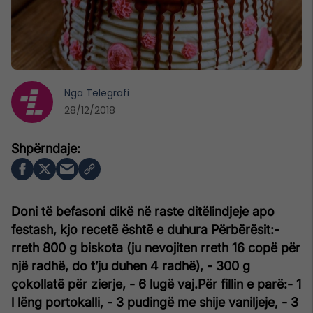
Nga
Telegrafi
28/12/2018
Doni të befasoni dikë në raste ditëlindjeje apo
festash, kjo recetë është e duhura
Përbërësit:
-
rreth 800 g biskota (ju nevojiten rreth 16 copë për
një radhë, do t’ju duhen 4 radhë),
- 300 g
çokollatë për zierje,
- 6 lugë vaj.
Për fillin e parë:
- 1
l lëng portokalli,
- 3 pudingë me shije vaniljeje,
- 3