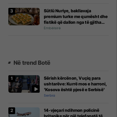
Sütlü Nuriye, bakllavaja
premium turke me qumësht dhe
fistikë që dallon nga të gjitha
llojet klasike
Ëmbëlsirë
Në trend Botë
Sërish kërcënon, Vuçiq para
ushtarëve: Kurrë mos e harroni,
'Kosova është pjesë e Serbisë'
Serbia
14-vjeçari ndihmon policinë
britanike për një telefonatë të