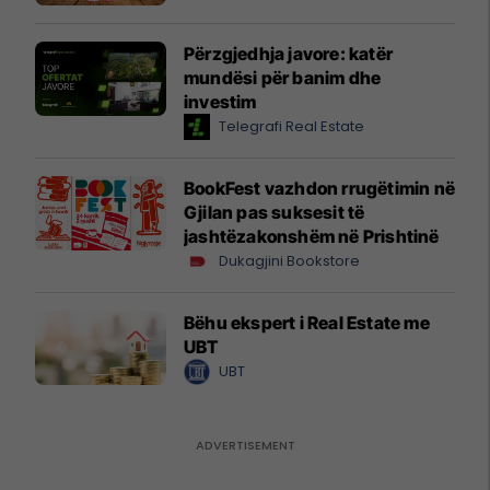
Përzgjedhja javore: katër
mundësi për banim dhe
investim
Telegrafi Real Estate
BookFest vazhdon rrugëtimin në
Gjilan pas suksesit të
jashtëzakonshëm në Prishtinë
Dukagjini Bookstore
Bëhu ekspert i Real Estate me
UBT
UBT