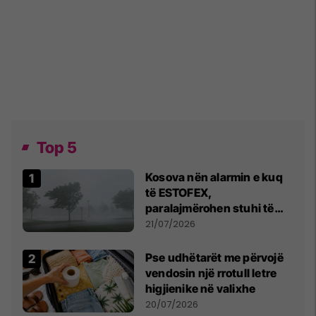
Top 5
Kosova nën alarmin e kuq
të ESTOFEX,
paralajmërohen stuhi të
fuqishme me breshër dhe
21/07/2026
erëra të forta
Pse udhëtarët me përvojë
vendosin një rrotull letre
higjienike në valixhe
20/07/2026