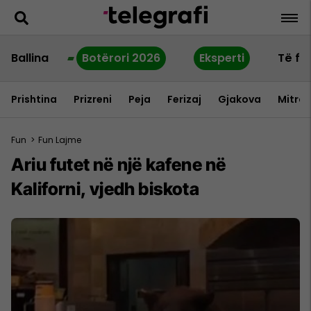
Ballina
Botërori 2026
Eksperti
Të fu
Prishtina
Prizreni
Peja
Ferizaj
Gjakova
Mitrov
Fun
>
Fun Lajme
Ariu futet në një kafene në
Kaliforni, vjedh biskota