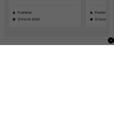
Prishtinë
Prishtinë
31 Korrik 2026
13 Gusht 20
×