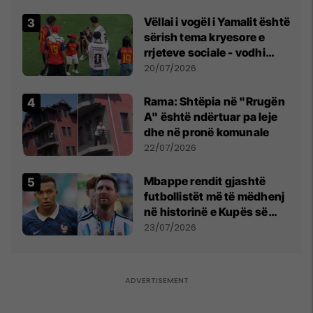
Vëllai i vogël i Yamalit është
sërish tema kryesore e
rrjeteve sociale - vodhi
vëmendjen pas finales së
20/07/2026
Kupës së Botës
Rama: Shtëpia në "Rrugën
A" është ndërtuar pa leje
dhe në pronë komunale
22/07/2026
Mbappe rendit gjashtë
futbollistët më të mëdhenj
në historinë e Kupës së
Botës, Messi mbetet i dyti
23/07/2026