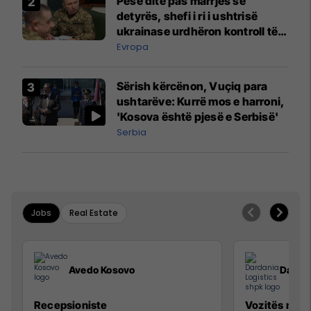
Pesë ditë pas marrjes së
detyrës, shefi i ri i ushtrisë
ukrainase urdhëron kontroll të
madh
Evropa
Sërish kërcënon, Vuçiq para
ushtarëve: Kurrë mos e harroni,
'Kosova është pjesë e Serbisë'
Serbia
Jobs
Real Estate
Avedo Kosovo
Dardan
Recepsioniste
Vozitës me K