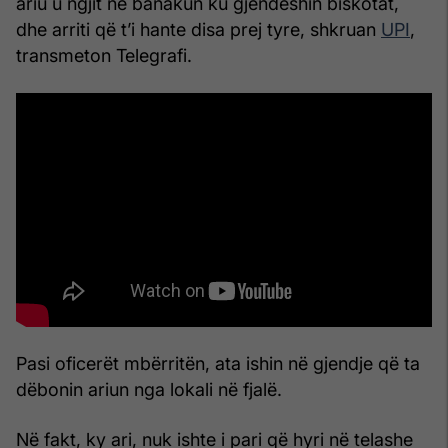
ariu u ngjit në banakun ku gjendeshin biskotat,
dhe arriti që t’i hante disa prej tyre, shkruan
UPI
,
transmeton Telegrafi.
Pasi oficerët mbërritën, ata ishin në gjendje që ta
dëbonin ariun nga lokali në fjalë.
Në fakt, ky ari, nuk ishte i pari që hyri në telashe