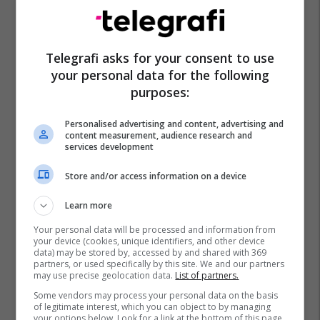
Telegrafi asks for your consent to use
your personal data for the following
Ariu
Biskota
Kafeneja
purposes:
Personalised advertising and content, advertising and
content measurement, audience research and
services development
Store and/or access information on a device
Learn more
Your personal data will be processed and information from
your device (cookies, unique identifiers, and other device
data) may be stored by, accessed by and shared with 369
partners, or used specifically by this site. We and our partners
may use precise geolocation data.
List of partners.
Some vendors may process your personal data on the basis
of legitimate interest, which you can object to by managing
your options below. Look for a link at the bottom of this page