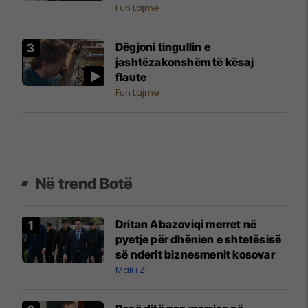
Fun Lajme
Dëgjoni tingullin e
jashtëzakonshëm të kësaj
flaute
Fun Lajme
Në trend Botë
Dritan Abazoviqi merret në
pyetje për dhënien e shtetësisë
së nderit biznesmenit kosovar
Mali i Zi