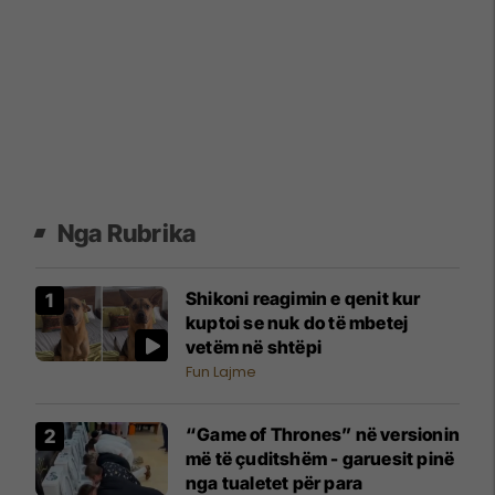
Nga Rubrika
Shikoni reagimin e qenit kur
kuptoi se nuk do të mbetej
vetëm në shtëpi
Fun Lajme
“Game of Thrones” në versionin
më të çuditshëm - garuesit pinë
nga tualetet për para