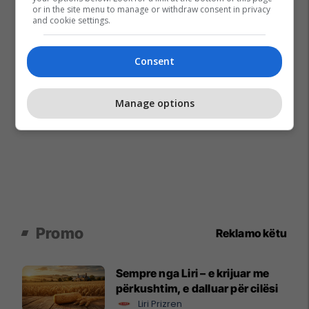
or in the site menu to manage or withdraw consent in privacy
and cookie settings.
Consent
Manage options
Promo
Reklamo këtu
Sempre nga Liri – e krijuar me
përkushtim, e dalluar për cilësi
Liri Prizren