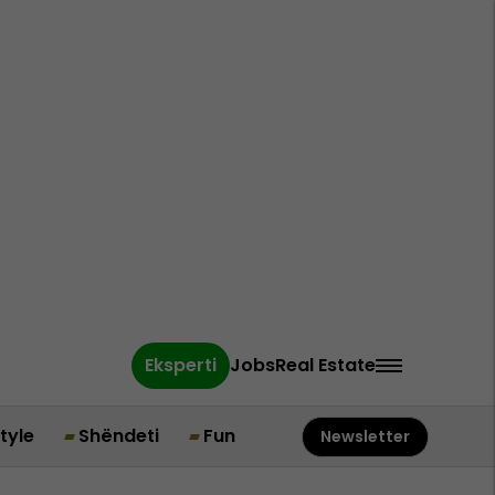
Eksperti
Jobs
Real Estate
style
Shëndeti
Fun
Newsletter