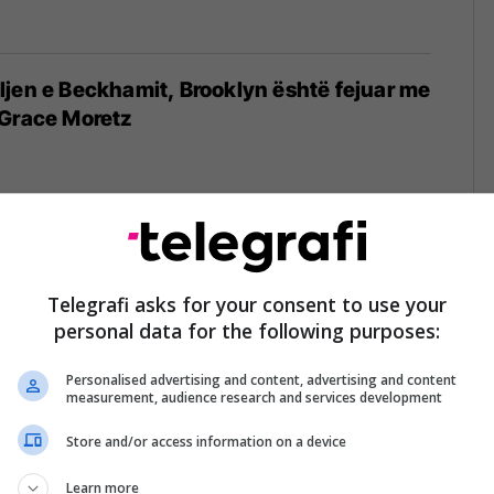
jen e Beckhamit, Brooklyn është fejuar me
 Grace Moretz
të njëjtë (Foto)
Telegrafi asks for your consent to use your
personal data for the following purposes:
Personalised advertising and content, advertising and content
measurement, audience research and services development
Store and/or access information on a device
të dominojë këtë vit (Foto)
2017
Learn more