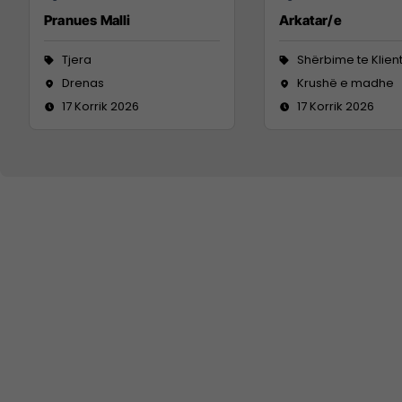
Pranues Malli
Arkatar/e
Tjera
Shërbime te Klien
Drenas
Krushë e madhe
17 Korrik 2026
17 Korrik 2026