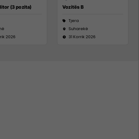
itor (3 pozita)
Vozitës B
Tjera
inë
Suharekë
rik 2026
31 Korrik 2026