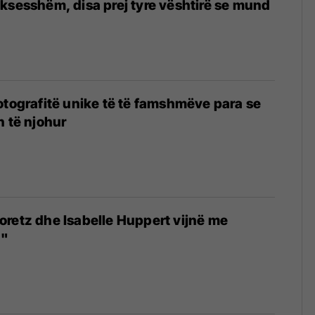
ksesshëm, disa prej tyre vështirë se mund
otografitë unike të të famshmëve para se
n të njohur
retz dhe Isabelle Huppert vijnë me
a"