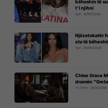
bëheshin të su
t’i njihni
Yjet
31/05/2020
Njëzetekatër f
ata të bëheshi
Yjet
09/05/2020
Chloe Grace Mo
dramën "Gret
TV / Film
26/12/2018