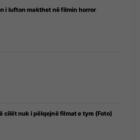
 i lufton makthet në filmin horror
ë cilët nuk i pëlqejnë filmat e tyre (Foto)