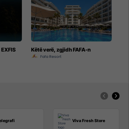
- EXFIS
Këtë verë, zgjidh FAFA-n
Fafa Resort
elegrafi
Viva Fresh Store