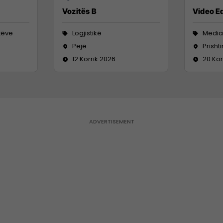
Vozitës B
Video Ed
tëve
Logjistikë
Media
Pejë
Prisht
12 Korrik 2026
20 Kor