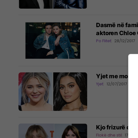
Dasmë në famil
aktoren Chloe
Po Flitet
28/12/2017
Yjet me moshë 
Yjet
12/07/2017
Kjo frizurë do 
Flokë dhe stil
17/02/