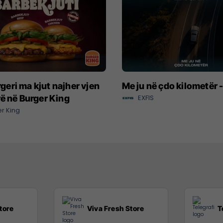
eri ma kjut najher vjen
Me ju në çdo kilometër 
rë në Burger King
EXFIS
r King
tore
Viva Fresh Store
T