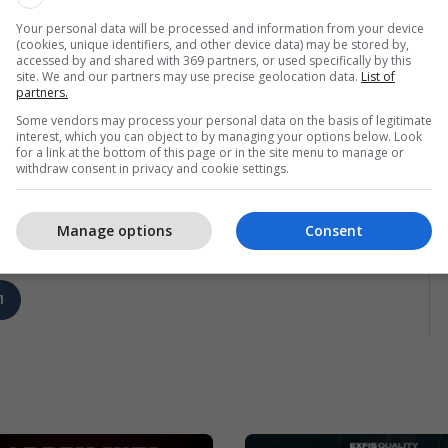
Your personal data will be processed and information from your device
(cookies, unique identifiers, and other device data) may be stored by,
accessed by and shared with 369 partners, or used specifically by this
site. We and our partners may use precise geolocation data.
List of
partners.
Some vendors may process your personal data on the basis of legitimate
interest, which you can object to by managing your options below. Look
for a link at the bottom of this page or in the site menu to manage or
withdraw consent in privacy and cookie settings.
Manage options
Consent
1