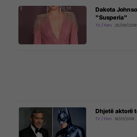
Dakota Johnson
"Susperia"
TV / Film
25/08/2018
Dhjetë aktorë t
TV / Film
18/01/2018