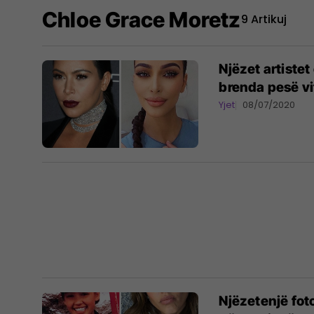
Chloe Grace Moretz
9 Artikuj
Njëzet artist
brenda pesë vit
Yjet
08/07/2020
Njëzetenjë fot