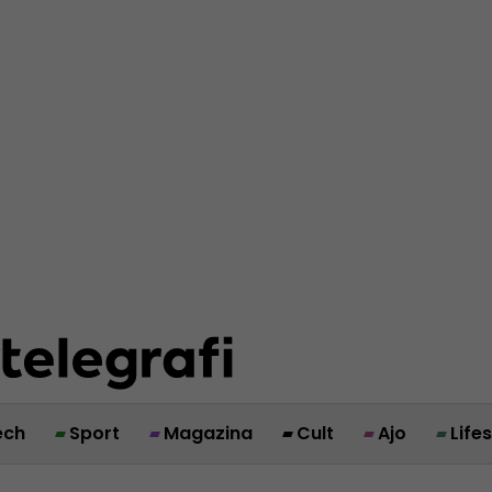
ech
Sport
Magazina
Cult
Ajo
Life