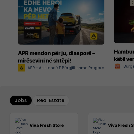
Hamburg
APR mendon për ju, diasporë –
këtë ve
mirësevini në shtëpi!
Burge
APR - Asistencë E Përgjithshme Rrugore
Jobs
Real Estate
Viva Fresh Store
Viva Fresh S