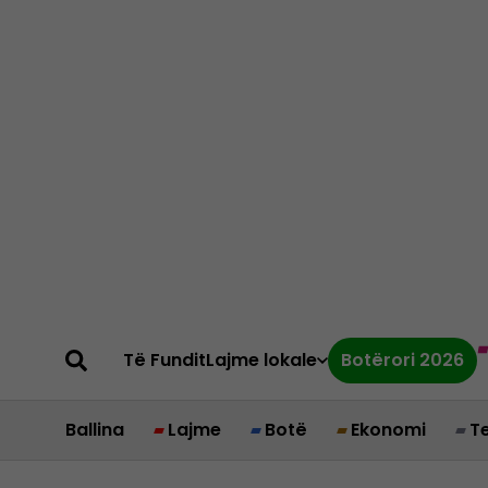
Të Fundit
Lajme lokale
Botërori 2026
Ballina
Lajme
Botë
Ekonomi
T