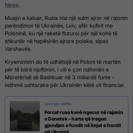
News
.
Muajin e kaluar, Rusia nisi një sulm ajror në rajonin
perëndimor të Ukrainës, Lviv, afër kufirit me
Poloninë, ku një raketë fluturoi për një kohë të
shkurtër në hapësirën ajrore polake, sipas
Varshavës.
Kryeministri do të udhëtojë në Poloni të martën
për të bërë njoftimin, i cili e çon ndihmën e
Mbretërisë së Bashkuar në 3 miliardë funte -
ndihmë ushtarake për Ukrainën këtë vit financiar.
Forcat ruse kanë ngecur në rajonin
e Donetsk – harta që tregon
gjendjen e fundit në linjat e frontit
në Ukrainë