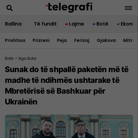
Ballina
Të fundit
Lajme
Botë
Ekono
Prishtina
Prizreni
Peja
Ferizaj
Gjakova
Mitrov
Botë
>
Nga Bota
Sunak do të shpallë paketën më të
madhe të ndihmës ushtarake të
Mbretërisë së Bashkuar për
Ukrainën