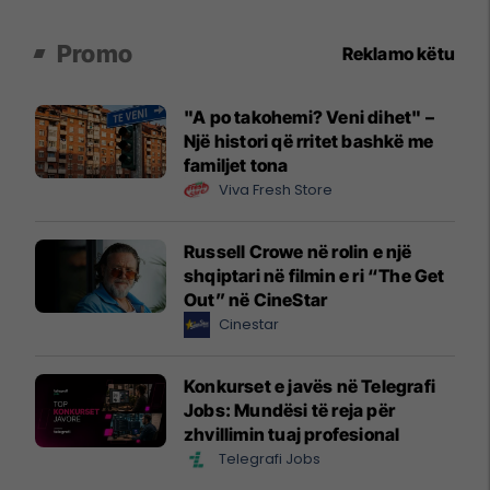
Promo
Reklamo këtu
"A po takohemi? Veni dihet" –
Një histori që rritet bashkë me
familjet tona
Viva Fresh Store
Russell Crowe në rolin e një
shqiptari në filmin e ri “The Get
Out” në CineStar
Cinestar
Konkurset e javës në Telegrafi
Jobs: Mundësi të reja për
zhvillimin tuaj profesional
Telegrafi Jobs