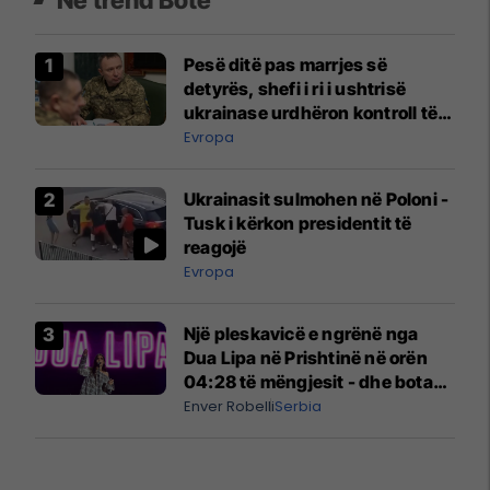
Pesë ditë pas marrjes së
detyrës, shefi i ri i ushtrisë
ukrainase urdhëron kontroll të
madh
Evropa
Ukrainasit sulmohen në Poloni -
Tusk i kërkon presidentit të
reagojë
Evropa
Një pleskavicë e ngrënë nga
Dua Lipa në Prishtinë në orën
04:28 të mëngjesit - dhe bota
digjitale serbe shpall gjendjen e
Enver Robelli
Serbia
luftës