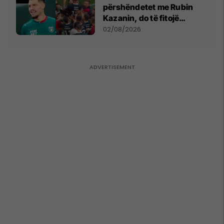
përshëndetet me Rubin
Kazanin, do të fitojë
miliona te Spartak Moska
02/08/2026