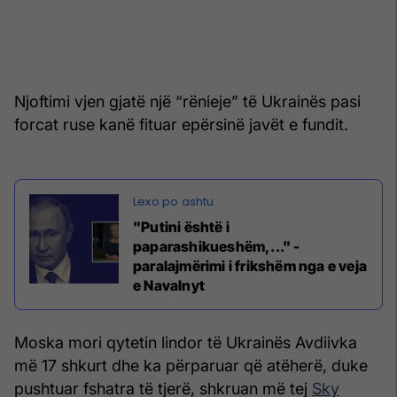
Njoftimi vjen gjatë një “rënieje” të Ukrainës pasi
forcat ruse kanë fituar epërsinë javët e fundit.
"Putini është i
paparashikueshëm,..." -
paralajmërimi i frikshëm nga e veja
e Navalnyt
Moska mori qytetin lindor të Ukrainës Avdiivka
më 17 shkurt dhe ka përparuar që atëherë, duke
pushtuar fshatra të tjerë, shkruan më tej
Sky