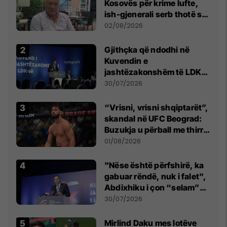
Kosovës për krime lufte,
ish-gjenerali serb thotë se
dikush e tradhtoi në
02/08/2026
Beograd
Gjithçka që ndodhi në
Kuvendin e
jashtëzakonshëm të LDK-
së
30/07/2026
“Vrisni, vrisni shqiptarët”,
skandal në UFC Beograd:
Buzukja u përball me thirrje
anti-shqiptare nga
01/08/2026
tribunat
"Nëse është përfshirë, ka
gabuar rëndë, nuk i falet",
Abdixhiku i çon “selam”
Përparim Ramës
30/07/2026
Mirlind Daku mes lotëve