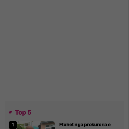
Top 5
Ftohet nga prokuroria e