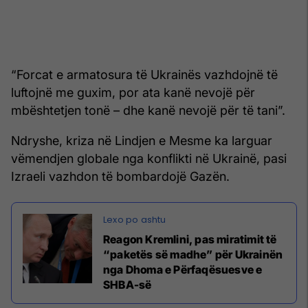
“Forcat e armatosura të Ukrainës vazhdojnë të
luftojnë me guxim, por ata kanë nevojë për
mbështetjen tonë – dhe kanë nevojë për të tani”.
Ndryshe, kriza në Lindjen e Mesme ka larguar
vëmendjen globale nga konflikti në Ukrainë, pasi
Izraeli vazhdon të bombardojë Gazën.
Reagon Kremlini, pas miratimit të
“paketës së madhe” për Ukrainën
nga Dhoma e Përfaqësuesve e
SHBA-së