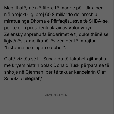
Megjithatë, në një fitore të madhe për Ukrainën,
një projekt-ligj prej 60.8 miliardë dollarësh u
miratua nga Dhoma e Përfaqësuesve të SHBA-së,
për të cilin presidenti ukrainas Volodymyr
Zelensky shprehu falënderimet e tij duke thënë se
ligjvënësit amerikanë lëvizën për të mbajtur
"historinë në rrugën e duhur".
Gjatë vizitës së tij, Sunak do të takohet gjithashtu
me kryeministrin polak Donald Tusk përpara se të
shkojë në Gjermani për të takuar kancelarin Olaf
Scholz. /
Telegrafi
/