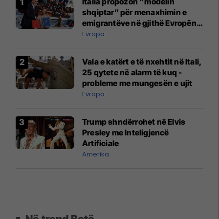
Italia propozon “modelin
shqiptar” për menaxhimin e
emigrantëve në gjithë Evropën -
si funksionon ai?
Evropa
Vala e katërt e të nxehtit në Itali,
25 qytete në alarm të kuq -
probleme me mungesën e ujit
Evropa
Trump shndërrohet në Elvis
Presley me Inteligjencë
Artificiale
Amerika
Në trend Botë