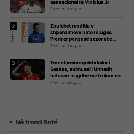
sensacional të Vinicius Jr
Premier League
Zbulohet renditja e
shpenzimeve neto të Ligës
Premier për pesë sezonet e
fundit
Premier League
Transformim spektakolar i
Seskos, sulmuesi i Unitedit
befason të gjithë me fizikun e ri
Premier League
Në trend Botë