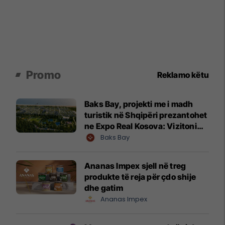
Promo
Reklamo këtu
Baks Bay, projekti me i madh
turistik në Shqipëri prezantohet
ne Expo Real Kosova: Vizitoni
shtandin dhe zbuloni
Baks Bay
mundësitë e investimit
Ananas Impex sjell në treg
produkte të reja për çdo shije
dhe gatim
Ananas Impex