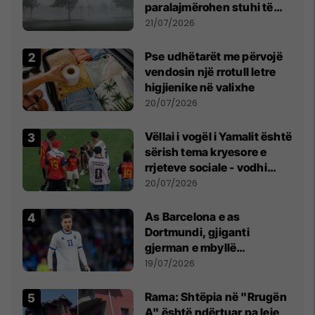
paralajmërohen stuhi të
fuqishme me breshër dhe
21/07/2026
erëra të forta
Pse udhëtarët me përvojë
vendosin një rrotull letre
higjienike në valixhe
20/07/2026
Vëllai i vogël i Yamalit është
sërish tema kryesore e
rrjeteve sociale - vodhi
vëmendjen pas finales së
20/07/2026
Kupës së Botës
As Barcelona e as
Dortmundi, gjiganti
gjerman e mbyllë
marrëveshjen për Fisnik
19/07/2026
Asllanin
Rama: Shtëpia në "Rrugën
A" është ndërtuar pa leje