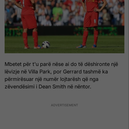
Mbetet për t'u parë nëse ai do të dëshironte një
lëvizje në Villa Park, por Gerrard tashmë ka
përmirësuar një numër lojtarësh që nga
zëvendësimi i Dean Smith në nëntor.