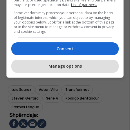
partners, or used specifically by this site. We and our partners
may use precise geolocation data.
List of partners.
Some vendors may process your personal data on the basis
of legitimate interest, which you can object to by managing
your options below. Look for a link at the bottom of this page
or in the site menu to manage or withdraw consent in privacy
and cookie settings.
Consent
Manage options
Luis Suarez
Aston Villa
Transferimet
Steven Gerrard
Serie A
Rodrigo Bentancur
Premier League