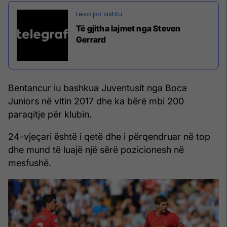
Të gjitha lajmet nga Steven
Gerrard
Bentancur iu bashkua Juventusit nga Boca
Juniors në vitin 2017 dhe ka bërë mbi 200
paraqitje për klubin.
24-vjeçari është i qetë dhe i përqendruar në top
dhe mund të luajë një sërë pozicionesh në
mesfushë.