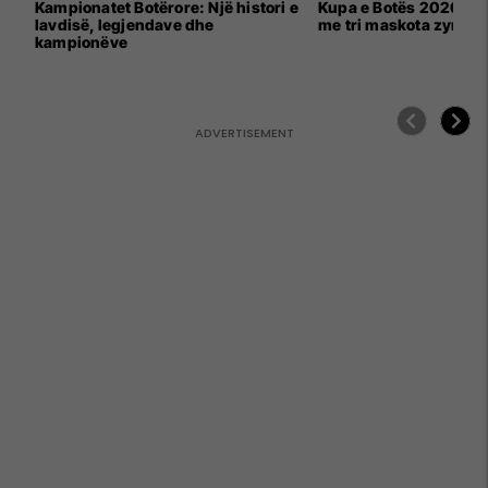
Kampionatet Botërore: Një histori e
Kupa e Botës 2026 për
lavdisë, legjendave dhe
me tri maskota zyrtar
kampionëve