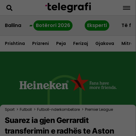
Ballina
Botërori 2026
Eksperti
Të fu
Prishtina
Prizreni
Peja
Ferizaj
Gjakova
Mitrov
Sport
>
Futboll
>
Futboll-nderkombetare
>
Premier League
Suarez ia gjen Gerrardit
transferimin e radhës te Aston