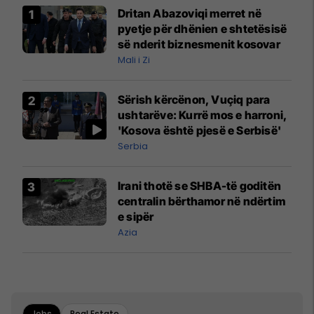
Dritan Abazoviqi merret në
pyetje për dhënien e shtetësisë
së nderit biznesmenit kosovar
Mali i Zi
Sërish kërcënon, Vuçiq para
ushtarëve: Kurrë mos e harroni,
'Kosova është pjesë e Serbisë'
Serbia
Irani thotë se SHBA-të goditën
centralin bërthamor në ndërtim
e sipër
Azia
Jobs
Real Estate