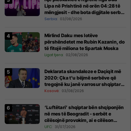
Lipa në Prishtinë në orën 04:28 të
mëngjesit - dhe bota digjitale serbe
shpall gjendjen e luftës
Serbia
03/08/2026
Mirlind Daku mes lotëve
përshëndetet me Rubin Kazanin, do
të fitojë miliona te Spartak Moska
Ligat tjera
02/08/2026
​Deklarata skandaloze e Daçiqit më
2020: Çka t'u bëjmë serbëve që
tregojnë ku janë varrosur shqiptarët
në Serbi
Kosovë
03/08/2026
‘Luftëtari’ shqiptar bën shqiponjën
në mes të Beogradit - serbët e
cilësojnë provokim, ai e cilëson
simbol të identitetit
UFC
31/07/2026