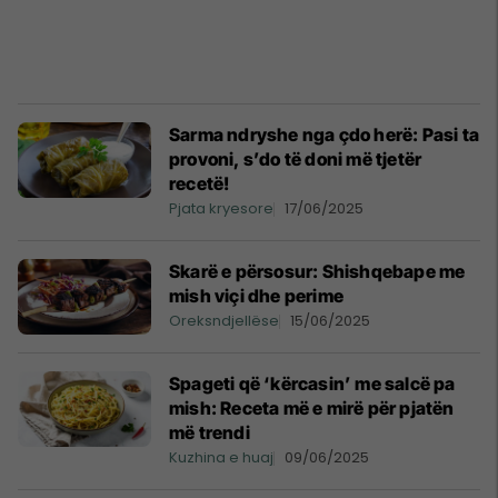
Sarma ndryshe nga çdo herë: Pasi ta
provoni, s’do të doni më tjetër
recetë!
Pjata kryesore
17/06/2025
Skarë e përsosur: Shishqebape me
mish viçi dhe perime
Oreksndjellëse
15/06/2025
Spageti që ‘kërcasin’ me salcë pa
mish: Receta më e mirë për pjatën
më trendi
Kuzhina e huaj
09/06/2025