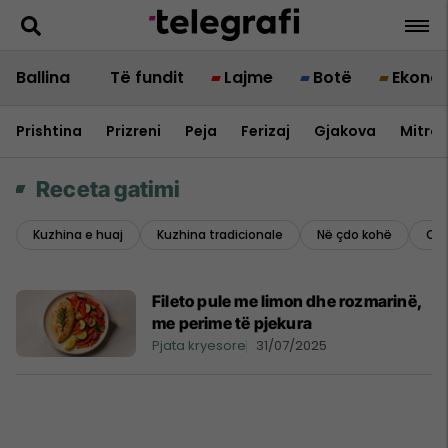
Ballina
Të fundit
Lajme
Botë
Ekono
Prishtina
Prizreni
Peja
Ferizaj
Gjakova
Mitrov
Receta gatimi
Kuzhina e huaj
Kuzhina tradicionale
Në çdo kohë
Ore
Fileto pule me limon dhe rozmarinë,
me perime të pjekura
Pjata kryesore
31/07/2025