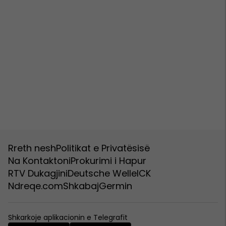
Rreth nesh
Politikat e Privatësisë
Na Kontaktoni
Prokurimi i Hapur
RTV Dukagjini
Deutsche Welle
ICK
Ndreqe.com
Shkabaj
Germin
Shkarkoje aplikacionin e Telegrafit