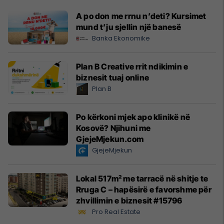
A po don me rrnu n’deti? Kursimet
mund t’ju sjellin një banesë
Banka Ekonomike
Plan B Creative rrit ndikimin e
biznesit tuaj online
Plan B
Po kërkoni mjek apo klinikë në
Kosovë? Njihuni me
GjejeMjekun.com
GjejeMjekun
Lokal 517m² me tarracë në shitje te
Rruga C – hapësirë e favorshme për
zhvillimin e biznesit #15796
Pro Real Estate