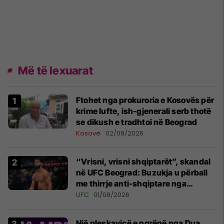
Më të lexuarat
Ftohet nga prokuroria e Kosovës për
krime lufte, ish-gjenerali serb thotë
se dikush e tradhtoi në Beograd
Kosovë
02/08/2026
“Vrisni, vrisni shqiptarët”, skandal
në UFC Beograd: Buzukja u përball
me thirrje anti-shqiptare nga
tribunat
UFC
01/08/2026
Një pleskavicë e ngrënë nga Dua