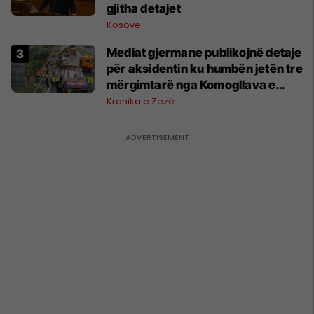
gjitha detajet
Kosovë
Mediat gjermane publikojnë detaje
për aksidentin ku humbën jetën tre
mërgimtarë nga Komogllava e
Ferizajt
Kronika e Zezë