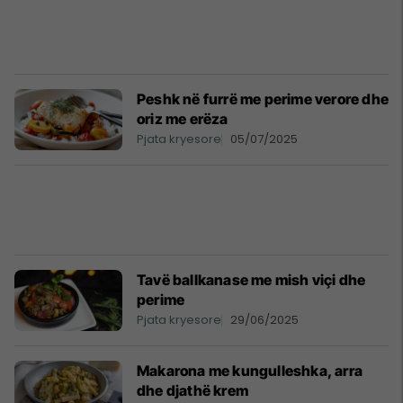
Peshk në furrë me perime verore dhe
oriz me erëza
Pjata kryesore
05/07/2025
Tavë ballkanase me mish viçi dhe
perime
Pjata kryesore
29/06/2025
Makarona me kungulleshka, arra
dhe djathë krem