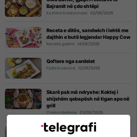
Bajramit në çdo shtëpi
Kuzhina tradicionale
02/06/2025
Receta e ditës, sandwich i lehtë me
dajthin e butë legjendar Happy Cow
Receta gatimi
14/05/2025
Qoftere nga sardelet
Pjata kryesore
12/05/2025
Skarë pak më ndryshe: Koktej i
shijshëm qebapësh në tigan apo në
grill
Oreksndjellëse
03/05/2025
Për shkak të këtyre katër gabimeve,
krepat bëhen të këqija dhe as që do