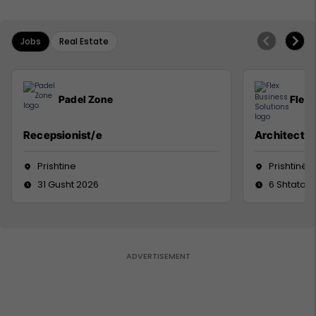
Jobs
Real Estate
Padel Zone
Flex 
Recepsionist/e
Architect
Prishtine
Prishtinë
31 Gusht 2026
6 Shtator 