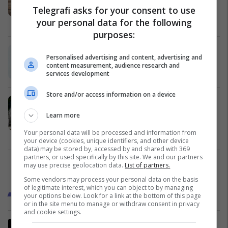
Telegrafi asks for your consent to use
të mund t’i hani!
your personal data for the following
Oreksndjellëse
25/04/2025
purposes:
Gjellë nga qiqrat dhe lakra
Personalised advertising and content, advertising and
Receta vegjetariane
20/04/2025
content measurement, audience research and
services development
Store and/or access information on a device
Si t’i përgatisim sardelet dhe të
marrin më të shumtën nga shija dhe
Learn more
aroma e cila zgjon kujtimin për detin
Your personal data will be processed and information from
Pjata kryesore
19/04/2025
your device (cookies, unique identifiers, and other device
data) may be stored by, accessed by and shared with 369
partners, or used specifically by this site. We and our partners
may use precise geolocation data.
List of partners.
3
Some vendors may process your personal data on the basis
of legitimate interest, which you can object to by managing
Trend Kuzhina
your options below. Look for a link at the bottom of this page
or in the site menu to manage or withdraw consent in privacy
and cookie settings.
Pite verore me mollë si në filmin