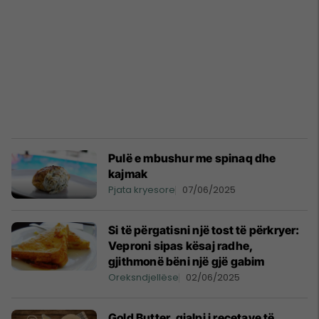
Pulë e mbushur me spinaq dhe
kajmak
Pjata kryesore
07/06/2025
Si të përgatisni një tost të përkryer:
Veproni sipas kësaj radhe,
gjithmonë bëni një gjë gabim
Oreksndjellëse
02/06/2025
Gold Butter, gjalpi i recetave të