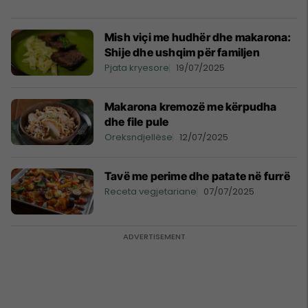
Mish viçi me hudhër dhe makarona:
Shije dhe ushqim për familjen
Pjata kryesore
19/07/2025
Makarona kremozë me kërpudha
dhe file pule
Oreksndjellëse
12/07/2025
Tavë me perime dhe patate në furrë
Receta vegjetariane
07/07/2025