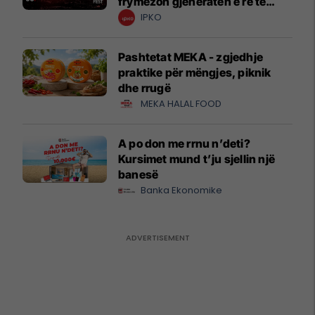
frymëzon gjeneratën e re të
krijuesve
IPKO
Pashtetat MEKA - zgjedhje
praktike për mëngjes, piknik
dhe rrugë
MEKA HALAL FOOD
A po don me rrnu n’deti?
Kursimet mund t’ju sjellin një
banesë
Banka Ekonomike