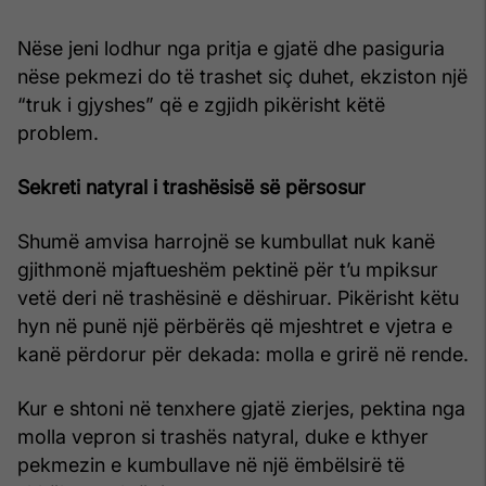
Nëse jeni lodhur nga pritja e gjatë dhe pasiguria
nëse pekmezi do të trashet siç duhet, ekziston një
“truk i gjyshes” që e zgjidh pikërisht këtë
problem.
Sekreti natyral i trashësisë së përsosur
Shumë amvisa harrojnë se kumbullat nuk kanë
gjithmonë mjaftueshëm pektinë për t’u mpiksur
vetë deri në trashësinë e dëshiruar. Pikërisht këtu
hyn në punë një përbërës që mjeshtret e vjetra e
kanë përdorur për dekada: molla e grirë në rende.
Kur e shtoni në tenxhere gjatë zierjes, pektina nga
molla vepron si trashës natyral, duke e kthyer
pekmezin e kumbullave në një ëmbëlsirë të