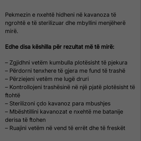
Pekmezin e nxehtë hidheni në kavanoza të
ngrohtë e të sterilizuar dhe mbyllini menjëherë
mirë.
Edhe disa këshilla për rezultat më të mirë:
– Zgjidhni vetëm kumbulla plotësisht të pjekura
– Përdorni tenxhere të gjera me fund të trashë
– Përziejeni vetëm me lugë druri
– Kontrollojeni trashësinë në një pjatë plotësisht të
ftohtë
– Sterilizoni çdo kavanoz para mbushjes
– Mbështillini kavanozat e nxehtë me batanije
derisa të ftohen
– Ruajini vetëm në vend të errët dhe të freskët