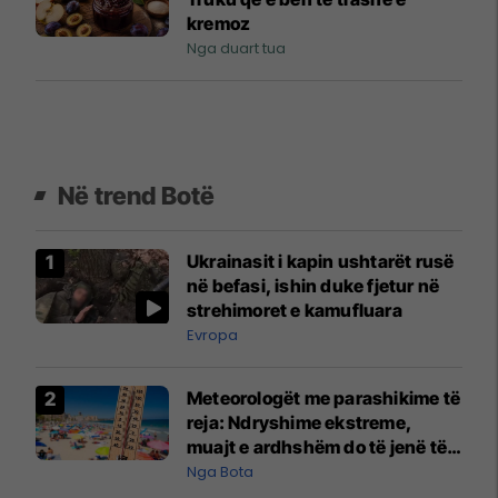
kremoz
Nga duart tua
Në trend Botë
Ukrainasit i kapin ushtarët rusë
në befasi, ishin duke fjetur në
strehimoret e kamufluara
Evropa
Meteorologët me parashikime të
reja: Ndryshime ekstreme,
muajt e ardhshëm do të jenë të
pazakontë
Nga Bota