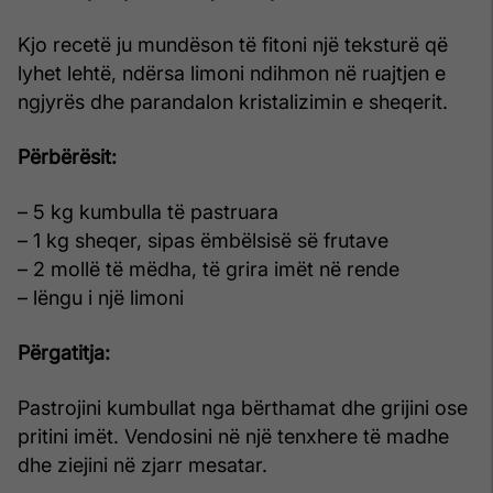
Kjo recetë ju mundëson të fitoni një teksturë që
lyhet lehtë, ndërsa limoni ndihmon në ruajtjen e
ngjyrës dhe parandalon kristalizimin e sheqerit.
Përbërësit:
– 5 kg kumbulla të pastruara
– 1 kg sheqer, sipas ëmbëlsisë së frutave
– 2 mollë të mëdha, të grira imët në rende
– lëngu i një limoni
Përgatitja:
Pastrojini kumbullat nga bërthamat dhe grijini ose
pritini imët. Vendosini në një tenxhere të madhe
dhe ziejini në zjarr mesatar.