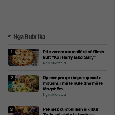
Nga Rubrika
Pite verore me mollë si në filmin
kult “Kur Harry takoi Sally”
Nga duart tua
Dy mënyra që i bëjnë specat e
mbushur më të butë dhe më të
lëngshëm
Nga duart tua
Pekmez kumbullash si dikur:
Truku që e bën të trashë e