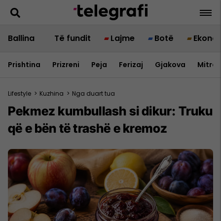
Ballina
Të fundit
Lajme
Botë
Ekono
Prishtina
Prizreni
Peja
Ferizaj
Gjakova
Mitrov
Lifestyle
>
Kuzhina
>
Nga duart tua
Pekmez kumbullash si dikur: Truku
që e bën të trashë e kremoz