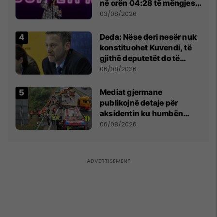
në orën 04:28 të mëngjesit
- dhe bota digjitale serbe
03/08/2026
shpall gjendjen e luftës
Deda: Nëse deri nesër nuk
konstituohet Kuvendi, të
gjithë deputetët do të
bëjnë shkelje të rëndë
06/08/2026
kushtetuese
Mediat gjermane
publikojnë detaje për
aksidentin ku humbën
jetën tre mërgimtarë nga
06/08/2026
Komogllava e Ferizajt