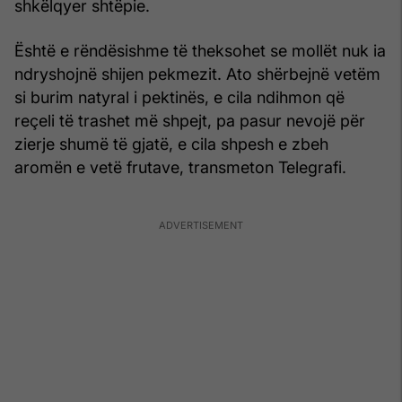
shkëlqyer shtëpie.
Është e rëndësishme të theksohet se mollët nuk ia
ndryshojnë shijen pekmezit. Ato shërbejnë vetëm
si burim natyral i pektinës, e cila ndihmon që
reçeli të trashet më shpejt, pa pasur nevojë për
zierje shumë të gjatë, e cila shpesh e zbeh
aromën e vetë frutave, transmeton Telegrafi.