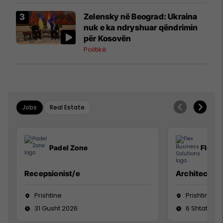
Zelensky në Beograd: Ukraina
nuk e ka ndryshuar qëndrimin
për Kosovën
Politikë
Jobs
Real Estate
Padel Zone
Flex B
Recepsionist/e
Architect
Prishtine
Prishtinë
31 Gusht 2026
6 Shtator 2