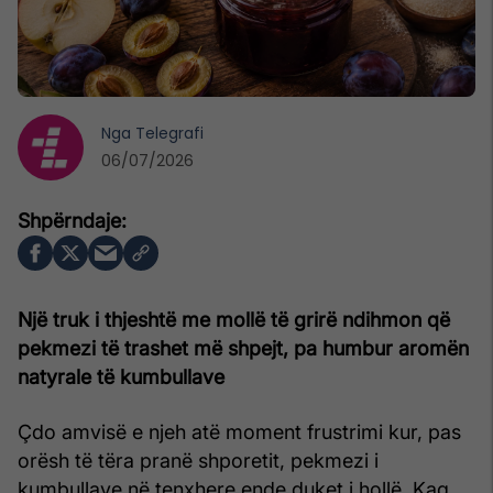
Nga
Telegrafi
06/07/2026
Një truk i thjeshtë me mollë të grirë ndihmon që
pekmezi të trashet më shpejt, pa humbur aromën
natyrale të kumbullave
Çdo amvisë e njeh atë moment frustrimi kur, pas
orësh të tëra pranë shporetit, pekmezi i
kumbullave në tenxhere ende duket i hollë. Kaq