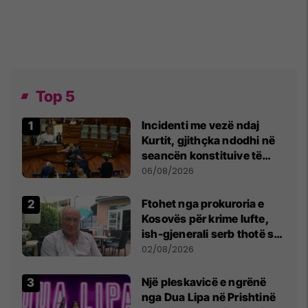
Top 5
Incidenti me vezë ndaj
Kurtit, gjithçka ndodhi në
seancën konstituive të
Kuvendit
06/08/2026
Ftohet nga prokuroria e
Kosovës për krime lufte,
ish-gjenerali serb thotë se
dikush e tradhtoi në
02/08/2026
Beograd
Një pleskavicë e ngrënë
nga Dua Lipa në Prishtinë