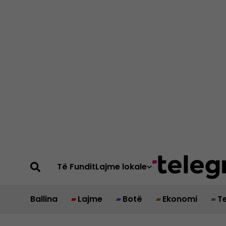
Të Fundit
Lajme lokale
Ballina
Lajme
Botë
Ekonomi
T