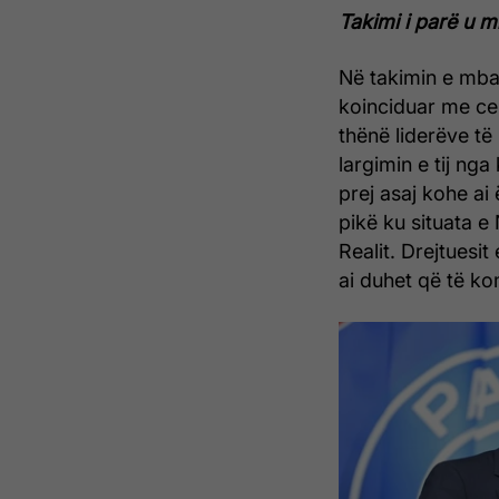
Takimi i parë u m
Në takimin e mbaj
koinciduar me cer
thënë liderëve të
largimin e tij ng
prej asaj kohe ai
pikë ku situata e
Realit. Drejtuesit
ai duhet që të ko