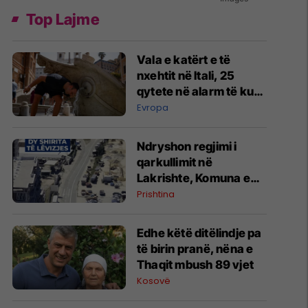
Top Lajme
Vala e katërt e të
nxehtit në Itali, 25
qytete në alarm të kuq
- probleme me
Evropa
mungesën e ujit
Ndryshon regjimi i
qarkullimit në
Lakrishte, Komuna e
Prishtinës ofron
Prishtina
shpjegime
Edhe këtë ditëlindje pa
të birin pranë, nëna e
Thaqit mbush 89 vjet
Kosovë