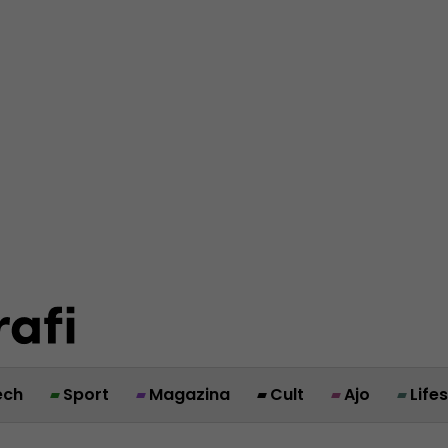
ech
Sport
Magazina
Cult
Ajo
Life