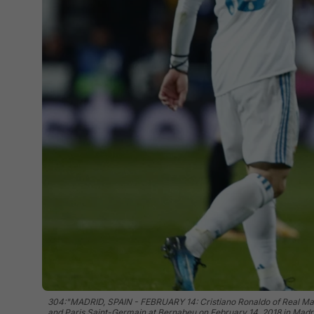
304:"MADRID, SPAIN - FEBRUARY 14: Cristiano Ronaldo of Real Ma
and Paris Saint-Germain at Bernabeu on February 14, 2018 in Madr