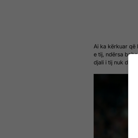
Ai ka kërkuar që l
e tij, ndërsa babai
djali i tij nuk dë