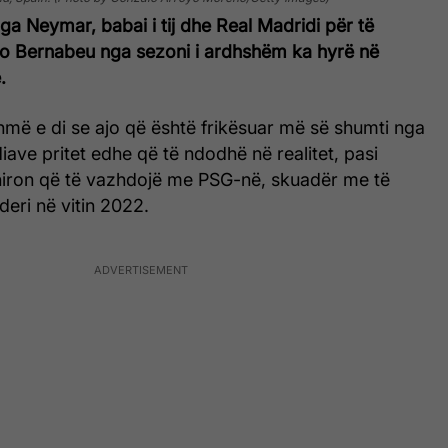
nga Neymar, babai i tij dhe Real Madridi për të
ago Bernabeu nga sezoni i ardhshëm ka hyrë në
.
hmë e di se ajo që është frikësuar më së shumti nga
ave pritet edhe që të ndodhë në realitet, pasi
iron që të vazhdojë me PSG-në, skuadër me të
deri në vitin 2022.