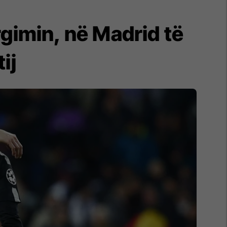
rgimin, në Madrid të
ij