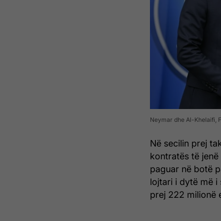
Neymar dhe Al-Khelaifi, 
Në secilin prej t
kontratës të jenë 
paguar në botë pa
lojtari i dytë më 
prej 222 milionë 