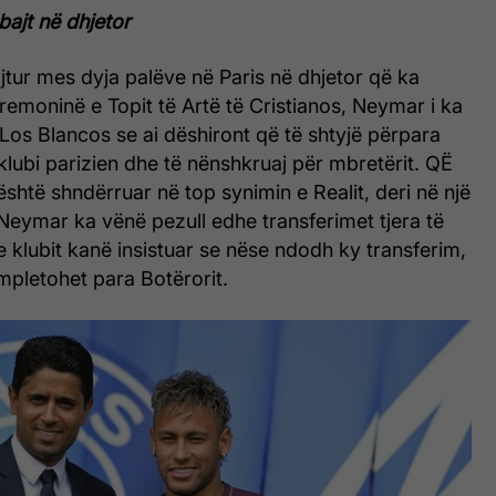
bajt në dhjetor
tur mes dyja palëve në Paris në dhjetor që ka
emoninë e Topit të Artë të Cristianos, Neymar i ka
 Los Blancos se ai dëshiront që të shtyjë përpara
a klubi parizien dhe të nënshkruaj për mbretërit. QË
 është shndërruar në top synimin e Realit, deri në një
 Neymar ka vënë pezull edhe transferimet tjera të
 e klubit kanë insistuar se nëse ndodh ky transferim,
mpletohet para Botërorit.