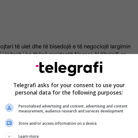
ojtari të ulet dhe të bisedojë e të negociojë largimin
 i lojtarit i ka thënë prsidentit Nasser Al Khelaifi se
shiron të luajë më për PSG-në.
Telegrafi asks for your consent to use your
personal data for the following purposes:
Personalised advertising and content, advertising and content
measurement, audience research and services development
Store and/or access information on a device
Learn more