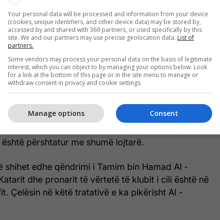
Your personal data will be processed and information from your device
(cookies, unique identifiers, and other device data) may be stored by,
accessed by and shared with 369 partners, or used specifically by this
site. We and our partners may use precise geolocation data.
List of
partners.
Some vendors may process your personal data on the basis of legitimate
interest, which you can object to by managing your options below. Look
for a link at the bottom of this page or in the site menu to manage or
withdraw consent in privacy and cookie settings.
Manage options
Consent
se ai ka gabuar që ka nënshkruar në një kampionat të
ez dhe e ka pranuar se nuk është përshtatur në
 është përshtatur me shumë lojtarë.
ë shihet edhe qëndrimi i Tamim bin Hamad Al -
Katarit dhe pronarit të vërtetë të klubit i cili është në
it. Çelësin në këtë tratativë e ka pikërisht Al -