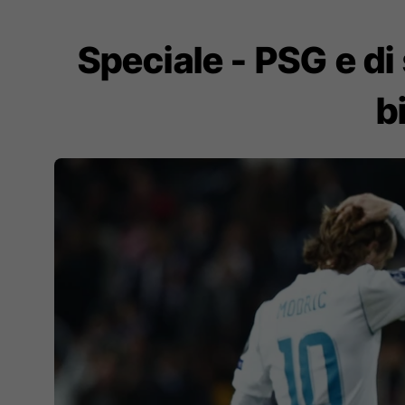
Speciale - PSG e di
b