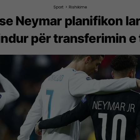
Sport
>
Rishikime
 se Neymar planifikon la
indur për transferimin e t