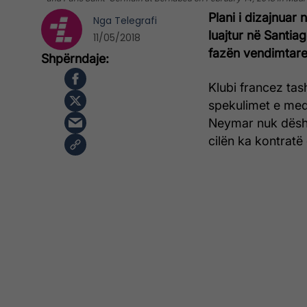
Plani i dizajnuar 
Nga
Telegrafi
luajtur në Santi
11/05/2018
fazën vendimtare
Klubi francez tas
spekulimet e medi
Neymar nuk dësh
cilën ka kontratë 