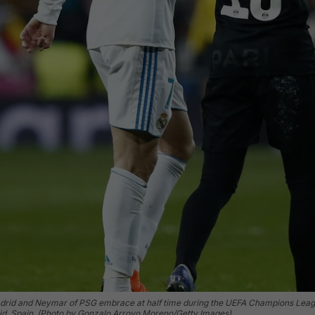
drid and Neymar of PSG embrace at half time during the UEFA Champions Leagu
id, Spain. (Photo by Gonzalo Arroyo Moreno/Getty Images)