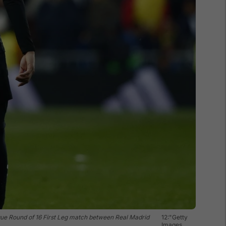
e Round of 16 First Leg match between Real Madrid
12:"Getty
Images