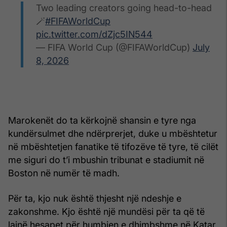
Two leading creators going head-to-head
🪄
#FIFAWorldCup
pic.twitter.com/dZjc5IN544
— FIFA World Cup (@FIFAWorldCup)
July
8, 2026
Marokenët do ta kërkojnë shansin e tyre nga
kundërsulmet dhe ndërprerjet, duke u mbështetur
në mbështetjen fanatike të tifozëve të tyre, të cilët
me siguri do t’i mbushin tribunat e stadiumit në
Boston në numër të madh.
Për ta, kjo nuk është thjesht një ndeshje e
zakonshme. Kjo është një mundësi për ta që të
lajnë hesapet për humbjen e dhimbshme në Katar