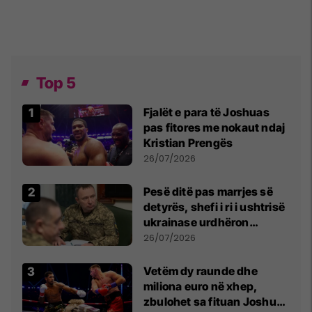
Top 5
Fjalët e para të Joshuas
pas fitores me nokaut ndaj
Kristian Prengës
26/07/2026
Pesë ditë pas marrjes së
detyrës, shefi i ri i ushtrisë
ukrainase urdhëron
kontroll të madh
26/07/2026
Vetëm dy raunde dhe
miliona euro në xhep,
zbulohet sa fituan Joshua