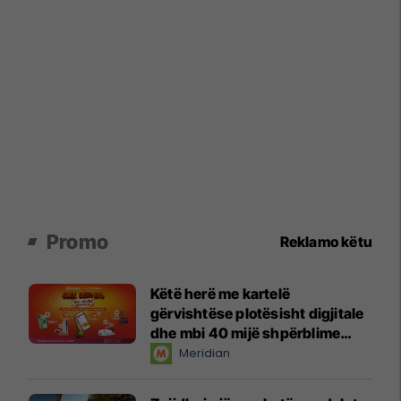
Promo
Reklamo këtu
Këtë herë me kartelë
gërvishtëse plotësisht digjitale
dhe mbi 40 mijë shpërblime
instant!
Meridian