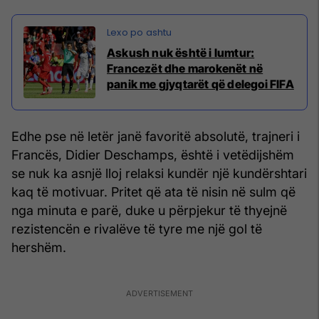
Askush nuk është i lumtur:
Francezët dhe marokenët në
panik me gjyqtarët që delegoi FIFA
Edhe pse në letër janë favoritë absolutë, trajneri i
Francës, Didier Deschamps, është i vetëdijshëm
se nuk ka asnjë lloj relaksi kundër një kundërshtari
kaq të motivuar. Pritet që ata të nisin në sulm që
nga minuta e parë, duke u përpjekur të thyejnë
rezistencën e rivalëve të tyre me një gol të
hershëm.