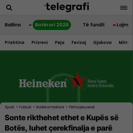
Ballina
Botërori 2026
Të fundit
Lajme
Prishtina
Prizreni
Peja
Ferizaj
Gjakova
Mitrov
Sport
>
Futboll
>
Ndërkombëtare
>
Përfaqësueset
Sonte rikthehet ethet e Kupës së
Botës, luhet çerekfinalja e parë