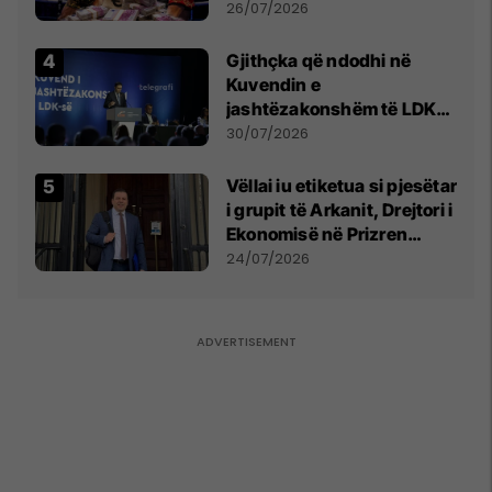
e Prenga
26/07/2026
Gjithçka që ndodhi në
Kuvendin e
jashtëzakonshëm të LDK-
së
30/07/2026
Vëllai iu etiketua si pjesëtar
i grupit të Arkanit, Drejtori i
Ekonomisë në Prizren
mohon pretendimet
24/07/2026