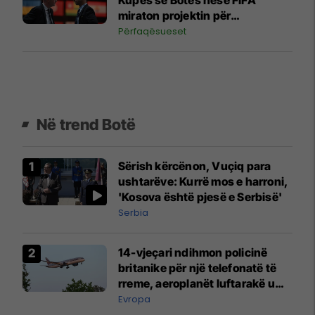
miraton projektin për
investitorët privatë
Përfaqësueset
Në trend Botë
Sërish kërcënon, Vuçiq para
ushtarëve: Kurrë mos e harroni,
'Kosova është pjesë e Serbisë'
Serbia
14-vjeçari ndihmon policinë
britanike për një telefonatë të
rreme, aeroplanët luftarakë u
ngritën në ajër për të
Evropa
interceptuar fluturaken e Qatar