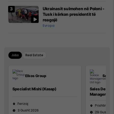
Airways që po shkonte drejt
Ukrainasit sulmohen në Poloni -
Mançesterit
Tusk i kërkon presidentit të
reagojë
Evropa
Jobs
Real Estate
Elkos Group
Solac
Specialist Mishi (Kasap)
Sales Devel
Manager
Ferizaj
Prishtinë
3 Gusht 2026
29 Gusht 2