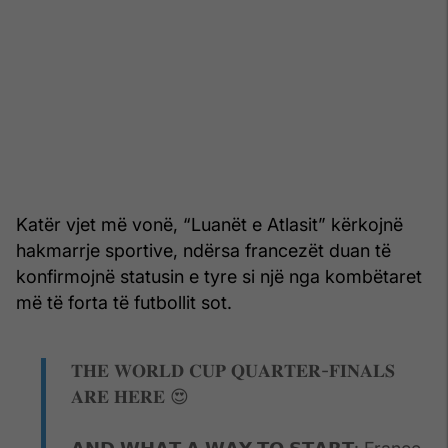
Katër vjet më vonë, “Luanët e Atlasit” kërkojnë
hakmarrje sportive, ndërsa francezët duan të
konfirmojnë statusin e tyre si një nga kombëtaret
më të forta të futbollit sot.
𝐓𝐇𝐄 𝐖𝐎𝐑𝐋𝐃 𝐂𝐔𝐏 𝐐𝐔𝐀𝐑𝐓𝐄𝐑-𝐅𝐈𝐍𝐀𝐋𝐒
𝐀𝐑𝐄 𝐇𝐄𝐑𝐄 😍