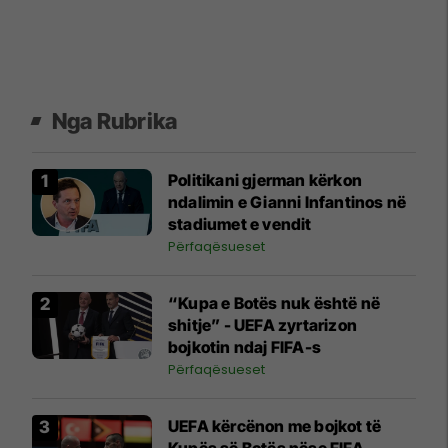
Nga Rubrika
Politikani gjerman kërkon
ndalimin e Gianni Infantinos në
stadiumet e vendit
Përfaqësueset
“Kupa e Botës nuk është në
shitje” - UEFA zyrtarizon
bojkotin ndaj FIFA-s
Përfaqësueset
UEFA kërcënon me bojkot të
Kupës së Botës nëse FIFA