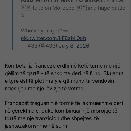
𝗔𝗡𝗗 𝗪𝗛𝗔𝗧 𝗔 𝗪𝗔𝗬 𝗧𝗢 𝗦𝗧𝗔𝗥𝗧: France
🇫🇷 take on Morocco 🇲🇦 in a huge battle
⚔️
Who’ve you got? 👀
pic.twitter.com/kF8zbIl0oh
— 433 (@433)
July 8, 2026
Kombëtarja franceze erdhi në këtë turne me një
qëllim të qartë - të shkonte deri në fund. Skuadra
e tyre është plot me yje që mund ta vendosin
ndeshjen me një lëvizje të vetme.
Francezët treguan një formë të lakmueshme deri
në çerekfinale, duke kombinuar një mbrojtje të
fortë me një tranzicion dhe shpejtësi të
jashtëzakonshme në sulm.