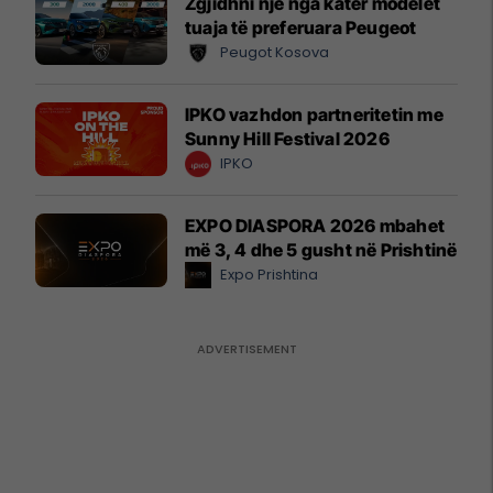
Zgjidhni një nga katër modelet
tuaja të preferuara Peugeot
Peugot Kosova
IPKO vazhdon partneritetin me
Sunny Hill Festival 2026
IPKO
EXPO DIASPORA 2026 mbahet
më 3, 4 dhe 5 gusht në Prishtinë
Expo Prishtina