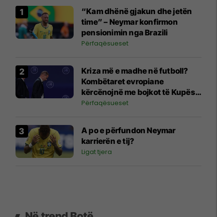
“Kam dhënë gjakun dhe jetën
time” – Neymar konfirmon
pensionimin nga Brazili
Përfaqësueset
Kriza më e madhe në futboll?
Kombëtaret evropiane
kërcënojnë me bojkot të Kupës
së Botës
Përfaqësueset
A po e përfundon Neymar
karrierën e tij?
Ligat tjera
Në trend Botë