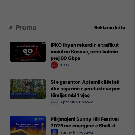
Promo
Reklamo këtu
IPKO thyen rekordin e trafikut
mobil në Kosovë, arrin kulmin
prej 60 Gbps
IPKO
Si e garanton Aptamil cilësinë
dhe sigurinë e produkteve për
fëmijët mbi 1 vjeç
Aptaclub Kosova
Përjetojeni Sunny Hill Festival
2026 me energjinë e Shell-it
Sunny Hill Festival