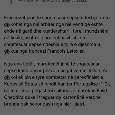
— FIFA (@FIFAcom)
July 7, 2026
Francezët janë të shqetësuar sepse ndeshja do të
gjykohet nga një arbitër nga një vend që është
ende në garë dhe kundërshtari i tyre i mundshëm
në finale, ashtu siç argjentinasit ishin të
shqetësuar sepse ndeshja e tyre e djeshme u
gjykua nga francezi Francois Letexier.
Nga ana tjetër, marokenët janë të shqetësuar
sepse kanë pasur përvoja negative me Tellon. Ai
gjykoi ekipin e tyre kombëtar në çerekfinalet e
Kupës së Botës së fundit kundër Portugalisë (1-0),
në të cilën ai përjashtoi sulmuesin maroken Ëalid
Cheddira duke i treguar dy kartonë të verdhë
brenda pak sekondash nga njëri-tjetri.