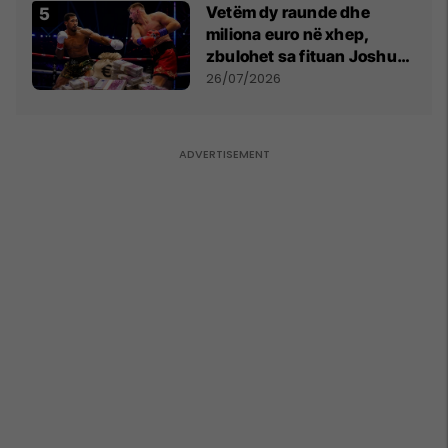
Vetëm dy raunde dhe
miliona euro në xhep,
zbulohet sa fituan Joshua
e Prenga
26/07/2026