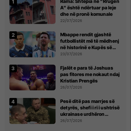
Rama: Shtëpia në "Rrugën
A" është ndërtuar pa leje
dhe në pronë komunale
22/07/2026
Mbappe rendit gjashtë
futbollistët më të mëdhenj
në historinë e Kupës së
Botës, Messi mbetet i dyti
23/07/2026
Fjalët e para të Joshuas
pas fitores me nokaut ndaj
Kristian Prengës
26/07/2026
Pesë ditë pas marrjes së
detyrës, shefi i ri i ushtrisë
ukrainase urdhëron
kontroll të madh
26/07/2026