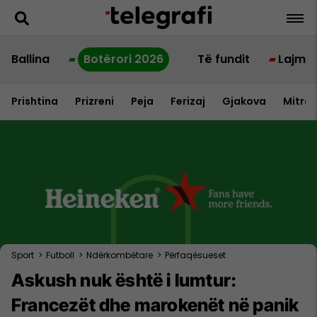
Ballina
Botërori 2026
Të fundit
Lajme
Prishtina
Prizreni
Peja
Ferizaj
Gjakova
Mitrov
Sport
>
Futboll
>
Ndërkombëtare
>
Përfaqësueset
Askush nuk është i lumtur:
Francezët dhe marokenët në panik