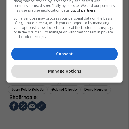
data) may be stored by, accessed by and shared with 369
partners, or used specifically by this site. We and our partners
may use precise geolocation data.
List of partners.
Some vendors may process your personal data on the basis
of legitimate interest, which you can object to by managing
your options below. Look for a link at the bottom of this page
or in the site menu to manage or withdraw consent in privacy
and cookie settings.
Consent
Manage options
Kombëtarja E Francës
Përfaqësuesja E Marokut
Fifa
Kampionati Botëror 2026
Facundo Tello
Juan Pablo Belatti
Gabriel Chade
Dario Herrera