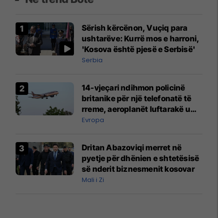
Sërish kërcënon, Vuçiq para
ushtarëve: Kurrë mos e harroni,
'Kosova është pjesë e Serbisë'
Serbia
14-vjeçari ndihmon policinë
britanike për një telefonatë të
rreme, aeroplanët luftarakë u
ngritën në ajër për të
Evropa
interceptuar fluturaken e Qatar
Airways që po shkonte drejt
Dritan Abazoviqi merret në
Mançesterit
pyetje për dhënien e shtetësisë
së nderit biznesmenit kosovar
Mali i Zi