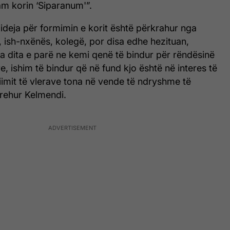
am korin ‘Siparanum'”.
ideja për formimin e korit është përkrahur nga
 ish-nxënës, kolegë, por disa edhe hezituan,
a dita e parë ne kemi qenë të bindur për rëndësinë
e, ishim të bindur që në fund kjo është në interes të
imit të vlerave tona në vende të ndryshme të
prehur Kelmendi.