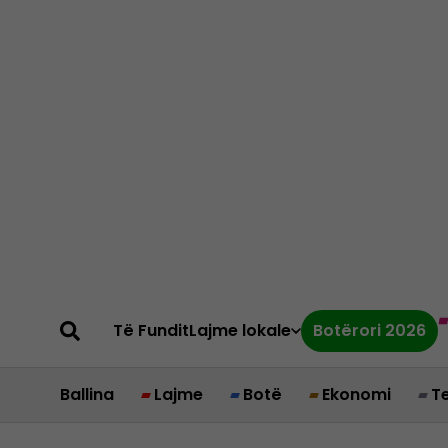
Të Fundit
Lajme lokale
Botërori 2026
Ballina
Lajme
Botë
Ekonomi
T