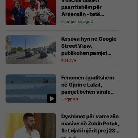
Vinicius duket i
paarritshëm për
Arsenalin - tetë
alternativa si
Premier League
kandidatë kryesorë
për krahun e majtë te
Kosova hyn në Google
Topçinjtë
Street View,
publikohen pamjet
360-gradëshe
Kosovë
Fenomen i çuditshëm
në Gjirin e Lalzit,
pamjet bëhen virale
(Video)
Shqipëri
Dyshimet për varrezën
masive në Zubin Potok,
flet djali i njërit prej 23
intelektualëve të
Kosovë