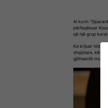
Ai korin “Siparant
përfaqësuar Kos
që një grup kora
Ka krijuar histor
shqiptare, kështu
gjithsecilit muzi