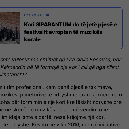
Kori SIPARANTUM do të jetë pjesë e
festivalit evropian të muzikës
korale
shtë vulosur me çmimet që i ka sjellë Kosovës, por
Kelmendin që të formojë një kor i cili që nga fillimi
llnetarisht?
mit tim profesional, kam qenë pjesë e takimeve,
 muzikës, punëtorive të ndryshme prandaj menduam
oha për formimin e një kori krejtësisht ndryshe prej
anë në skenën e muzikës korale në vendin tonë.
illim ideja ishte e qartë, nëse krijojmë një kor,
jetë ndryshe. Kështu në vitin 2016, me një iniciativë