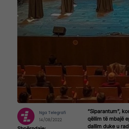
“Siparantum”, kori 
Nga
Telegrafi
qëllim të mbajë ep
14/08/2022
dallim duke u rad