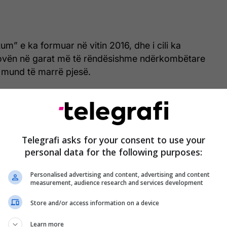
um” e ka formuar në vitin 2016, dhe i cili ka
ovën në garat më të rëndësishme ndërkombëtare
l mund të marrë pjesë.
i, por edhe ka hapur rrugë për muzikën korale
 duke bërë që kënga shqipe të bjerë në veshin e
kantë dhe artdashës.
Telegrafi asks for your consent to use your
personal data for the following purposes:
Personalised advertising and content, advertising and content
measurement, audience research and services development
Store and/or access information on a device
Learn more