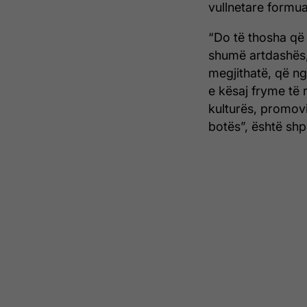
vullnetare formu
“Do të thosha që 
shumë artdashës,
megjithatë, që ng
e kësaj fryme të r
kulturës, promovi
botës”, është sh