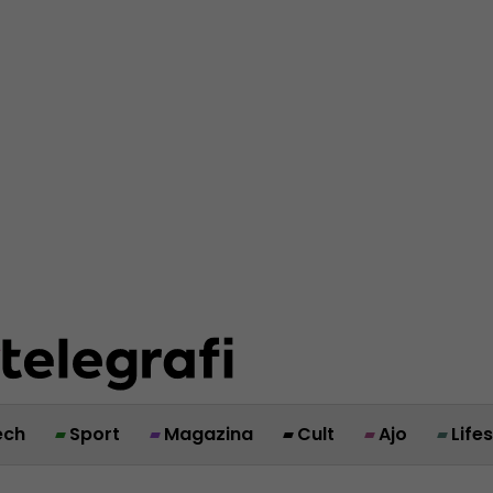
ech
Sport
Magazina
Cult
Ajo
Life