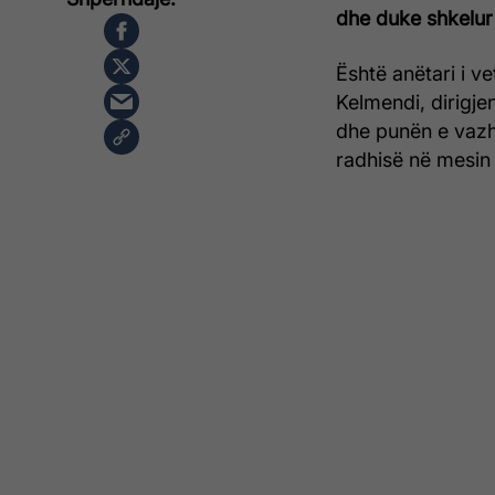
dhe duke shkelur
Është anëtari i v
Kelmendi, dirigje
dhe punën e vazh
radhisë në mesin