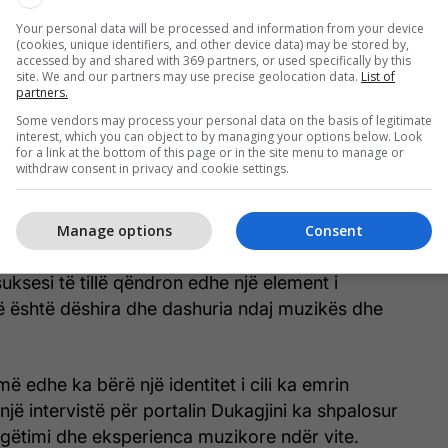
Your personal data will be processed and information from your device
(cookies, unique identifiers, and other device data) may be stored by,
accessed by and shared with 369 partners, or used specifically by this
site. We and our partners may use precise geolocation data.
List of
partners.
Some vendors may process your personal data on the basis of legitimate
interest, which you can object to by managing your options below. Look
for a link at the bottom of this page or in the site menu to manage or
withdraw consent in privacy and cookie settings.
Manage options
Consent
 i korit “Siparantum” (Foto: dukagjini.com)
uksesi të tillë qëndron edhe një element i
 është dëshira dhe dashuria ndaj muzikës dhe
më edhe ka bërë një identitet i cili ka emrin
një intervistë për portalin Dukagjini ka shpalosur
ëtimi dhe eksperienca muzikore ndër vite.