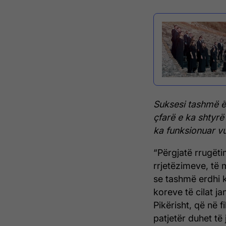
Suksesi tashmë ë
çfarë e ka shtyrë 
ka funksionuar vu
“Përgjatë rrugëti
rrjetëzimeve, të
se tashmë erdhi k
koreve të cilat j
Pikërisht, që në f
patjetër duhet të 