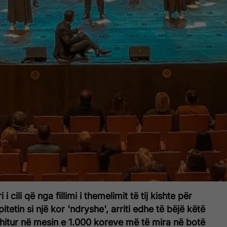
i cili që nga fillimi i themelimit të tij kishte për
itetin si një kor 'ndryshe', arriti edhe të bëjë këtë
hitur në mesin e 1.000 koreve më të mira në botë