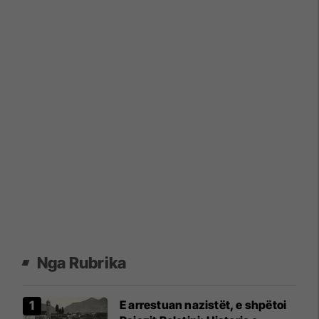
Nga Rubrika
E arrestuan nazistët, e shpëtoi