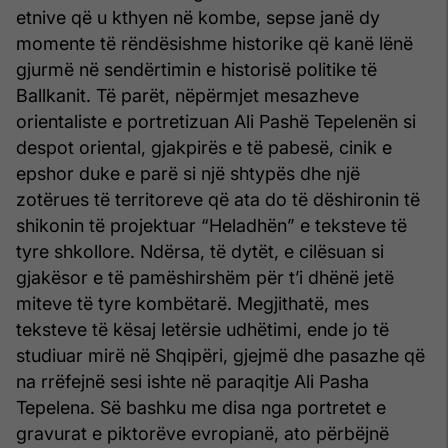
etnive që u kthyen në kombe, sepse janë dy
momente të rëndësishme historike që kanë lënë
gjurmë në sendërtimin e historisë politike të
Ballkanit. Të parët, nëpërmjet mesazheve
orientaliste e portretizuan Ali Pashë Tepelenën si
despot oriental, gjakpirës e të pabesë, cinik e
epshor duke e parë si një shtypës dhe një
zotërues të territoreve që ata do të dëshironin të
shikonin të projektuar “Heladhën” e teksteve të
tyre shkollore. Ndërsa, të dytët, e cilësuan si
gjakësor e të pamëshirshëm për t’i dhënë jetë
miteve të tyre kombëtarë. Megjithatë, mes
teksteve të kësaj letërsie udhëtimi, ende jo të
studiuar mirë në Shqipëri, gjejmë dhe pasazhe që
na rrëfejnë sesi ishte në paraqitje Ali Pasha
Tepelena. Së bashku me disa nga portretet e
gravurat e piktorëve evropianë, ato përbëjnë