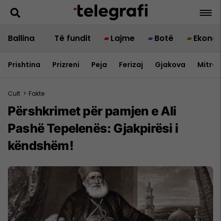
Ballina
Të fundit
Lajme
Botë
Ekono
Prishtina
Prizreni
Peja
Ferizaj
Gjakova
Mitrov
Cult
>
Fakte
Përshkrimet për pamjen e Ali
Pashë Tepelenës: Gjakpirësi i
këndshëm!