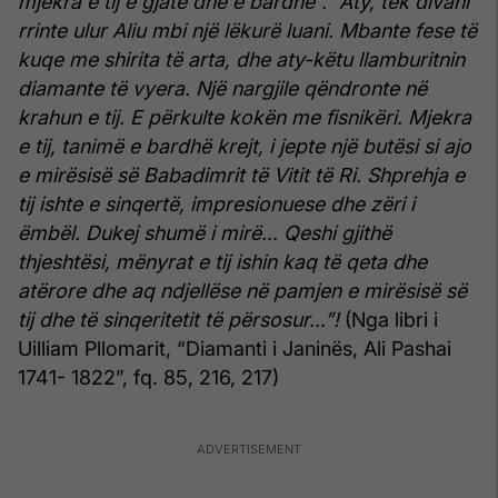
mjekra e tij e gjatë dhe e bardhë”.
“Aty, tek divani
rrinte ulur Aliu mbi një lëkurë luani. Mbante fese të
kuqe me shirita të arta, dhe aty-këtu llamburitnin
diamante të vyera. Një nargjile qëndronte në
krahun e tij. E përkulte kokën me fisnikëri. Mjekra
e tij, tanimë e bardhë krejt, i jepte një butësi si ajo
e mirësisë së Babadimrit të Vitit të Ri. Shprehja e
tij ishte e sinqertë, impresionuese dhe zëri i
ëmbël. Dukej shumë i mirë… Qeshi gjithë
thjeshtësi, mënyrat e tij ishin kaq të qeta dhe
atërore dhe aq ndjellëse në pamjen e mirësisë së
tij dhe të sinqeritetit të përsosur…”!
(Nga libri i
Uilliam Pllomarit, “Diamanti i Janinës, Ali Pashai
1741- 1822”, fq. 85, 216, 217)