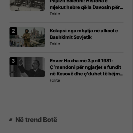
Pajazit Boletini: Historia e
mjekut hebre që la Davosin për
Shqipërinë
Fakte
Kolapsi nga mbytja në alkool e
Bashkimit Sovjetik
Fakte
Enver Hoxha më 3 prill 1981:
Ç’mendoni për ngjarjet e fundit
në Kosovë dhe ç’duhet të bëjmë
ne?
Fakte
Në trend Botë