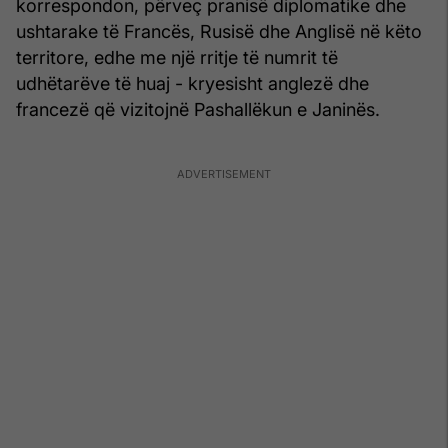
korrespondon, përveç pranisë diplomatike dhe
ushtarake të Francës, Rusisë dhe Anglisë në këto
territore, edhe me një rritje të numrit të
udhëtarëve të huaj - kryesisht anglezë dhe
francezë që vizitojnë Pashallëkun e Janinës.