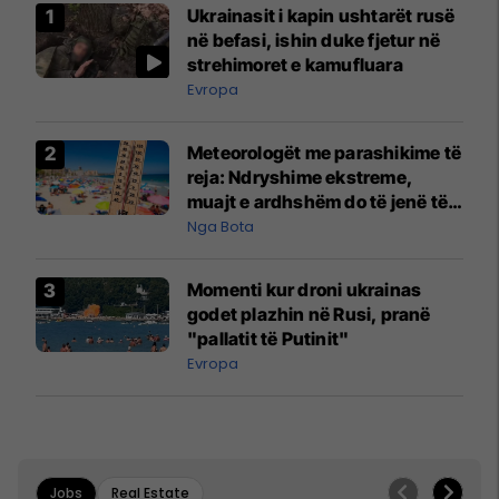
Ukrainasit i kapin ushtarët rusë
në befasi, ishin duke fjetur në
strehimoret e kamufluara
Evropa
Meteorologët me parashikime të
reja: Ndryshime ekstreme,
muajt e ardhshëm do të jenë të
pazakontë
Nga Bota
Momenti kur droni ukrainas
godet plazhin në Rusi, pranë
"pallatit të Putinit"
Evropa
Jobs
Real Estate