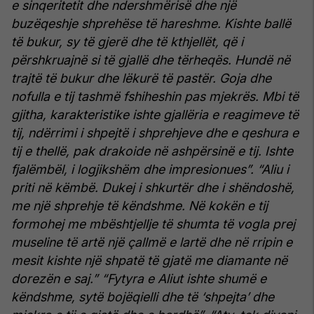
e sinqeritetit dhe ndershmërisë dhe një
buzëqeshje shprehëse të hareshme. Kishte ballë
të bukur, sy të gjerë dhe të kthjellët, që i
përshkruajnë si të gjallë dhe tërheqës. Hundë në
trajtë të bukur dhe lëkurë të pastër. Goja dhe
nofulla e tij tashmë fshiheshin pas mjekrës. Mbi të
gjitha, karakteristike ishte gjallëria e reagimeve të
tij, ndërrimi i shpejtë i shprehjeve dhe e qeshura e
tij e thellë, pak drakoide në ashpërsinë e tij. Ishte
fjalëmbël, i logjikshëm dhe impresionues”.
“Aliu i
priti në këmbë. Dukej i shkurtër dhe i shëndoshë,
me një shprehje të këndshme. Në kokën e tij
formohej me mbështjellje të shumta të vogla prej
museline të artë një çallmë e lartë dhe në rripin e
mesit kishte një shpatë të gjatë me diamante në
dorezën e saj.”
“Fytyra e Aliut ishte shumë e
këndshme, sytë bojëqielli dhe të ‘shpejta’ dhe