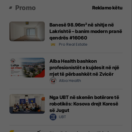
Promo
Reklamo këtu
Banesë 98.96m² në shitje në
Lakrishtë – banim modern pranë
qendrës #16060
Pro Real Estate
Alba Health bashkon
profesionistët e kujdesit në një
rrjet të përbashkët në Zvicër
Alba Health
Nga UBT në skenën botërore të
robotikës: Kosova drejt Koresë
së Jugut
UBT