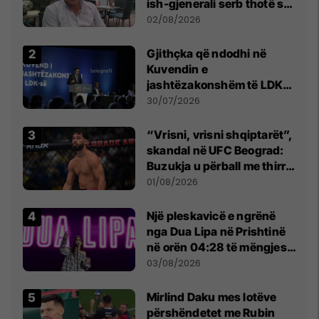
ish-gjenerali serb thotë se
dikush e tradhtoi në
02/08/2026
Beograd
Gjithçka që ndodhi në
Kuvendin e
jashtëzakonshëm të LDK-
së
30/07/2026
“Vrisni, vrisni shqiptarët”,
skandal në UFC Beograd:
Buzukja u përball me thirrje
anti-shqiptare nga
01/08/2026
tribunat
Një pleskavicë e ngrënë
nga Dua Lipa në Prishtinë
në orën 04:28 të mëngjesit
- dhe bota digjitale serbe
03/08/2026
shpall gjendjen e luftës
Mirlind Daku mes lotëve
përshëndetet me Rubin