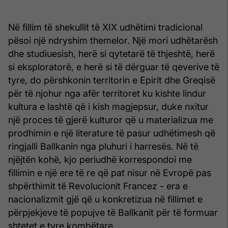
Në fillim të shekullit të XIX udhëtimi tradicional
pësoi një ndryshim themelor. Një mori udhëtarësh
dhe studiuesish, herë si qytetarë të thjeshtë, herë
si eksploratorë, e herë si të dërguar të qeverive të
tyre, do përshkonin territorin e Epirit dhe Greqisë
për të njohur nga afër territoret ku kishte lindur
kultura e lashtë që i kish magjepsur, duke nxitur
një proces të gjerë kulturor që u materializua me
prodhimin e një literature të pasur udhëtimesh që
ringjalli Ballkanin nga pluhuri i harresës. Në të
njëjtën kohë, kjo periudhë korrespondoi me
fillimin e një ere të re që pat nisur në Evropë pas
shpërthimit të Revolucionit Francez - era e
nacionalizmit gjë që u konkretizua në fillimet e
përpjekjeve të popujve të Ballkanit për të formuar
shtetet e tyre kombëtare.