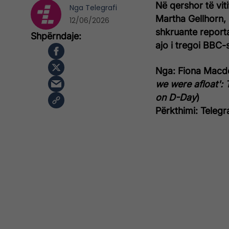
Në qershor të vit
Nga
Telegrafi
Martha Gellhorn,
12/06/2026
shkruante reporta
ajo i tregoi BBC-
Nga: Fiona Macdon
we were afloat':
on D-Day
)
Përkthimi: Telegr