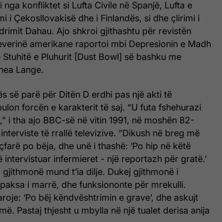
 nga konfliktet si Lufta Civile në Spanjë, Lufta e
i i Çekosllovakisë dhe i Finlandës, si dhe çlirimi i
rimit Dahau. Ajo shkroi gjithashtu për revistën
verinë amerikane raportoi mbi Depresionin e Madh
 Stuhitë e Pluhurit [Dust Bowl] së bashku me
hea Lange.
rës së parë për Ditën D erdhi pas një akti të
on forcën e karakterit të saj. “U futa fshehurazi
l,” i tha ajo BBC-së në vitin 1991, në moshën 82-
 interviste të rrallë televizive. “Dikush në breg më
çfarë po bëja, dhe unë i thashë: ‘Po hip në këtë
 intervistuar infermieret - një reportazh për gratë.’
 gjithmonë mund t’ia dilje. Dukej gjithmonë i
ksa i marrë, dhe funksiononte për mrekulli.
aroje: ‘Po bëj këndvështrimin e grave’, dhe askujt
më. Pastaj thjesht u mbylla në një tualet derisa anija