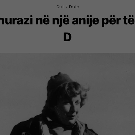
Cult
>
Fakte
hurazi në një anije për t
D