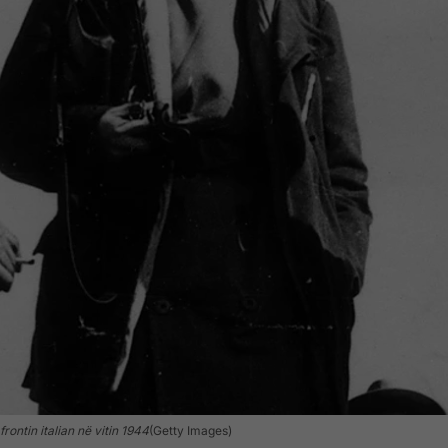
ontin italian në vitin 1944
(Getty Images)