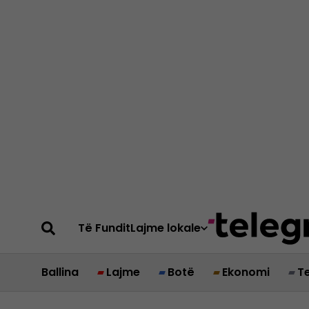
Të Fundit
Lajme lokale
Ballina
Lajme
Botë
Ekonomi
T