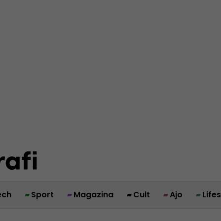
ech
Sport
Magazina
Cult
Ajo
Life