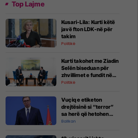
Top Lajme
​Kusari-Lila: Kurti këtë
javë fton LDK-në për
takim
Politikë
Kurti takohet me Ziadin
Selën biseduan për
zhvillimet e fundit në
Kosovë
Politikë
​Vuçiq e etiketon
drejtësinë si “terror”
sa herë që hetohen
krimet e luftës
Ballkan