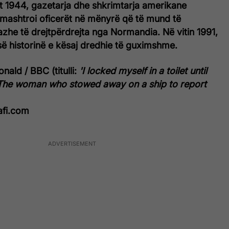
it 1944, gazetarja dhe shkrimtarja amerikane
 mashtroi oficerët në mënyrë që të mund të
zhe të drejtpërdrejta nga Normandia. Në vitin 1991,
së historinë e kësaj dredhie të guximshme.
ald / BBC (titulli:
'I locked myself in a toilet until
 The woman who stowed away on a ship to report
afi.com