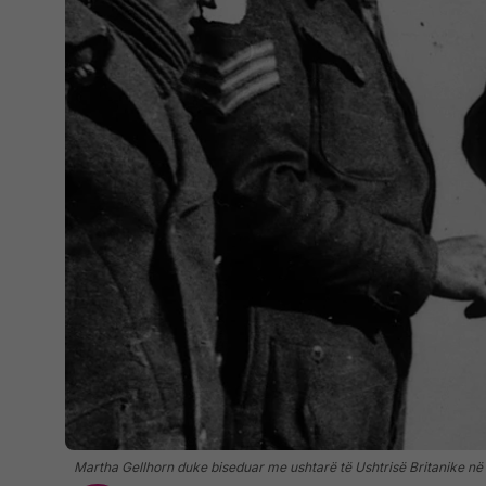
Martha Gellhorn duke biseduar me ushtarë të Ushtrisë Britanike në fr