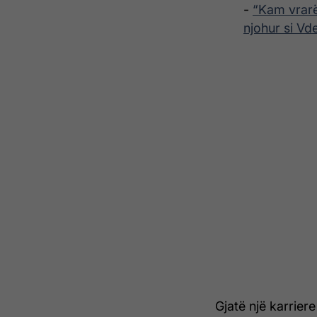
-
“Kam vrarë 
njohur si Vd
Gjatë një karriere