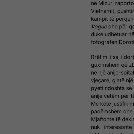
në Mizuri raportoi
Vietnamit, pushtim
kampit të përqend
Vogue
dhe për qe
duke udhëtuar në
fotografen Dorot
Rrëfimi i saj i do
guximshëm që zbul
në një anije-spita
vjeçare, gjatë një
pyeti ndoshta se 
anije vetëm për të
Me këtë justifikim
padëmshëm dhe pa
Mjaftonte të dekl
nuk i interesonte 