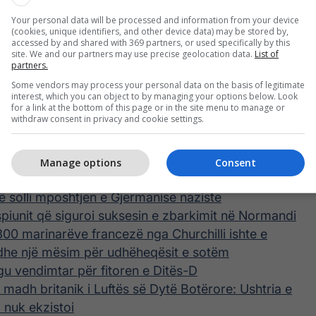
Your personal data will be processed and information from your device
(cookies, unique identifiers, and other device data) may be stored by,
ditërisht i ndjeshëm për zbarkimet aleate në
accessed by and shared with 369 partners, or used specifically by this
disë gjatë Luftës së Dytë Botërore, duke zbuluar
site. We and our partners may use precise geolocation data.
List of
partners.
ë të vëzhgimit që e dallonte shkrimin e Gellhornit.
Some vendors may process your personal data on the basis of legitimate
e të përcillte si brutalitetin ashtu edhe humanitetin e
interest, which you can object to by managing your options below. Look
fimeve të gjalla, të përqendruara më shumë te
for a link at the bottom of this page or in the site menu to manage or
withdraw consent in privacy and cookie settings.
 përditshme sesa te lëvizjet e trupave apo logjistika
Manage options
Consent
tu:
ë solli mposhtjen e Gjermanisë naziste
spiunit që siguroi suksesin e zbarkimit në Normandi
300 marinarëve francezë nga Churchilli ishte e
- dhe një mësim për udhëheqësit e sotëm
u vendimtar për fitoren e Ditës-D
 madh britanik i Luftës së Dytë Botërore: Ushtria e
 nuk ekzistoi