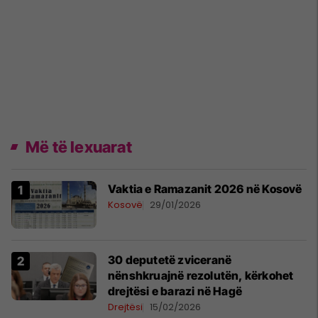
Më të lexuarat
Vaktia e Ramazanit 2026 në Kosovë
Kosovë
29/01/2026
30 deputetë zviceranë
nënshkruajnë rezolutën, kërkohet
drejtësi e barazi në Hagë
Drejtësi
15/02/2026