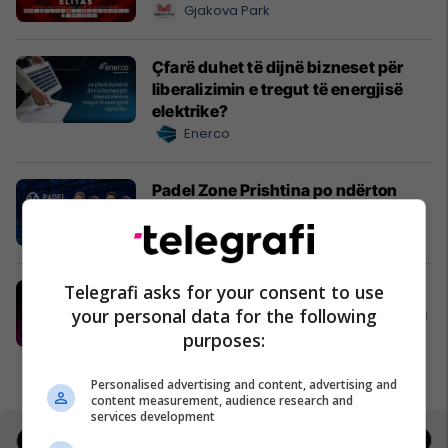
Gjakova Park
Çfarë duhet të dijnë bizneset për
liberalizimin e tregut të energjisë
elektrike?
Enerco
Padel Zone Prishtina po ndërton
kulturën e re urbane të sportit
Padel Zone Prishtina
Telegrafi asks for your consent to use
Telegrafi Jobs - platforma ku talenti
juaj takohet me mundësitë e duhura
your personal data for the following
në karrierë
purposes:
Telegrafi Jobs
Personalised advertising and content, advertising and
content measurement, audience research and
services development
Jobs
Deals