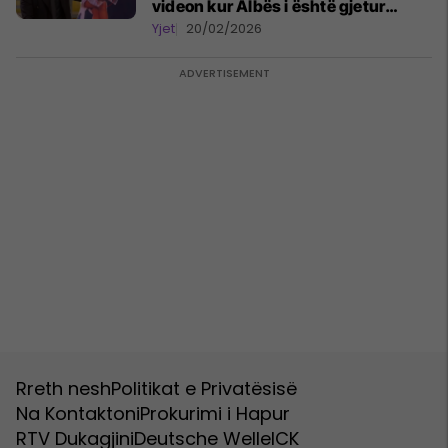
videon kur Albës i është gjetur
telefoni në shtëpi
Yjet
20/02/2026
Rreth nesh
Politikat e Privatësisë
Na Kontaktoni
Prokurimi i Hapur
RTV Dukagjini
Deutsche Welle
ICK