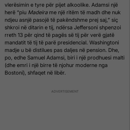
vlerësimin e tyre për pijet alkoolike. Adamsi një
herë “piu
Madeira
me një ritëm të madh dhe nuk
ndjeu asnjë pasojë të pakëndshme prej saj,” siç
shkroi në ditarin e tij, ndërsa Jeffersoni shpenzoi
rreth 13 për qind të pagës së tij për verë gjatë
mandatit të tij të parë presidencial. Washingtoni
madje u bë distilues pas daljes në pension. Dhe,
po, edhe Samuel Adamsi, biri i një prodhuesi malti
(dhe emri i një birre të njohur moderne nga
Bostoni), shfaqet në libër.