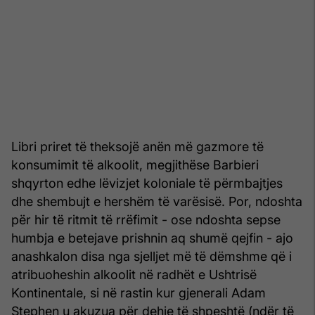
Libri priret të theksojë anën më gazmore të
konsumimit të alkoolit, megjithëse Barbieri
shqyrton edhe lëvizjet koloniale të përmbajtjes
dhe shembujt e hershëm të varësisë. Por, ndoshta
për hir të ritmit të rrëfimit - ose ndoshta sepse
humbja e betejave prishnin aq shumë qejfin - ajo
anashkalon disa nga sjelljet më të dëmshme që i
atribuoheshin alkoolit në radhët e Ushtrisë
Kontinentale, si në rastin kur gjenerali Adam
Stephen u akuzua për dehje të shpeshtë (ndër të