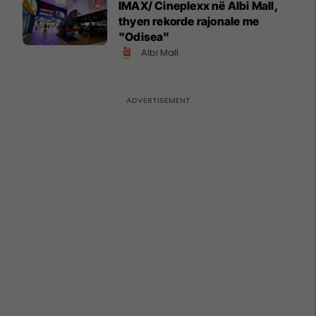
IMAX/ Cineplexx në Albi Mall,
thyen rekorde rajonale me
"Odisea"
Albi Mall