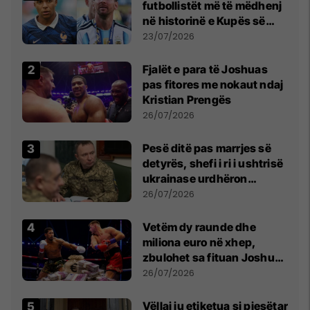
futbollistët më të mëdhenj
në historinë e Kupës së
Botës, Messi mbetet i dyti
23/07/2026
Fjalët e para të Joshuas
pas fitores me nokaut ndaj
Kristian Prengës
26/07/2026
Pesë ditë pas marrjes së
detyrës, shefi i ri i ushtrisë
ukrainase urdhëron
kontroll të madh
26/07/2026
Vetëm dy raunde dhe
miliona euro në xhep,
zbulohet sa fituan Joshua
e Prenga
26/07/2026
Vëllai iu etiketua si pjesëtar