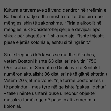
Kultura e tavernave zë vend qendror në rrëfimin e
Barbierit; madje edhe mushti i fortë dhe birra për
mëngjes ishin të zakonshme. “Pirja e alkoolit në
mëngjes nuk konsiderohej sjellje e devijuar apo
shkak për shqetësim,” shkruan ajo. “Ishte thjesht
pjesë e jetës koloniale, ashtu si të ngrënit.”
Si një tregues i kërkesës së madhe të kohës,
vetëm Bostoni kishte 63 distileri në vitin 1750.
(Për krahasim, Shoqata e Distilerive të Kentakit
numëron aktualisht 86 distileri në të gjithë shtetin.)
Vetëm 20 vjet më vonë, “një turmë bostonezësh
të pabindur - mes tyre një që ishte ‘paksa i dehur’
- tallën nëntë ushtarë duke u hedhur objekte”;
masakra famëkeqe që pasoi nxiti zemërimin
kolonial.