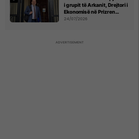
i grupit të Arkanit, Drejtori i
Ekonomisë në Prizren
mohon pretendimet
24/07/2026