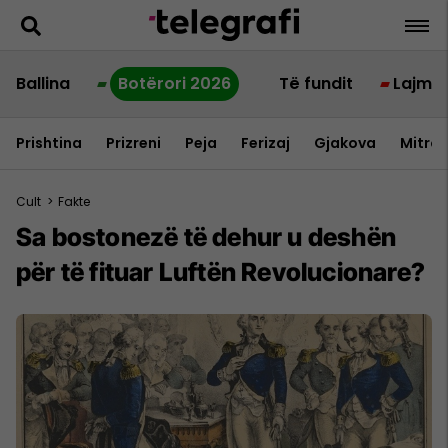
Ballina
Botërori 2026
Të fundit
Lajme
Prishtina
Prizreni
Peja
Ferizaj
Gjakova
Mitrov
Cult
>
Fakte
Sa bostonezë të dehur u deshën
për të fituar Luftën Revolucionare?