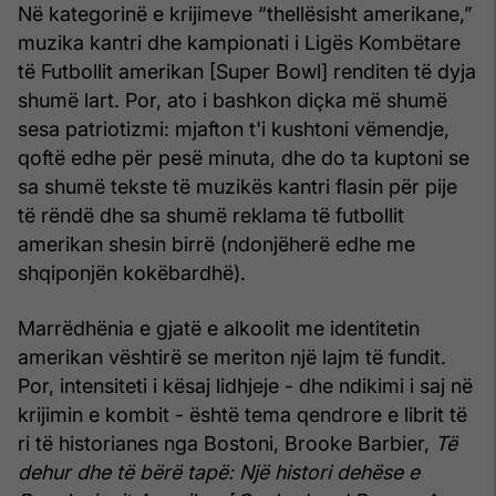
Në kategorinë e krijimeve “thellësisht amerikane,”
muzika kantri dhe kampionati i Ligës Kombëtare
të Futbollit amerikan [Super Bowl] renditen të dyja
shumë lart. Por, ato i bashkon diçka më shumë
sesa patriotizmi: mjafton t'i kushtoni vëmendje,
qoftë edhe për pesë minuta, dhe do ta kuptoni se
sa shumë tekste të muzikës kantri flasin për pije
të rëndë dhe sa shumë reklama të futbollit
amerikan shesin birrë (ndonjëherë edhe me
shqiponjën kokëbardhë).
Marrëdhënia e gjatë e alkoolit me identitetin
amerikan vështirë se meriton një lajm të fundit.
Por, intensiteti i kësaj lidhjeje - dhe ndikimi i saj në
krijimin e kombit - është tema qendrore e librit të
ri të historianes nga Bostoni, Brooke Barbier,
Të
dehur dhe të bërë tapë: Një histori dehëse e