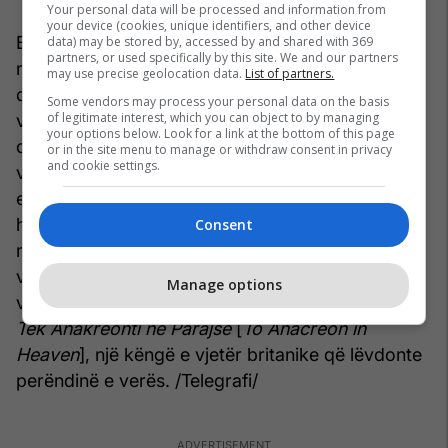
Your personal data will be processed and information from
your device (cookies, unique identifiers, and other device
Edhe pse udhëzimet mjekësore dhe praktikat
data) may be stored by, accessed by and shared with 369
partners, or used specifically by this site. We and our partners
moderne të përmbajtjes kanë ngadalësuar shitjen
may use precise geolocation data.
List of partners.
dhe konsumimin e alkoolit në ditët e sotme,
Some vendors may process your personal data on the basis
of legitimate interest, which you can object to by managing
vëzhgimet e Barbierit mbi ndikimin e alkoolit
your options below. Look for a link at the bottom of this page
ofrojnë një dozë të vetëdijesimit kombëtar,
or in the site menu to manage or withdraw consent in privacy
and cookie settings.
veçanërisht ndërsa Amerika shënon 250-vjetorin
e saj. Dhe, dëgjoni me kujdes: sa herë që luhet
himni amerikan [
The Star-Spangled Banner
],
Consent
mund të dëgjohen jehonat e ADN-së alkoolike të
vendit. Kjo sepse Francis Scott Key i përshtati
Manage options
vargjet e tij të vitit 1814 me një melodi të quajtur
Tek Anakreonti në Parajsë
[
To Anacreon in
Heaven
], një këngë e vjetër britanike që lëvdonte
perëndinë e verës. /Telegrafi/