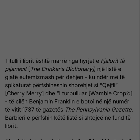
Titulli i librit është marrë nga hyrjet e
Fjalorit të
pijanecit
[
The Drinker’s Dictionary]
, një listë e
gjatë eufemizmash për dehjen - ku ndër më të
spikaturat përfshiheshin shprehjet si “Qejfli”
[Cherry Merry] dhe “I turbulluar [Wamble Crop’d]
- të cilën Benjamin Franklin e botoi në një numër
të vitit 1737 të gazetës
The Pennsylvania Gazette
.
Barbieri e përfshin këtë listë si shtojcë në fund të
librit.