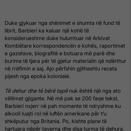
Duke gjykuar nga shënimet e shumta në fund të
librit, Barbieri ka kaluar një kohë të
konsiderueshme duke hulumtuar në Arkivat
Kombëtare korrespondencën e kohës, raportimet
e gazetave, biografitë e botuara më parë dhe
burime të tjera për të gjetur materialin që ndërthur
në rrëfimin e saj. Ajo përfshin gjithashtu receta
pijesh nga epoka koloniale.
Të dehur dhe të bërë tapë
nuk është një nga ato
vëllimet gjigante. Në më pak se 200 faqe tekst,
Barbieri nxjerr në pah momente të ndryshme ku
alkooli luajti rol në luftën amerikane për t’u
shkëputur nga Britania. Po, kishte plane të
hartuara nëpër taverna dhe disa turma të dehura.