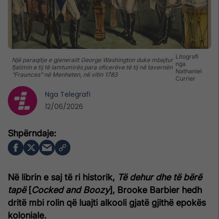
Litografi
Një paraqitje e gjeneralit George Washington duke mbajtur
nga
fjalimin e tij të lamtumirës para oficerëve të tij në tavernën
Nathaniel
“Fraunces” në Menheten, në vitin 1783
Currier
Nga
Telegrafi
12/06/2026
Në librin e saj të ri historik,
Të dehur dhe të bërë
tapë
[
Cocked and Boozy
]
, Brooke Barbier hedh
dritë mbi rolin që luajti alkooli gjatë gjithë epokës
koloniale.