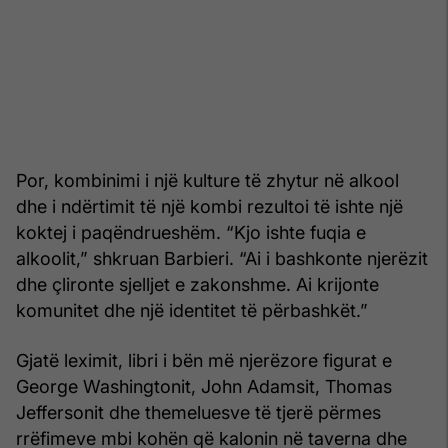
Por, kombinimi i një kulture të zhytur në alkool
dhe i ndërtimit të një kombi rezultoi të ishte një
koktej i paqëndrueshëm. “Kjo ishte fuqia e
alkoolit,” shkruan Barbieri. “Ai i bashkonte njerëzit
dhe çlironte sjelljet e zakonshme. Ai krijonte
komunitet dhe një identitet të përbashkët.”
Gjatë leximit, libri i bën më njerëzore figurat e
George Washingtonit, John Adamsit, Thomas
Jeffersonit dhe themeluesve të tjerë përmes
rrëfimeve mbi kohën që kalonin në taverna dhe