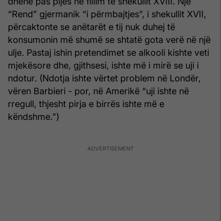
dhënë pas pijes në fillim të shekullit XVIII. Një
“Rend” gjermanik “i përmbajtjes”, i shekullit XVII,
përcaktonte se anëtarët e tij nuk duhej të
konsumonin më shumë se shtatë gota verë në një
ulje. Pastaj ishin pretendimet se alkooli kishte veti
mjekësore dhe, gjithsesi, ishte më i mirë se uji i
ndotur. (Ndotja ishte vërtet problem në Londër,
vëren Barbieri - por, në Amerikë “uji ishte në
rregull, thjesht pirja e birrës ishte më e
këndshme.”)