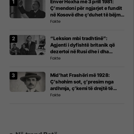
Enver Hoxha më 3 prill 1981:
Ç’mendoni për ngjarjet e fundit
në Kosovë dhe ç’duhet të bëjmë
ne?
Fakte
“Leksion mbi tradhtinë”:
Agjenti i dyfishtë britanik që
dezertoi në Rusi dhe i dha
mësim armikut
Fakte
Mid'hat Frashëri më 1928:
Ç’shohim sot, ç’presim nga
ardhmja, ç’kemi të drejtë të
kërkojmë buron nga Lidhja e
Fakte
Prizrenit