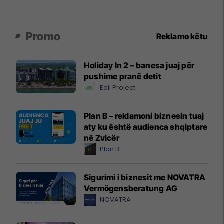
Promo
Reklamo këtu
Holiday In 2 – banesa juaj për
pushime pranë detit
Edil Project
Plan B – reklamoni biznesin tuaj
aty ku është audienca shqiptare
në Zvicër
Plan B
Sigurimi i biznesit me NOVATRA
Vermögensberatung AG
NOVATRA