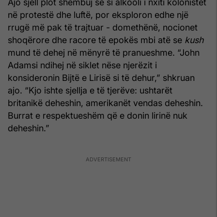
Ajo sjell plot shembuj se si alkooli i nxiti kolonistët
në protestë dhe luftë, por eksploron edhe një
rrugë më pak të trajtuar - domethënë, nocionet
shoqërore dhe racore të epokës mbi atë se
kush
mund të dehej në mënyrë të pranueshme. “John
Adamsi ndihej në siklet nëse njerëzit i
konsideronin Bijtë e Lirisë si të dehur,” shkruan
ajo. “Kjo ishte sjellja e të tjerëve: ushtarët
britanikë deheshin, amerikanët vendas deheshin.
Burrat e respektueshëm që e donin lirinë nuk
deheshin.”