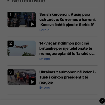
Në trend Botë
Sërish kërcënon, Vuçiq para
ushtarëve: Kurrë mos e harroni,
'Kosova është pjesë e Serbisë'
Serbia
14-vjeçari ndihmon policinë
britanike për një telefonatë të
rreme, aeroplanët luftarakë u
ngritën në ajër për të
Evropa
interceptuar fluturaken e Qatar
Airways që po shkonte drejt
Ukrainasit sulmohen në Poloni -
Mançesterit
Tusk i kërkon presidentit të
reagojë
Evropa
×