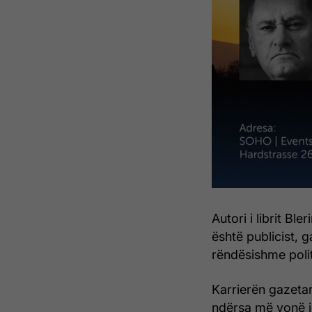
Autori i librit Bl
është publicist, 
rëndësishme poli
Karrierën gazetar
ndërsa më vonë i