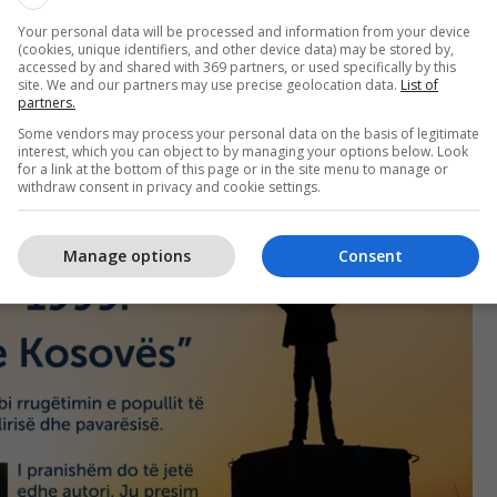
të në libër zë edhe drama e dëbimit të rreth një
Your personal data will be processed and information from your device
e të Kosovës nga vatrat e tyre, si dhe kthimi i
(cookies, unique identifiers, and other device data) may be stored by,
ërfundimit të luftës. Përmes kësaj vepre, lexuesi
accessed by and shared with 369 partners, or used specifically by this
site. We and our partners may use precise geolocation data.
List of
et në frontet e luftës, në politikën shqiptare dhe në
partners.
rkombëtare.
Some vendors may process your personal data on the basis of legitimate
interest, which you can object to by managing your options below. Look
for a link at the bottom of this page or in the site menu to manage or
withdraw consent in privacy and cookie settings.
Manage options
Consent