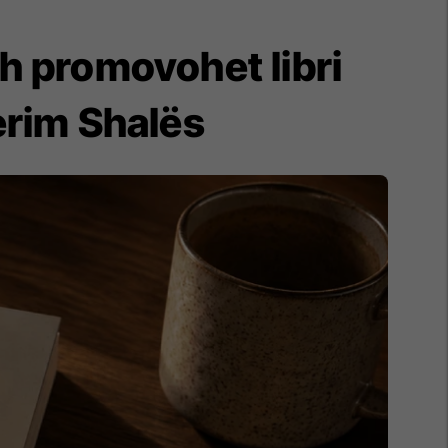
ch promovohet libri
erim Shalës