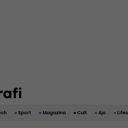
ech
Sport
Magazina
Cult
Ajo
Life