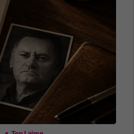
Top Lajme