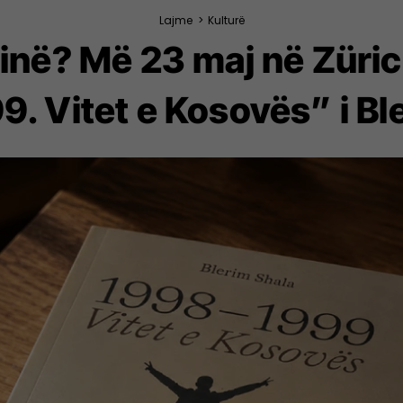
Lajme
>
Kulturë
lirinë? Më 23 maj në Züri
. Vitet e Kosovës” i Bl