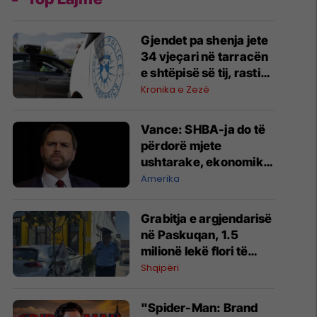
Gjendet pa shenja jete
34 vjeçari në tarracën
e shtëpisë së tij, rasti
po hetohet
Kronika e Zezë
Vance: SHBA-ja do të
përdorë mjete
ushtarake, ekonomike
dhe diplomatike për t'i
Amerika
dhënë fund luftës në
Iran
Grabitja e argjendarisë
në Paskuqan, 1.5
milionë lekë flori të
vjedhura - një nga
Shqipëri
autorët dyshohet se
ishte paraqitur më parë
"Spider-Man: Brand
si klient