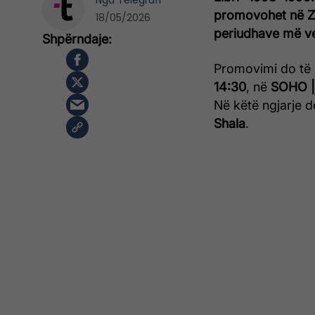
Nga
Telegrafi
promovohet në Zür
18/05/2026
periudhave më ve
Promovimi do të
14:30
, në
SOHO | 
Në këtë ngjarje do
Shala
.