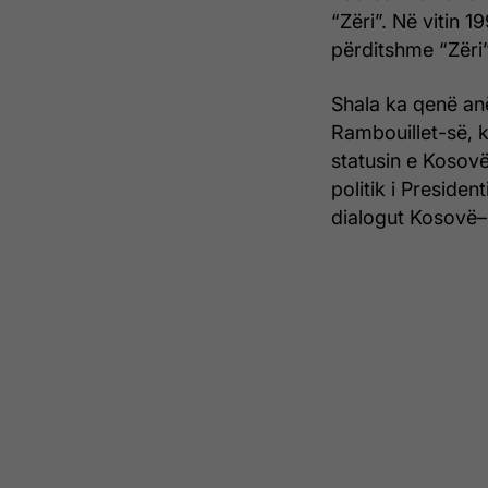
“Zëri”. Në vitin 1
përditshme “Zëri”
Shala ka qenë an
Rambouillet-së, k
statusin e Kosovë
politik i Preside
dialogut Kosovë–