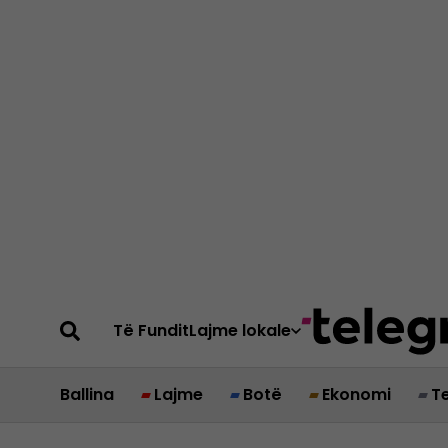
Të Fundit
Lajme lokale
Ballina
Lajme
Botë
Ekonomi
T