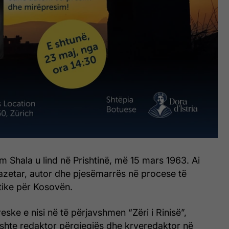
erim Shala u lind në Prishtinë, më 15 mars 1963. Ai
gazetar, autor dhe pjesëmarrës në procese të
tike për Kosovën.
eske e nisi në të përjavshmen “Zëri i Rinisë”,
shte redaktor përgjegjës dhe kryeredaktor në