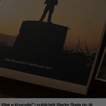
Vitet e Kosovës” i publicistit Blerim Shala do të