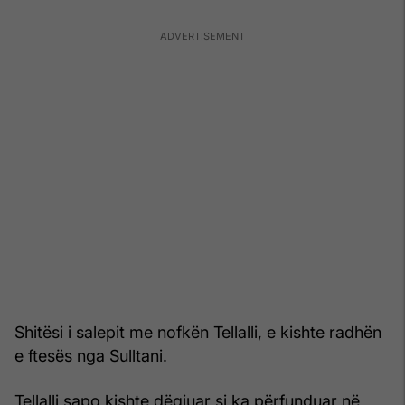
Shitësi i salepit me nofkën Tellalli, e kishte radhën
e ftesës nga Sulltani.
Tellalli sapo kishte dëgjuar si ka përfunduar në