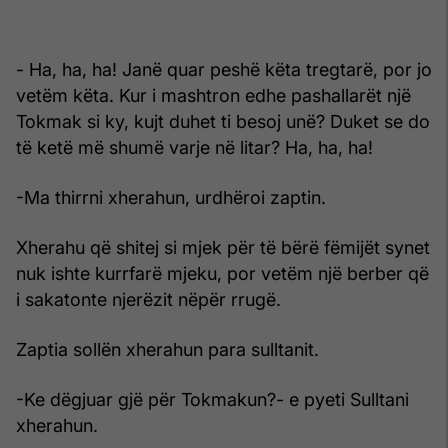
- Ha, ha, ha! Janë quar peshë këta tregtarë, por jo
vetëm këta. Kur i mashtron edhe pashallarët një
Tokmak si ky, kujt duhet ti besoj unë? Duket se do
të ketë më shumë varje në litar? Ha, ha, ha!
-Ma thirrni xherahun, urdhëroi zaptin.
Xherahu që shitej si mjek për të bërë fëmijët synet
nuk ishte kurrfarë mjeku, por vetëm një berber që
i sakatonte njerëzit nëpër rrugë.
Zaptia sollën xherahun para sulltanit.
-Ke dëgjuar gjë për Tokmakun?- e pyeti Sulltani
xherahun.