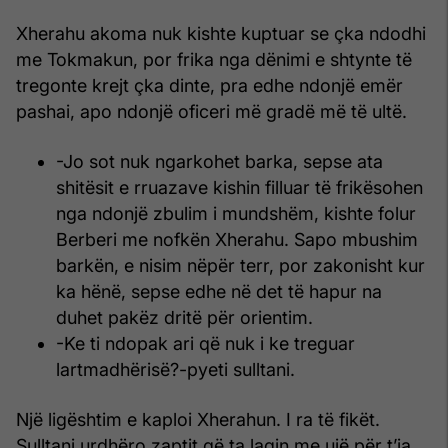
Xherahu akoma nuk kishte kuptuar se çka ndodhi
me Tokmakun, por frika nga dënimi e shtynte të
tregonte krejt çka dinte, pra edhe ndonjë emër
pashai, apo ndonjë oficeri më gradë më të ultë.
-Jo sot nuk ngarkohet barka, sepse ata
shitësit e rruazave kishin filluar të frikësohen
nga ndonjë zbulim i mundshëm, kishte folur
Berberi me nofkën Xherahu. Sapo mbushim
barkën, e nisim nëpër terr, por zakonisht kur
ka hënë, sepse edhe në det të hapur na
duhet pakëz dritë për orientim.
-Ke ti ndopak ari që nuk i ke treguar
lartmadhërisë?-pyeti sulltani.
Një ligështim e kaploi Xherahun. I ra të fikët.
Sulltani urdhëro zaptit që ta lagin me ujë për t’ia