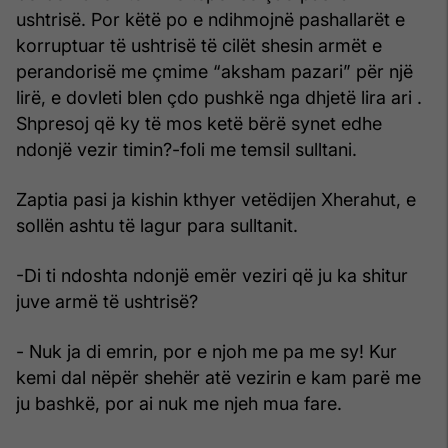
ushtrisë. Por këtë po e ndihmojnë pashallarët e
korruptuar të ushtrisë të cilët shesin armët e
perandorisë me çmime “aksham pazari” për një
lirë, e dovleti blen çdo pushkë nga dhjetë lira ari .
Shpresoj që ky të mos ketë bërë synet edhe
ndonjë vezir timin?-foli me temsil sulltani.
Zaptia pasi ja kishin kthyer vetëdijen Xherahut, e
sollën ashtu të lagur para sulltanit.
-Di ti ndoshta ndonjë emër veziri që ju ka shitur
juve armë të ushtrisë?
- Nuk ja di emrin, por e njoh me pa me sy! Kur
kemi dal nëpër shehër atë vezirin e kam parë me
ju bashkë, por ai nuk me njeh mua fare.