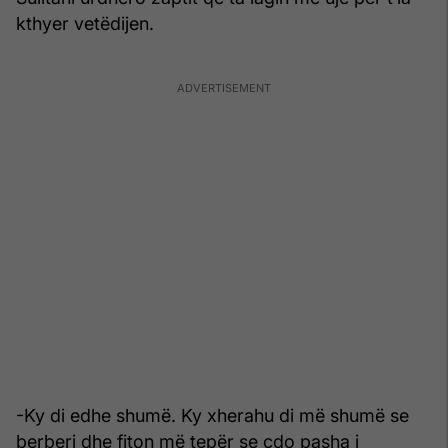
kthyer vetëdijen.
-Ky di edhe shumë. Ky xherahu di më shumë se
berberi dhe fiton më tepër se çdo pasha i