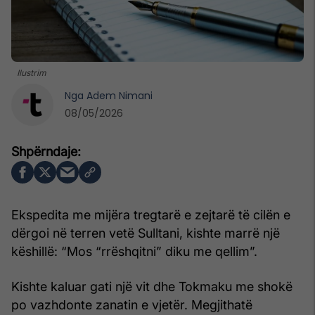
Ilustrim
Nga
Adem Nimani
08/05/2026
Ekspedita me mijëra tregtarë e zejtarë të cilën e
dërgoi në terren vetë Sulltani, kishte marrë një
këshillë: “Mos “rrëshqitni” diku me qellim”.
Kishte kaluar gati një vit dhe Tokmaku me shokë
po vazhdonte zanatin e vjetër. Megjithatë