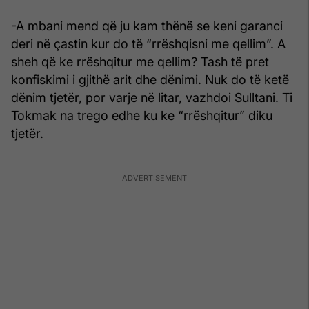
-A mbani mend që ju kam thënë se keni garanci
deri në çastin kur do të “rrëshqisni me qellim”. A
sheh që ke rrëshqitur me qellim? Tash të pret
konfiskimi i gjithë arit dhe dënimi. Nuk do të ketë
dënim tjetër, por varje në litar, vazhdoi Sulltani. Ti
Tokmak na trego edhe ku ke “rrëshqitur” diku
tjetër.