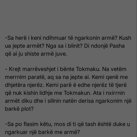
-Sa herë i keni ndihmuar të ngarkonin armë? Kush
ua jepte armët? Nga sa i blinit? Di ndonjë Pasha
që ai ju shiste armë juve.
- Krejt marrëveshjet i bënte Tokmaku. Na vetëm
merrnim paratë, aq sa na jepte ai. Kemi qenë me
dhjetëra njerëz. Kemi parë ë edhe njerëz të tjerë
që nuk kishin lidhje me Tokmakun. Ata i nxirrnin
armët diku dhe i sillnin natën derisa ngarkonim një
barkë plot?
-Sa po flasim këtu, mos di ti që tash është duke u
ngarkuar një barkë me armë?