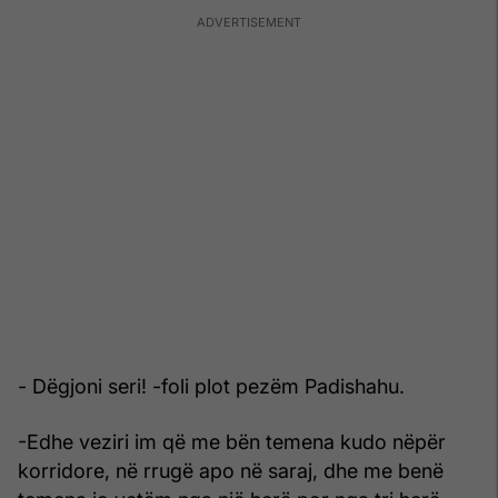
- Dëgjoni seri! -foli plot pezëm Padishahu.
-Edhe veziri im që me bën temena kudo nëpër
korridore, në rrugë apo në saraj, dhe me benë