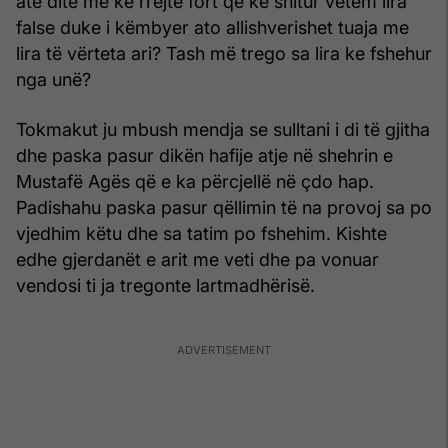
atë ditë me ke rrejtë fort që ke shitur vetëm lira
false duke i këmbyer ato allishverishet tuaja me
lira të vërteta ari? Tash më trego sa lira ke fshehur
nga unë?
Tokmakut ju mbush mendja se sulltani i di të gjitha
dhe paska pasur dikën hafije atje në shehrin e
Mustafë Agës që e ka përcjellë në çdo hap.
Padishahu paska pasur qëllimin të na provoj sa po
vjedhim këtu dhe sa tatim po fshehim. Kishte
edhe gjerdanët e arit me veti dhe pa vonuar
vendosi ti ja tregonte lartmadhërisë.