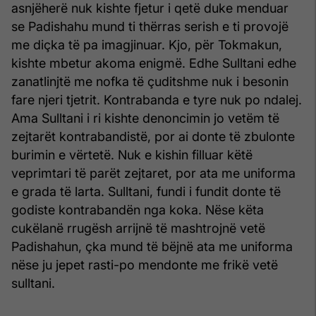
asnjëherë nuk kishte fjetur i qetë duke menduar
se Padishahu mund ti thërras serish e ti provojë
me diçka të pa imagjinuar. Kjo, për Tokmakun,
kishte mbetur akoma enigmë. Edhe Sulltani edhe
zanatlinjtë me nofka të çuditshme nuk i besonin
fare njeri tjetrit. Kontrabanda e tyre nuk po ndalej.
Ama Sulltani i ri kishte denoncimin jo vetëm të
zejtarët kontrabandistë, por ai donte të zbulonte
burimin e vërtetë. Nuk e kishin filluar këtë
veprimtari të parët zejtaret, por ata me uniforma
e grada të larta. Sulltani, fundi i fundit donte të
godiste kontrabandën nga koka. Nëse këta
cukëlanë rrugësh arrijnë të mashtrojnë vetë
Padishahun, çka mund të bëjnë ata me uniforma
nëse ju jepet rasti-po mendonte me frikë vetë
sulltani.