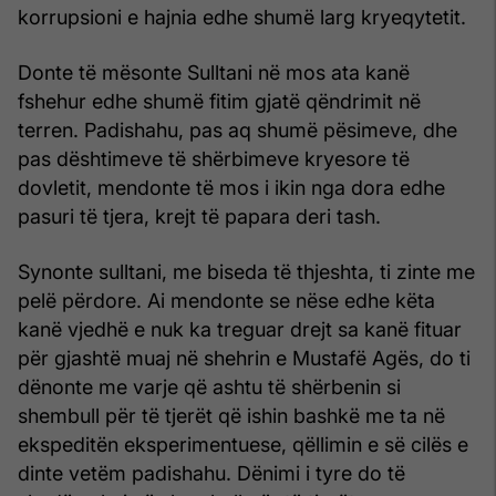
korrupsioni e hajnia edhe shumë larg kryeqytetit.
Donte të mësonte Sulltani në mos ata kanë
fshehur edhe shumë fitim gjatë qëndrimit në
terren. Padishahu, pas aq shumë pësimeve, dhe
pas dështimeve të shërbimeve kryesore të
dovletit, mendonte të mos i ikin nga dora edhe
pasuri të tjera, krejt të papara deri tash.
Synonte sulltani, me biseda të thjeshta, ti zinte me
pelë përdore. Ai mendonte se nëse edhe këta
kanë vjedhë e nuk ka treguar drejt sa kanë fituar
për gjashtë muaj në shehrin e Mustafë Agës, do ti
dënonte me varje që ashtu të shërbenin si
shembull për të tjerët që ishin bashkë me ta në
ekspeditën eksperimentuese, qëllimin e së cilës e
dinte vetëm padishahu. Dënimi i tyre do të