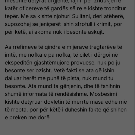
mësonte detyrat urgjente, lajmi për zhdukjen e
katër oficereve të gardës së re e kishte tronditur
tepër. Me sa kishte njohuri Sulltani, deri atëherë,
supozohej se jeniçerët ishin strofull i krimit, por
për këtë, ai akoma nuk i besonte askujt.
As rrëfimeve të qindra e mijërave tregtarëve të
imtë, me nofka e pa nofka, të cilët i dërgoi në
ekspeditën gjashtëmujore provuese, nuk po ju
besonte seriozisht. Vetë fakti se ata që ishin
dalluar herët me punë të pista, nuk mund tu
besonte. Ata mund ta gënjenin, dhe të fshihnin
shumë informata të rëndësishme. Mosbesimi
kishte detyruar dovletin të merrte masa edhe më
të rrepta, por për këtë i duheshin fakte që shihen
e preken me dorë.