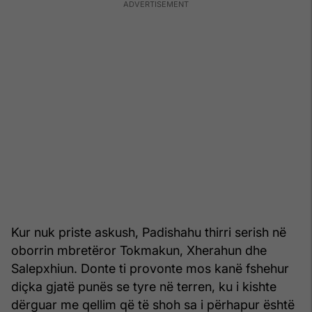
Kur nuk priste askush, Padishahu thirri serish në
oborrin mbretëror Tokmakun, Xherahun dhe
Salepxhiun. Donte ti provonte mos kanë fshehur
diçka gjatë punës se tyre në terren, ku i kishte
dërguar me qellim që të shoh sa i përhapur është