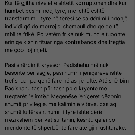
Kur të gjitha nivelet e shtetit korruptohen dhe kur
humbet besimi ndaj tyre, më lehtë është
transformimi i tyre në tërësi se sa dënimi i ndonjë
individi që do merrej si shembull dhe që do të
mbillte frikë. Po vetëm frika nuk mund e tubonte
arin që kishin fituar nga kontrabanda dhe tregtia
me çdo lloj mjeti.
Pasi shërbimit kryesor, Padishahu më nuk i
besonte për asgjë, pasi numri i jeniçerëve ishte
trefishuar pa qenë fare në asnjë luftë. Atë shërbim
Padishahu tash për tash po e kryente me
tregtarët “e imtë.” Meqenëse jeniçerët gëzonin
shumë privilegje, me kalimin e viteve, pas aq
shumë luftërash, numri i tyre ishte bërë i
rrezikshëm për vet sulltanin, kështu qe ai po
mendonte të shpërbënte fare atë gjini ushtarake.