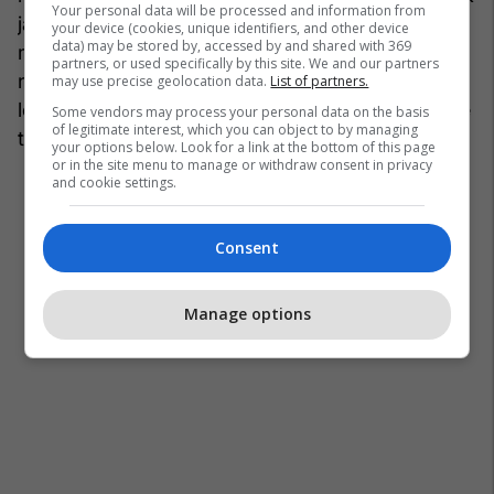
Your personal data will be processed and information from
ja ka dalë të mashtrojë një perandori. Ka
your device (cookies, unique identifiers, and other device
data) may be stored by, accessed by and shared with 369
mashtruar ai edhe pashallarë e oficer, çaush e
partners, or used specifically by this site. We and our partners
nizam, pa dallim. Ai ka mashtruar edhe njerëz të
may use precise geolocation data.
List of partners.
leckosur, pa pikë rahmeti, fliste vet me veti me zë
Some vendors may process your personal data on the basis
of legitimate interest, which you can object to by managing
të lartë Sulltani.
your options below. Look for a link at the bottom of this page
or in the site menu to manage or withdraw consent in privacy
and cookie settings.
Consent
Manage options