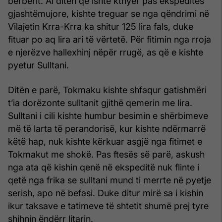
berberit. Ai ditën që ishte kthyer pas ekspeditës
gjashtëmujore, kishte treguar se nga qëndrimi në
Vilajetin Krra-Krra ka shitur 125 lira fals, duke
fituar po aq lira ari të vërtetë. Për fitimin nga rroja
e njerëzve hallexhinj nëpër rrugë, as që e kishte
pyetur Sulltani.
Ditën e parë, Tokmaku kishte shfaqur gatishmëri
t’ia dorëzonte sulltanit gjithë qemerin me lira.
Sulltani i cili kishte humbur besimin e shërbimeve
më të larta të perandorisë, kur kishte ndërmarrë
këtë hap, nuk kishte kërkuar asgjë nga fitimet e
Tokmakut me shokë. Pas ftesës së parë, askush
nga ata që kishin qenë në ekspeditë nuk flinte i
qetë nga frika se sulltani mund ti merrte në pyetje
serish, apo në befasi. Duke ditur mirë sa i kishin
ikur taksave e tatimeve të shtetit shumë prej tyre
shihnin ëndërr litarin.