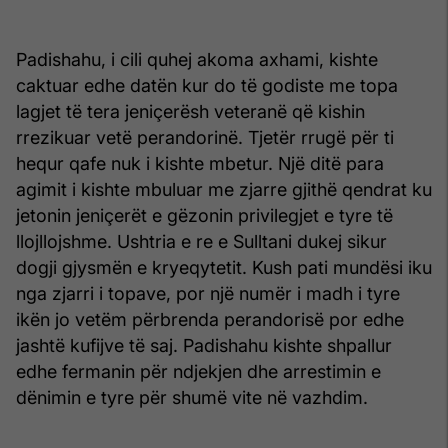
Padishahu, i cili quhej akoma axhami, kishte
caktuar edhe datën kur do të godiste me topa
lagjet të tera jeniçerësh veteranë që kishin
rrezikuar vetë perandorinë. Tjetër rrugë për ti
hequr qafe nuk i kishte mbetur. Një ditë para
agimit i kishte mbuluar me zjarre gjithë qendrat ku
jetonin jeniçerët e gëzonin privilegjet e tyre të
llojllojshme. Ushtria e re e Sulltani dukej sikur
dogji gjysmën e kryeqytetit. Kush pati mundësi iku
nga zjarri i topave, por një numër i madh i tyre
ikën jo vetëm përbrenda perandorisë por edhe
jashtë kufijve të saj. Padishahu kishte shpallur
edhe fermanin për ndjekjen dhe arrestimin e
dënimin e tyre për shumë vite në vazhdim.