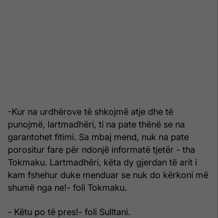
-Kur na urdhërove të shkojmë atje dhe të
punojmë, lartmadhëri, ti na pate thënë se na
garantohet fitimi. Sa mbaj mend, nuk na pate
porositur fare për ndonjë informatë tjetër - tha
Tokmaku. Lartmadhëri, këta dy gjerdan të arit i
kam fshehur duke menduar se nuk do kërkoni më
shumë nga ne!- foli Tokmaku.
- Këtu po të pres!- foli Sulltani.