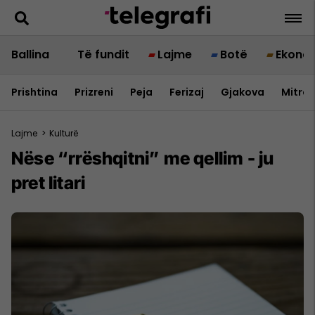
Ballina
Të fundit
Lajme
Botë
Ekono
Prishtina
Prizreni
Peja
Ferizaj
Gjakova
Mitrov
Lajme
>
Kulturë
Nëse “rrëshqitni” me qellim - ju
pret litari