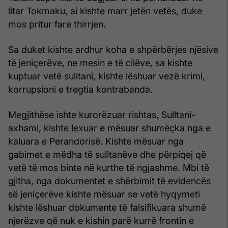
litar Tokmaku, ai kishte marr jetën vetës, duke
mos pritur fare thirrjen.
Sa duket kishte ardhur koha e shpërbërjes njësive
të jeniçerëve, ne mesin e të cilëve, sa kishte
kuptuar vetë sulltani, kishte lëshuar vezë krimi,
korrupsioni e tregtia kontrabanda.
Megjithëse ishte kurorëzuar rishtas, Sulltani-
axhami, kishte lexuar e mësuar shumëçka nga e
kaluara e Perandorisë. Kishte mësuar nga
gabimet e mëdha të sulltanëve dhe përpiqej që
vetë të mos binte në kurthe të ngjashme. Mbi të
gjitha, nga dokumentet e shërbimit të evidencës
së jeniçerëve kishte mësuar se vetë hyqymeti
kishte lëshuar dokumente të falsifikuara shumë
njerëzve që nuk e kishin parë kurrë frontin e