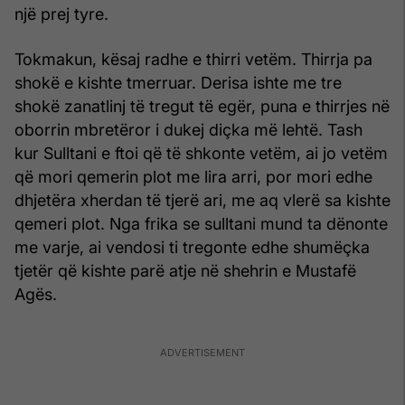
një prej tyre.
Tokmakun, kësaj radhe e thirri vetëm. Thirrja pa
shokë e kishte tmerruar. Derisa ishte me tre
shokë zanatlinj të tregut të egër, puna e thirrjes në
oborrin mbretëror i dukej diçka më lehtë. Tash
kur Sulltani e ftoi që të shkonte vetëm, ai jo vetëm
që mori qemerin plot me lira arri, por mori edhe
dhjetëra xherdan të tjerë ari, me aq vlerë sa kishte
qemeri plot. Nga frika se sulltani mund ta dënonte
me varje, ai vendosi ti tregonte edhe shumëçka
tjetër që kishte parë atje në shehrin e Mustafë
Agës.