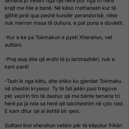
temena jo vetëm nga një herë por nga tri herë
krejt me hile e benë. Në këso rrethanash kur të
gjithë janë qua peshë kundër perandorisë, nëse
nuk merren masa të duhura, e pat puna e dovletit.
-Kur e ke pa Tokmakun e pyeti Xherahun, vet
sulltani.
-Prej asaj dite që erdhi të ju lartmadhëri, nuk e
kam parë!
-Tash ik nga këtu, dhe shiko ku gjendet Tokmaku
në sheshin kryesor. Ty të fali jetën pasi tregove
për vezirin tim të dashur që me bënte temena tri
herë pa ja nda sa herë që takoheshim në çdo rast.
E kam ditur që ai është bir qeni.
Sulltani liroi xherahun vetëm për të këputur frikën