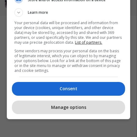
mbi dialogun, sigurinë dhe
09/04/2026
UNMIK-un
Learn more
Your personal data will be processed and information from
your device (cookies, unique identifiers, and other device
data) may be stored by, accessed by and shared with 369
partners, or used specifically by this site. We and our partners
may use precise geolocation data.
List of partners.
Some vendors may process your personal data on the basis
of legitimate interest, which you can object to by managing
your options below. Look for a link at the bottom of this page
or in the site menu to manage or withdraw consent in privacy
and cookie settings.
Consent
Manage options