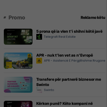
Promo
Reklamo këtu
5 prona që ia vlen t’i shihni këtë javë
Telegrafi Real Estate
APR - nuk t’len vet as n’Evropë
APR - Asistencë E Përgjithshme Rrugore
Transfere për partnerë biznesor me
Swinto
Swinto
Kërkon punë? Këto kompani në