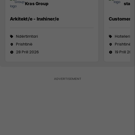
Kras Group
staff
Arkitekt/e - Inxhiner/e
Customer S
Ndërtimtari
Hoteleri 
Prishtinë
Prishtinë
28 Prill 2026
19 Prill 202