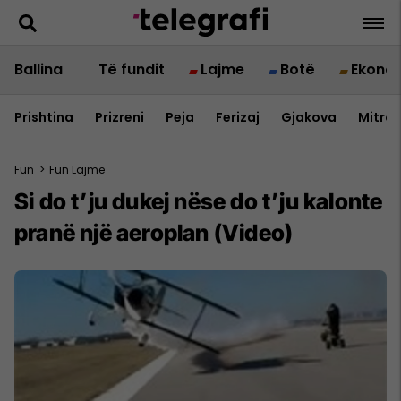
Ballina
Të fundit
Lajme
Botë
Ekono
Prishtina
Prizreni
Peja
Ferizaj
Gjakova
Mitrov
Fun
>
Fun Lajme
Si do t’ju dukej nëse do t’ju kalonte
pranë një aeroplan (Video)