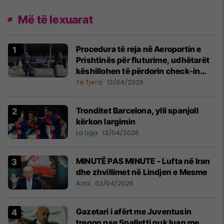
Më të lexuarat
Procedura të reja në Aeroportin e
Prishtinës për fluturime, udhëtarët
këshillohen të përdorin check-in
online
Të Tjera
13/04/2026
Tronditet Barcelona, ylli spanjoll
kërkon largimin
La Liga
13/04/2026
MINUTË PAS MINUTE - Lufta në Iran
dhe zhvillimet në Lindjen e Mesme
Azia
02/04/2026
Gazetari i afërt me Juventusin
tregon pse Spalletti nuk luan me