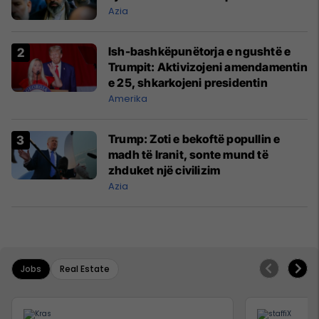
Azia
Ish-bashkëpunëtorja e ngushtë e
Trumpit: Aktivizojeni amendamentin
e 25, shkarkojeni presidentin
Amerika
Trump: Zoti e bekoftë popullin e
madh të Iranit, sonte mund të
zhduket një civilizim
Azia
Jobs
Real Estate