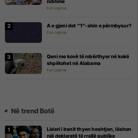
ndihmë
Fun Lajme
A e gjeni dot “1”-shin e përmbysur?
Fun Lajme
Qeni me kovë të mbërthyer në kokë
shpëtohet në Alabama
Fun Lajme
Në trend Botë
Lideri i Iranit thyen heshtjen, lëshon
një deklaratë të rrallë publike