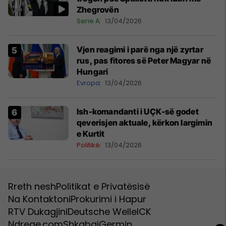
Zhegrovën
Serie A
13/04/2026
Vjen reagimi i parë nga një zyrtar
rus, pas fitores së Peter Magyar në
Hungari
Evropa
13/04/2026
Ish-komandanti i UÇK-së godet
qeverisjen aktuale, kërkon largimin
e Kurtit
Politikë
13/04/2026
Rreth nesh
Politikat e Privatësisë
Na Kontaktoni
Prokurimi i Hapur
RTV Dukagjini
Deutsche Welle
ICK
Ndreqe.com
Shkabaj
Germin