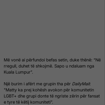
Më vonë ai përfundoi befas setin, duke thënë: “Në
rregull, duhet të shkojmë. Sapo u ndaluam nga
Kuala Lumpur”.
Një burim i afërt me grupin tha për
DailyMail
:
"Matty ka prej kohësh avokon për komunitetin
LGBT+ dhe grupi donte të ngriste zërin për fansat
e tyre të këtij komuniteti”.