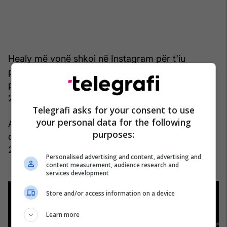
Healy më vonë shkoi në Instagram për t'iu
përgjigjur deklaratës, duke argumentuar: “Mirë,
pse nuk përpiqesh të mos ia dalësh me Ross për
20 vjet. Jo aq e lehtë sa duket”.
Telegrafi asks for your consent to use
your personal data for the following
Ai më pas ngacmoi një rikthim të afërt për të
purposes:
dielën, duke shkruar “Mirëmëngjes djema. Kthimi
23/7”.
Personalised advertising and content, advertising and
content measurement, audience research and
services development
Store and/or access information on a device
Learn more