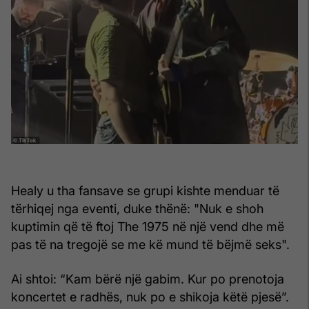
Healy u tha fansave se grupi kishte menduar të
tërhiqej nga eventi, duke thënë: "Nuk e shoh
kuptimin që të ftoj The 1975 në një vend dhe më
pas të na tregojë se me kë mund të bëjmë seks".
Ai shtoi: “Kam bërë një gabim. Kur po prenotoja
koncertet e radhës, nuk po e shikoja këtë pjesë”.