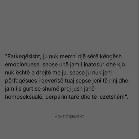
"Fatkeqësisht, ju nuk merrni një sërë këngësh
emocionuese, sepse unë jam i inatosur dhe kjo
nuk është e drejtë me ju, sepse ju nuk jeni
përfaqësues i qeverisë tuaj sepse jeni të rinj dhe
jam i sigurt se shumë prej jush janë
homoseksualë, përparimtarë dhe të lezetshëm".