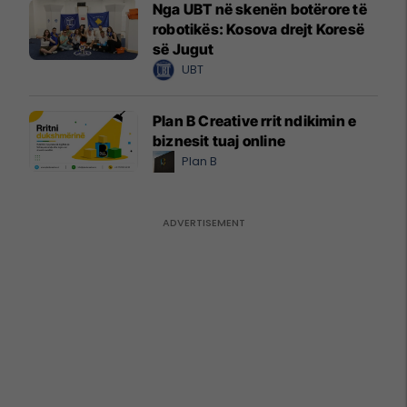
Nga UBT në skenën botërore të
robotikës: Kosova drejt Koresë
së Jugut
UBT
Plan B Creative rrit ndikimin e
biznesit tuaj online
Plan B