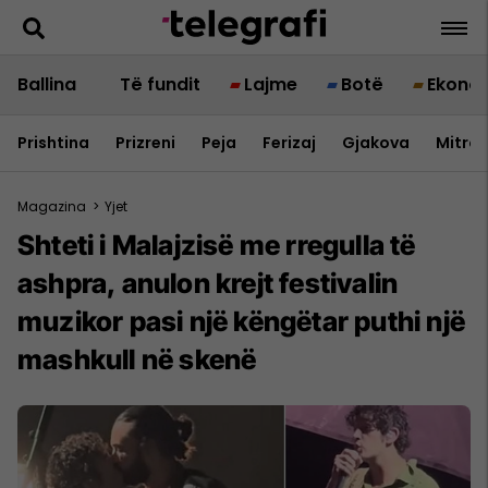
Ballina
Të fundit
Lajme
Botë
Ekono
Prishtina
Prizreni
Peja
Ferizaj
Gjakova
Mitrov
Magazina
>
Yjet
Shteti i Malajzisë me rregulla të
ashpra, anulon krejt festivalin
muzikor pasi një këngëtar puthi një
mashkull në skenë