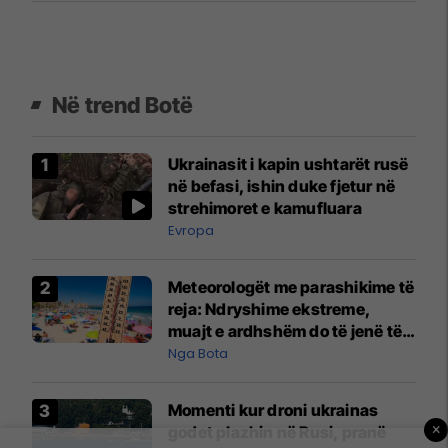
Në trend Botë
Ukrainasit i kapin ushtarët rusë
në befasi, ishin duke fjetur në
strehimoret e kamufluara
Evropa
Meteorologët me parashikime të
reja: Ndryshime ekstreme,
muajt e ardhshëm do të jenë të
pazakontë
Nga Bota
Momenti kur droni ukrainas
×
godet plazhin në Rusi, pranë