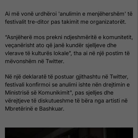
Ai më vonë urdhëroi 'anulimin e menjëhershëm' të
festivalit tre-ditor pas takimit me organizatorët.
“Asnjëherë mos prekni ndjeshmëritë e komunitetit,
veçanërisht ato që janë kundër sjelljeve dhe
vlerave të kulturës lokale”, tha ai në një postim të
mëvonshëm në Twitter.
Në një deklaratë të postuar gjithashtu në Twitter,
festivali konfirmoi se anulimi ishte nën drejtimin e
Ministrisë së Komunikimit", pas sjelljes dhe
vërejtjeve të diskutueshme të bëra nga artisti në
Mbretërinë e Bashkuar.