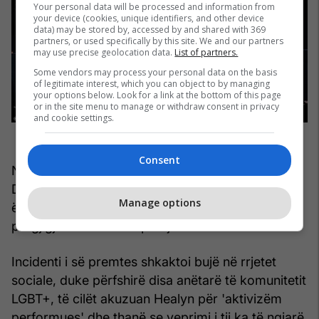
Your personal data will be processed and information from
your device (cookies, unique identifiers, and other device
data) may be stored by, accessed by and shared with 369
partners, or used specifically by this site. We and our partners
may use precise geolocation data.
List of partners.
Some vendors may process your personal data on the basis
of legitimate interest, which you can object to by managing
your options below. Look for a link at the bottom of this page
or in the site menu to manage or withdraw consent in privacy
and cookie settings.
Consent
Ndërkohë nëna e Mattyt, ylli i “Loose Women”,
Denise Welch, shkroi me krenari në Twitter: "Ai
Manage options
është djali im", së bashku me një emoji ylber në
përgjigje të videos së puthjes tashmë virale.
Incidenti i së premtes shkaktoi bujë në rrjetet
sociale, duke përfshirë disa anëtarë të komunitetit
LGBT+, të cilët akuzuan Healyn për 'aktivizëm
performues' dhe thanë se veprimi i tij ka të ngjarë