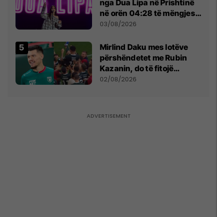
nga Dua Lipa në Prishtinë
në orën 04:28 të mëngjesit
- dhe bota digjitale serbe
03/08/2026
shpall gjendjen e luftës
Mirlind Daku mes lotëve
përshëndetet me Rubin
Kazanin, do të fitojë
miliona te Spartak Moska
02/08/2026