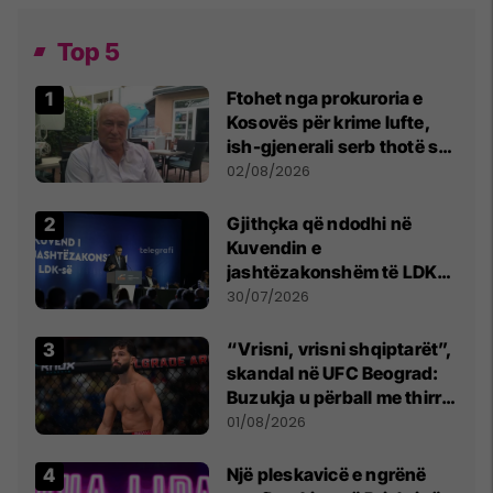
Top 5
Ftohet nga prokuroria e
Kosovës për krime lufte,
ish-gjenerali serb thotë se
dikush e tradhtoi në
02/08/2026
Beograd
Gjithçka që ndodhi në
Kuvendin e
jashtëzakonshëm të LDK-
së
30/07/2026
“Vrisni, vrisni shqiptarët”,
skandal në UFC Beograd:
Buzukja u përball me thirrje
anti-shqiptare nga
01/08/2026
tribunat
Një pleskavicë e ngrënë