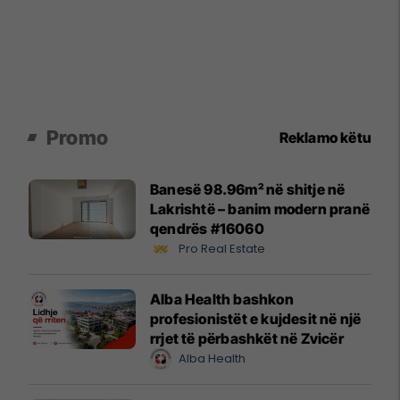
Promo
Reklamo këtu
Banesë 98.96m² në shitje në
Lakrishtë – banim modern pranë
qendrës #16060
Pro Real Estate
Alba Health bashkon
profesionistët e kujdesit në një
rrjet të përbashkët në Zvicër
Alba Health