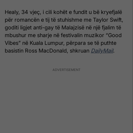
Healy, 34 vjeç, i cili kohët e fundit u bë kryefjalë
për romancën e tij të stuhishme me Taylor Swift,
goditi ligjet anti-gay të Malajzisë në një fjalim të
mbushur me sharje në festivalin muzikor “Good
Vibes” në Kuala Lumpur, përpara se të puthte
basistin Ross MacDonald, shkruan
DailyMail
.