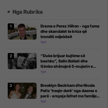
Nga Rubrika
Drama e Perez Hilton - nga fama
dhe skandalet te kriza që
tronditi ndjekësit
Yjet
“Duke krijuar kujtime së
bashku”, Selin Bollati dhe
Gimbo shënojnë 5-mujorin e
lidhjes
Yjet
Brooklyn Beckham dhe Nicola
Peltz 'heqin dorë' nga dasma e
parë - arsyeja lidhet me familjen
Beckham
Yjet