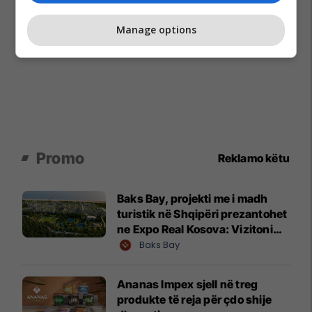
Manage options
Promo
Reklamo këtu
Baks Bay, projekti me i madh
turistik në Shqipëri prezantohet
ne Expo Real Kosova: Vizitoni
shtandin dhe zbuloni
Baks Bay
mundësitë e investimit
Ananas Impex sjell në treg
produkte të reja për çdo shije