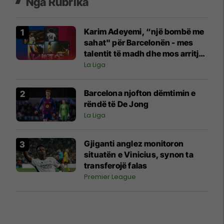
Nga Rubrika
Karim Adeyemi, “një bombë me
sahat" për Barcelonën - mes
talentit të madh dhe mos arritjes
së madhështisë
La Liga
Barcelona njofton dëmtimin e
rëndë të De Jong
La Liga
Gjiganti anglez monitoron
situatën e Vinicius, synon ta
transferojë falas
Premier League