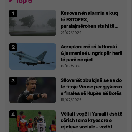
Top 5
Kosova nën alarmin e kuq
të ESTOFEX,
paralajmërohen stuhi të
fuqishme me breshër dhe
21/07/2026
erëra të forta
Aeroplani më i ri luftarak i
Gjermanisë u ngrit për herë
të parë në qiell
16/07/2026
Sllovenët zbulojnë se sa do
të fitojë Vincic për gjykimin
e finales së Kupës së Botës
18/07/2026
Vëllai i vogël i Yamalit është
sërish tema kryesore e
rrjeteve sociale - vodhi