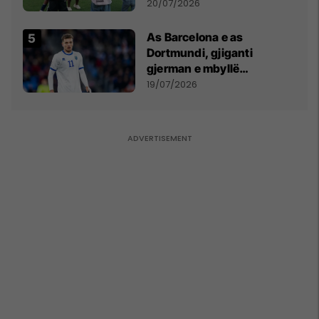
vëmendjen pas finales së
20/07/2026
Kupës së Botës
As Barcelona e as
Dortmundi, gjiganti
gjerman e mbyllë
marrëveshjen për Fisnik
19/07/2026
Asllanin