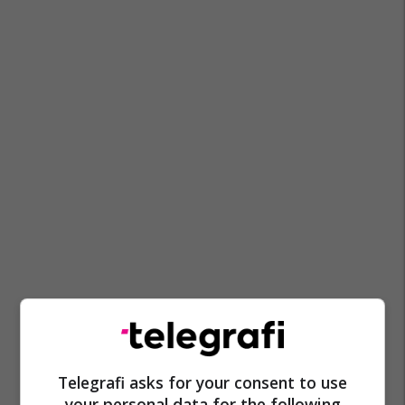
Celta Vigo
La Liga
Real Madrid
Arda Guler
Telegrafi asks for your consent to use
your personal data for the following
Alvaro Arbeloa