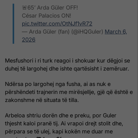
🚨65’ Arda Güler OFF!
César Palacios ON!
pic.twitter.com/OtNJf1vR72
— Arda Güler (fan) (@iHQGuler)
March 6,
2026
Mesfushori i ri turk reagoi i shokuar kur dëgjoi se
duhej të largohej dhe ishte qartësisht i zemëruar.
Ndërsa po largohej nga fusha, ai as nuk e
përshëndeti trajnerin me mirësjellje, gjë që është e
zakonshme në situata të tilla.
Arbeloa shtriu dorën dhe e preku, por Guler
thjesht kaloi pranë tij. Ai vrapoi drejt stolit dhe,
përpara se të ulej, kapi kokën me duar me