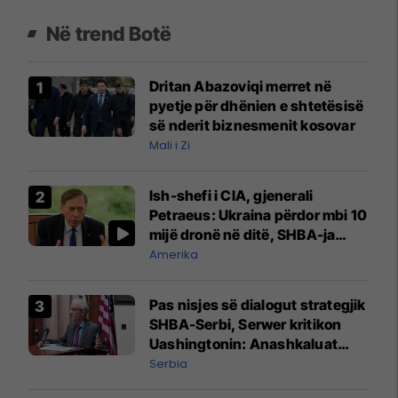
Në trend Botë
Dritan Abazoviqi merret në
pyetje për dhënien e shtetësisë
së nderit biznesmenit kosovar
Mali i Zi
Ish-shefi i CIA, gjenerali
Petraeus: Ukraina përdor mbi 10
mijë dronë në ditë, SHBA-ja
mbetet shumë prapa në
Amerika
prodhim
Pas nisjes së dialogut strategjik
SHBA-Serbi, Serwer kritikon
Uashingtonin: Anashkaluat
Banjskën, sulmin ndaj KFOR-it
Serbia
dhe rrëmbimin e Policëve të