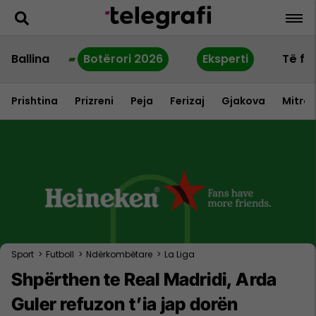
Ballina
Botërori 2026
Eksperti
Të fu
Prishtina
Prizreni
Peja
Ferizaj
Gjakova
Mitrov
Sport
>
Futboll
>
Ndërkombëtare
>
La Liga
Shpërthen te Real Madridi, Arda
Guler refuzon t’ia jap dorën