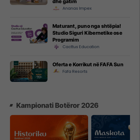
dhe gatim
Ananas Impex
Maturant, puno nga shtëpia!
Studio Siguri Kibernetike ose
Programim
Cacttus Education
Oferta e Korrikut në FAFA Sun
Fafa Resorts
Kampionati Botëror 2026