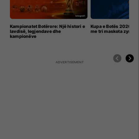
Kampionatet Botërore: Një histori e
Kupa e Botës 2026 për
lavdisë, legjendave dhe
me tri maskota zyrtar
kampionëve