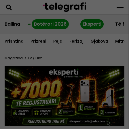
Ballina
Botërori 2026
Eksperti
Të fu
Prishtina
Prizreni
Peja
Ferizaj
Gjakova
Mitrov
Magazina
>
TV / Film