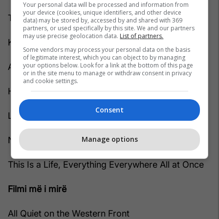
Your personal data will be processed and information from
your device (cookies, unique identifiers, and other device
The Fabelmans
data) may be stored by, accessed by and shared with 369
partners, or used specifically by this site. We and our partners
may use precise geolocation data.
List of partners.
Kënga më e mirë origjinale
Some vendors may process your personal data on the basis
of legitimate interest, which you can object to by managing
your options below. Look for a link at the bottom of this page
Applause, Tell It Like a Woman
or in the site menu to manage or withdraw consent in privacy
and cookie settings.
Hold My Hand, Top Gun: Maverick
Consent
Lift Me Up, Black Panther: Wakanda Forever
Manage options
Naatu Naatu, RRR
This Is a Life, Everything Everywhere All at Once
Filmi më i mirë
All Quiet on the Western Front