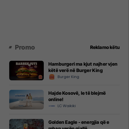
Promo
Reklamo këtu
Hamburgeri ma kjut najher vjen
këtë verë në Burger King
Burger King
Hajde Kosovë, le të blejmë
online!
LC Waikiki
Golden Eagle - energjia që e
mban verën gjallë