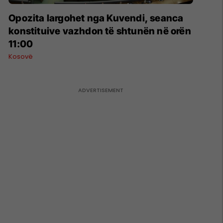
Opozita largohet nga Kuvendi, seanca
konstituive vazhdon të shtunën në orën
11:00
Kosovë