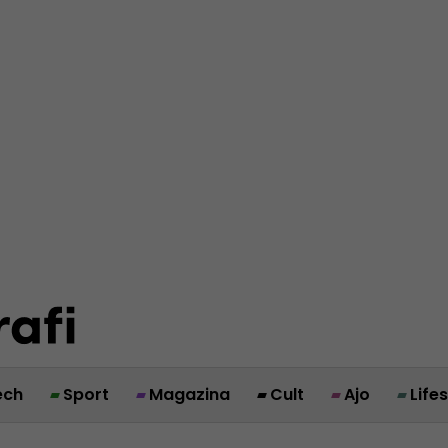
ech
Sport
Magazina
Cult
Ajo
Life