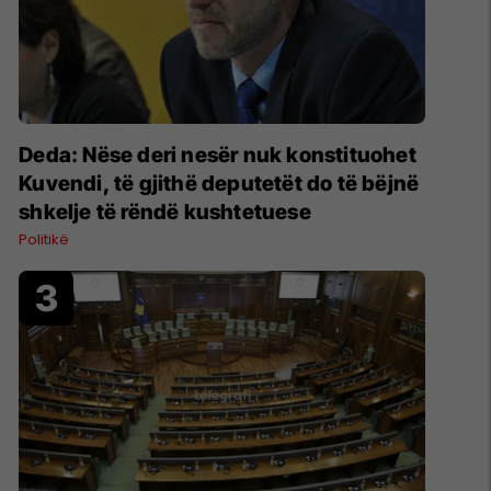
Deda: Nëse deri nesër nuk konstituohet
Kuvendi, të gjithë deputetët do të bëjnë
shkelje të rëndë kushtetuese
Politikë