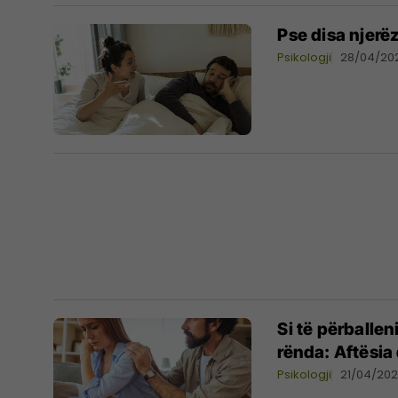
Pse disa njerëz
Psikologji
28/04/20
Si të përballe
rënda: Aftësi
Psikologji
21/04/20