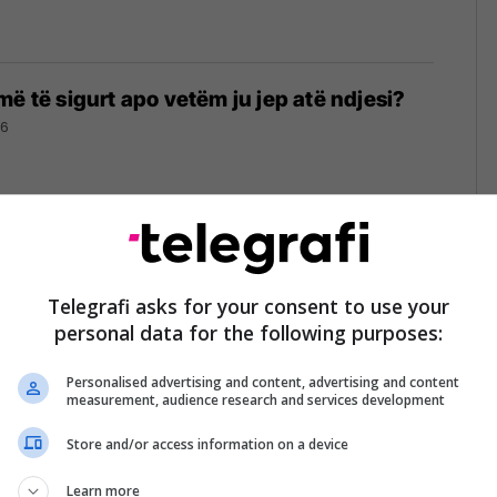
më të sigurt apo vetëm ju jep atë ndjesi?
26
va' lanson procedurat dhe manualin për
Telegrafi asks for your consent to use your
aumës dhe stresit
personal data for the following purposes:
26
Personalised advertising and content, advertising and content
measurement, audience research and services development
Store and/or access information on a device
ë bazë të moshës: Si ndikon në shëndet,
Learn more
ësinë e jetës