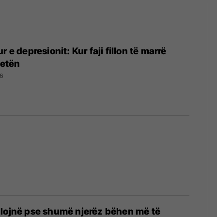
r e depresionit: Kur faji fillon të marrë
jetën
26
ulojnë pse shumë njerëz bëhen më të