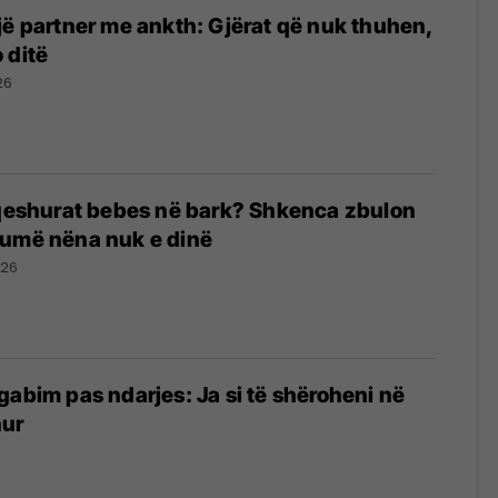
jë partner me ankth: Gjërat që nuk thuhen,
 ditë
26
 qeshurat bebes në bark? Shkenca zbulon
humë nëna nuk e dinë
026
gabim pas ndarjes: Ja si të shëroheni në
hur
6