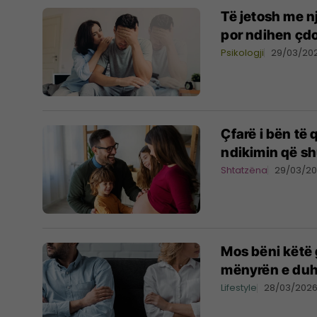
Të jetosh me n
por ndihen çdo
Psikologji
29/03/20
Çfarë i bën të
ndikimin që s
Shtatzëna
29/03/2
Mos bëni këtë 
mënyrën e du
Lifestyle
28/03/202