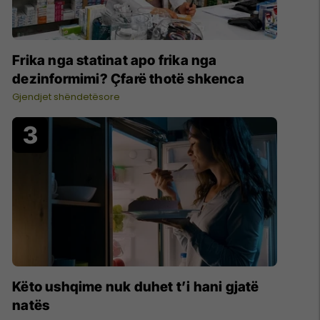
Frika nga statinat apo frika nga
dezinformimi? Çfarë thotë shkenca
Gjendjet shëndetësore
Këto ushqime nuk duhet t’i hani gjatë
natës