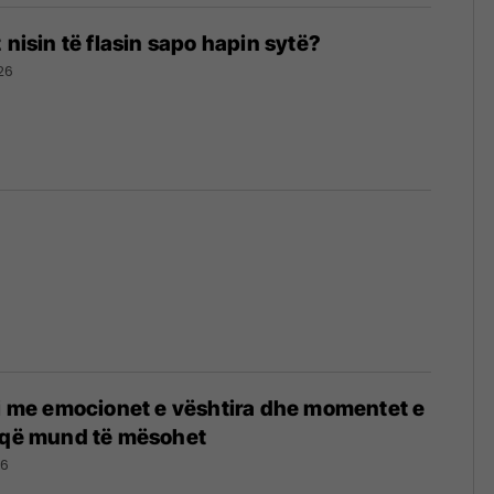
 nisin të flasin sapo hapin sytë?
26
ni me emocionet e vështira dhe momentet e
a që mund të mësohet
26