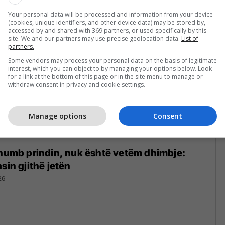
26
Your personal data will be processed and information from your device
(cookies, unique identifiers, and other device data) may be stored by,
accessed by and shared with 369 partners, or used specifically by this
site. We and our partners may use precise geolocation data.
List of
partners.
Some vendors may process your personal data on the basis of legitimate
interest, which you can object to by managing your options below. Look
for a link at the bottom of this page or in the site menu to manage or
withdraw consent in privacy and cookie settings.
Manage options
Consent
 humb prindin, nuk është vetëm dhimbje:
sin gjithë jetën
26