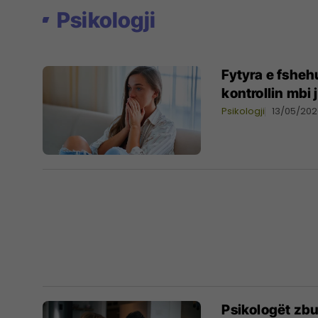
Psikologji
Fytyra e fshehu
kontrollin mbi 
Psikologji
13/05/20
Psikologët zb