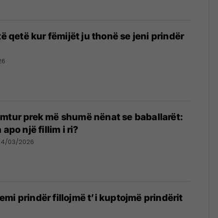
të qetë kur fëmijët ju thonë se jeni prindër
26
mtur prek më shumë nënat se baballarët:
apo një fillim i ri?
24/03/2026
mi prindër fillojmë t’i kuptojmë prindërit