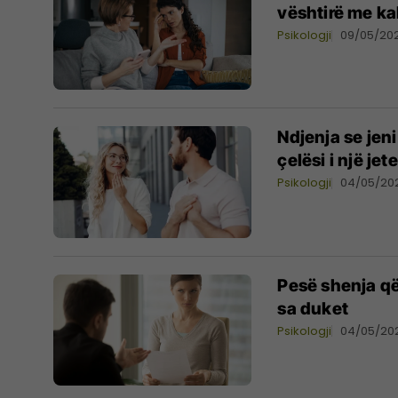
vështirë me ka
Psikologji
09/05/20
Ndjenja se jeni
çelësi i një j
Psikologji
04/05/20
Pesë shenja që
sa duket
Psikologji
04/05/20