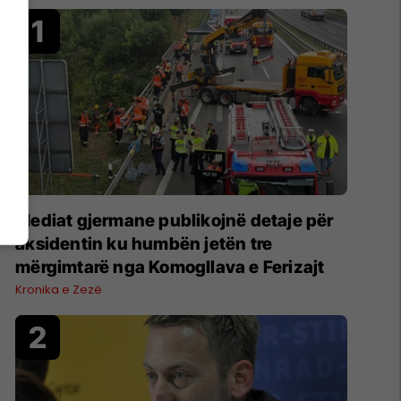
Mediat gjermane publikojnë detaje për
aksidentin ku humbën jetën tre
mërgimtarë nga Komogllava e Ferizajt
Kronika e Zezë