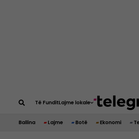
Të Fundit
Lajme lokale
Ballina
Lajme
Botë
Ekonomi
T