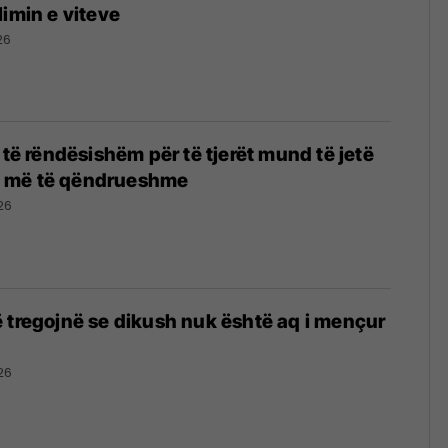
limin e viteve
26
 të rëndësishëm për të tjerët mund të jetë
ete më të qëndrueshme
26
 tregojnë se dikush nuk është aq i mençur
26