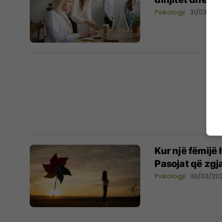
Psikologji
31/03/20
Kur një fëmijë
Pasojat që zgja
Psikologji
30/03/20