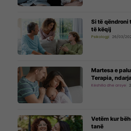
Si të qëndroni 
të këqij
Psikologji
26/03/20
Martesa e palu
Terapia, ndarja 
Këshilla dhe arsye
Vetëm kur bëhe
tanë