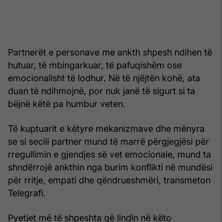
Partnerët e personave me ankth shpesh ndihen të
hutuar, të mbingarkuar, të pafuqishëm ose
emocionalisht të lodhur. Në të njëjtën kohë, ata
duan të ndihmojnë, por nuk janë të sigurt si ta
bëjnë këtë pa humbur veten.
Të kuptuarit e këtyre mekanizmave dhe mënyra
se si secili partner mund të marrë përgjegjësi për
rregullimin e gjendjes së vet emocionale, mund ta
shndërrojë ankthin nga burim konflikti në mundësi
për rritje, empati dhe qëndrueshmëri, transmeton
Telegrafi.
Pyetjet më të shpeshta që lindin në këto