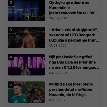
Gjithçka që ndodhi në
Kuvendin e
jashtëzakonshëm të LDK-
së
30/07/2026
“Vrisni, vrisni shqiptarët”,
skandal në UFC Beograd:
Buzukja u përball me thirrje
anti-shqiptare nga
01/08/2026
tribunat
Një pleskavicë e ngrënë
nga Dua Lipa në Prishtinë
në orën 04:28 të mëngjesit
- dhe bota digjitale serbe
03/08/2026
shpall gjendjen e luftës
Mirlind Daku mes lotëve
përshëndetet me Rubin
Kazanin, do të fitojë
miliona te Spartak Moska
02/08/2026