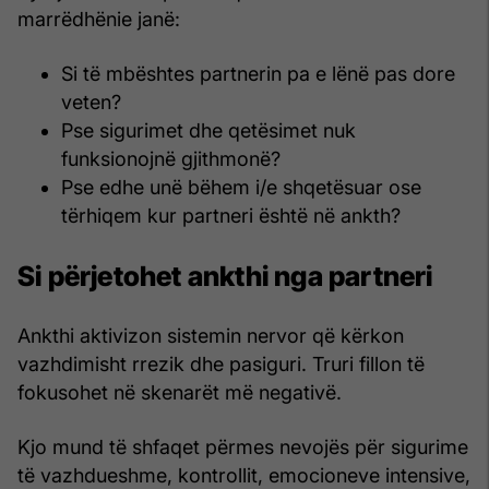
marrëdhënie janë:
Si të mbështes partnerin pa e lënë pas dore
veten?
Pse sigurimet dhe qetësimet nuk
funksionojnë gjithmonë?
Pse edhe unë bëhem i/e shqetësuar ose
tërhiqem kur partneri është në ankth?
Si përjetohet ankthi nga partneri
Ankthi aktivizon sistemin nervor që kërkon
vazhdimisht rrezik dhe pasiguri. Truri fillon të
fokusohet në skenarët më negativë.
Kjo mund të shfaqet përmes nevojës për sigurime
të vazhdueshme, kontrollit, emocioneve intensive,