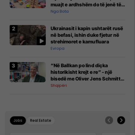
muajt e ardhshëm do të jenë të
pazakontë
Nga Bota
Ukrainasit i kapin ushtarët rusë
në befasi, ishin duke fjetur në
strehimoret e kamufluara
Evropa
“Në Ballkan po lind diçka
historikisht krejt e re” - një
bisedë me Oliver Jens Schmitt
mbi protestat në Shqipëri dhe të
Shqipëri
kaluarën e rajonit
Jobs
Real Estate