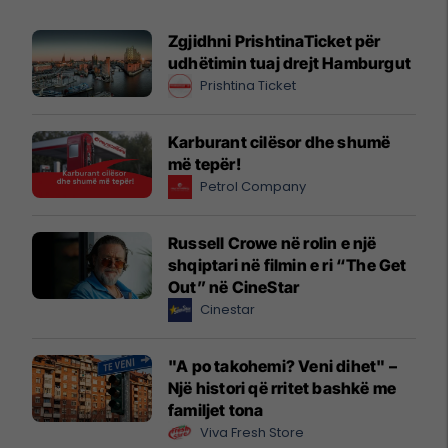
Zgjidhni PrishtinaTicket për
udhëtimin tuaj drejt Hamburgut
Prishtina Ticket
Karburant cilësor dhe shumë
më tepër!
Petrol Company
Russell Crowe në rolin e një
shqiptari në filmin e ri “The Get
Out” në CineStar
Cinestar
"A po takohemi? Veni dihet" –
Një histori që rritet bashkë me
familjet tona
Viva Fresh Store