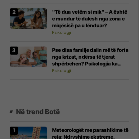
"Të dua vetëm si mik" – A është
e mundur të dalësh nga zona e
miqësisë pa u lënduar?
Psikologji
Pse disa familje dalin më të forta
nga krizat, ndërsa të tjerat
shpërbëhen? Psikologjia ka
përgjigjen
Psikologji
Në trend Botë
Meteorologët me parashikime të
reja: Ndryshime ekstreme,