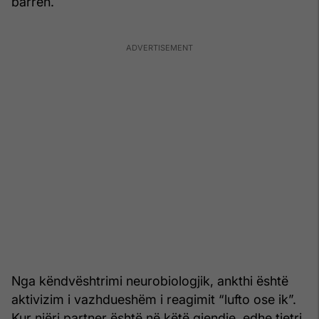
barrën.
Nga këndvështrimi neurobiologjik, ankthi është
aktivizim i vazhdueshëm i reagimit “lufto ose ik”.
Kur njëri partner është në këtë gjendje, edhe tjetri