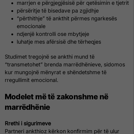
marrjen e përgjegjësisë për qetësimin e tjetrit
përsëritje të bisedave pa zgjidhje
“përthithje” të ankthit përmes ngarkesës
emocionale
ndjenjë kontrolli ose mbytjeje
luhatje mes afërsisë dhe tërheqjes
Studimet tregojnë se ankthi mund të
“transmetohet” brenda marrëdhënieve, sidomos
kur mungojnë mënyrat e shëndetshme të
rregullimit emocional.
Modelet më të zakonshme në
marrëdhënie
Rrethi i sigurimeve
Partneri ankthioz kërkon konfirmim për të ulur