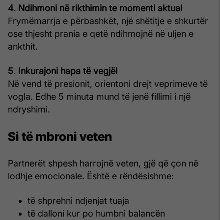
4. Ndihmoni në rikthimin te momenti aktual
Frymëmarrja e përbashkët, një shëtitje e shkurtër
ose thjesht prania e qetë ndihmojnë në uljen e
ankthit.
5. Inkurajoni hapa të vegjël
Në vend të presionit, orientoni drejt veprimeve të
vogla. Edhe 5 minuta mund të jenë fillimi i një
ndryshimi.
Si të mbroni veten
Partnerët shpesh harrojnë veten, gjë që çon në
lodhje emocionale. Është e rëndësishme:
të shprehni ndjenjat tuaja
të dalloni kur po humbni balancën