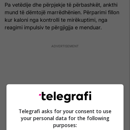
Pa vetëdije dhe përpjekje të përbashkët, ankthi
mund të dëmtojë marrëdhënien. Përparimi fillon
kur kaloni nga kontrolli te mirëkuptimi, nga
reagimi impulsiv te përgjigjja e menduar.
Telegrafi asks for your consent to use
your personal data for the following
purposes: