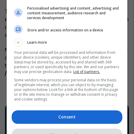
Personalised advertising and content, advertising and
Të duash një person me ankth nuk do të thotë të
content measurement, audience research and
services development
eliminosh çdo pasiguri. Do të thotë të mësoni si të
qëndroni të qëndrueshëm së bashku, edhe kur
Store and/or access information on a device
ankthi shfaqet.
Learn more
Me kohë, aftësitë që zhvillohen nga kjo përballje –
Your personal data will be processed and information from
durimi, ndjeshmëria dhe vetëdija, mund të bëhen
your device (cookies, unique identifiers, and other device
data) may be stored by, accessed by and shared with 369
themeli i një lidhjeje të fortë dhe të qëndrueshme
.
partners, or used specifically by this site. We and our partners
may use precise geolocation data.
List of partners.
/Telegrafi/
Some vendors may process your personal data on the basis
of legitimate interest, which you can object to by managing
your options below. Look for a link at the bottom of this page
or in the site menu to manage or withdraw consent in privacy
and cookie settings.
Consent