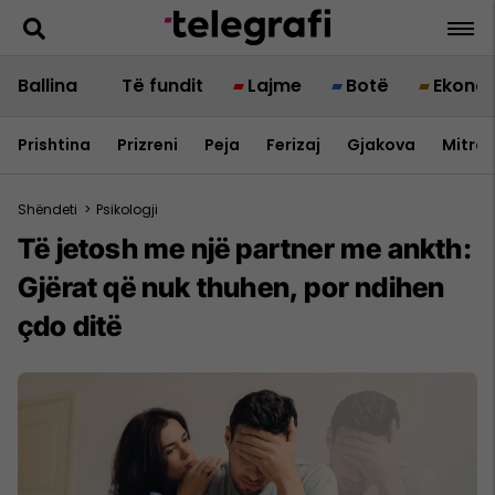
Ballina
Të fundit
Lajme
Botë
Ekono
Prishtina
Prizreni
Peja
Ferizaj
Gjakova
Mitrov
Shëndeti
>
Psikologji
Të jetosh me një partner me ankth:
Gjërat që nuk thuhen, por ndihen
çdo ditë