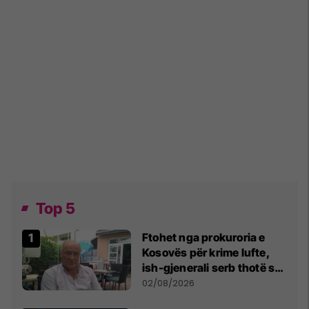
Top 5
Ftohet nga prokuroria e
Kosovës për krime lufte,
ish-gjenerali serb thotë se
dikush e tradhtoi në
02/08/2026
Beograd