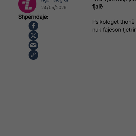
Nga
Telegrafi
fjalë
24/05/2026
Psikologët thonë 
nuk fajëson tjetr