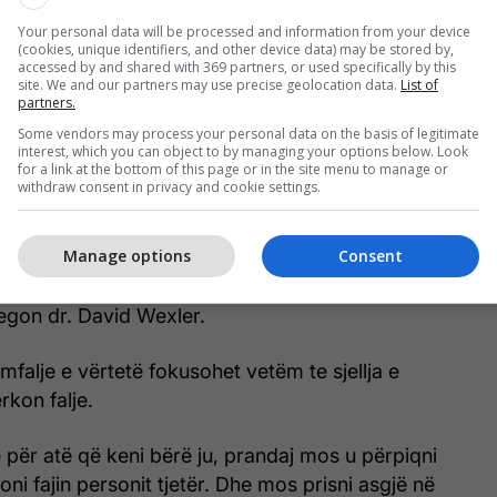
dr. David Wexler, psikolog klinik dhe psikoterapeut
Your personal data will be processed and information from your device
 cili për dekada është marrë me marrëdhënie
(cookies, unique identifiers, and other device data) may be stored by,
dhunë familjare, transmeton Telegrafi.
accessed by and shared with 369 partners, or used specifically by this
site. We and our partners may use precise geolocation data.
List of
partners.
” është në fakt një akuzë e re
Some vendors may process your personal data on the basis of legitimate
interest, which you can object to by managing your options below. Look
for a link at the bottom of this page or in the site menu to manage or
për një kërkimfalje të sinqertë është nevoja e
withdraw consent in privacy and cookie settings.
brojtur egon e tyre.
Manage options
Consent
en keq që bërtita ndaj teje, por ti nuk më dëgjoje’, ju
po kërkoni falje, por po kërkoni justifikim për
pjegon dr. David Wexler.
kimfalje e vërtetë fokusohet vetëm te sjellja e
rkon falje.
ë për atë që keni bërë ju, prandaj mos u përpiqni
loni fajin personit tjetër. Dhe mos prisni asgjë në