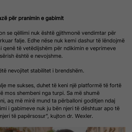
azë për pranimin e gabimit
on se qëllimi nuk është gjithmonë vendimtar për
rkuar falje. Edhe nëse nuk kemi dashur të lëndojmë
i qenë të vetëdijshëm për ndikimin e veprimeve
 sërish është e nevojshme.
të nevojitet stabilitet i brendshëm.
alje me sukses, duhet të keni një platformë të fortë
 të mos shembeni nga turpi. Sa më shumë
ni, aq më mirë mund ta përballoni goditjen ndaj
mi i gabimeve nuk ju bën njeri të dështuar apo të
jeri të papërsosur”, kujton dr. Wexler.