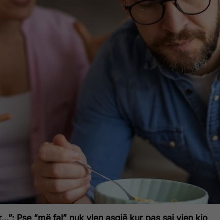
…”: Pse “më fal” nuk vlen asgjë kur pas saj vjen kjo