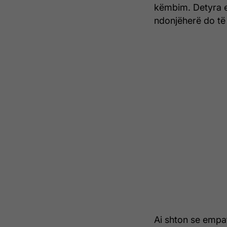
këmbim. Detyra e t
ndonjëherë do të 
Ai shton se empat