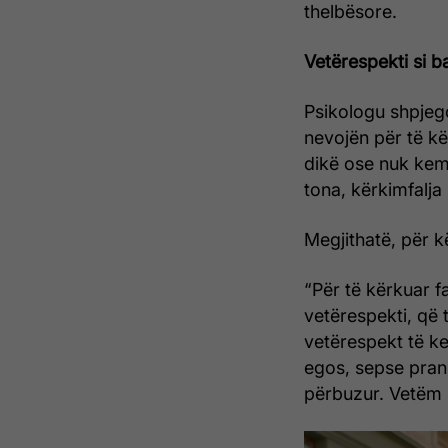
thelbësore.
Vetërespekti si b
Psikologu shpjeg
nevojën për të kë
dikë ose nuk kem
tona, kërkimfalja
Megjithatë, për kë
“Për të kërkuar f
vetërespekti, që
vetërespekt të ke
egos, sepse prani
përbuzur. Vetëm n