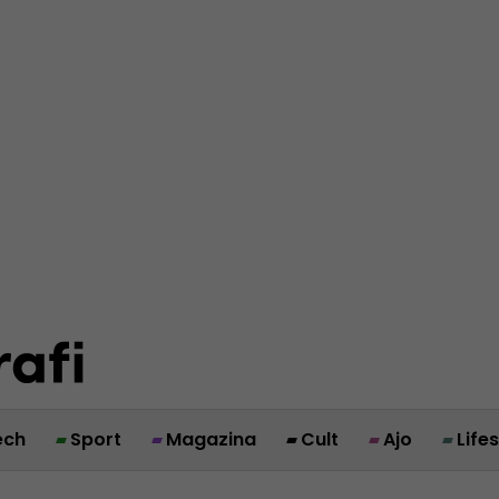
ech
Sport
Magazina
Cult
Ajo
Life