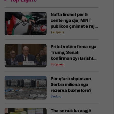
Nafta lirohet për 5
centë nga dje, MINT
publikon çmimet e reja
të derivateve
Të Tjera
Pritet vetëm firma nga
Trump, Senati
konfirmon zyrtarisht
Eric Wendt ambasador
Shqipëri
në Shqipëri
Për çfarë shpenzon
Serbia miliona nga
rezerva buxhetore?
Serbia
Tha se nuk ka asgjë