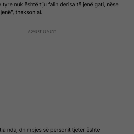
yre nuk është t’ju falin derisa të jenë gati, nëse
jenë”, thekson ai.
ia ndaj dhimbjes së personit tjetër është