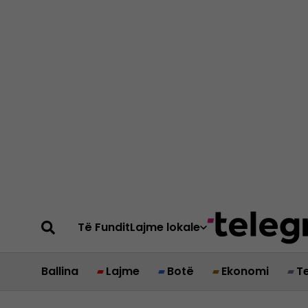
Të Fundit
Lajme lokale
Ballina
Lajme
Botë
Ekonomi
T