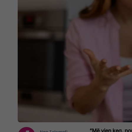
“Më vjen keq, por