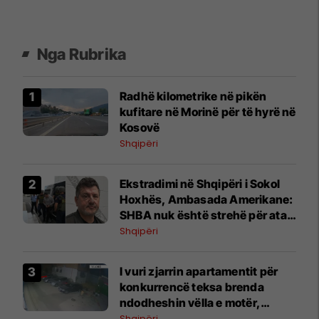
Nga Rubrika
​Radhë kilometrike në pikën
kufitare në Morinë për të hyrë në
Kosovë
Shqipëri
Ekstradimi në Shqipëri i Sokol
Hoxhës, Ambasada Amerikane:
SHBA nuk është strehë për ata
që keqpërdorin emigracioni për
Shqipëri
t’i shpëtuar ligjit
I vuri zjarrin apartamentit për
konkurrencë teksa brenda
ndodheshin vëlla e motër,
arrestohet 33-vjeçari në Vlorë
Shqipëri