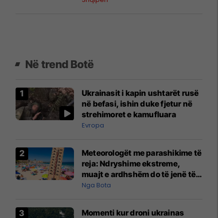
Në trend Botë
Ukrainasit i kapin ushtarët rusë
në befasi, ishin duke fjetur në
strehimoret e kamufluara
Evropa
Meteorologët me parashikime të
reja: Ndryshime ekstreme,
muajt e ardhshëm do të jenë të
pazakontë
Nga Bota
Momenti kur droni ukrainas