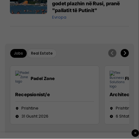
godet plazhin në Rusi, pranë
"pallatit të Putinit"
Evropa
Jobs
Real Estate
Padel Zone
Flex B
Recepsionist/e
Architect
Prishtine
Prishtinë
31 Gusht 2026
6 Shtator 2
×