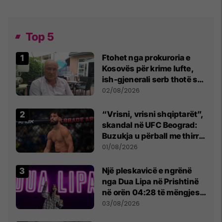
Top 5
Ftohet nga prokuroria e
Kosovës për krime lufte,
ish-gjenerali serb thotë se
dikush e tradhtoi në
02/08/2026
Beograd
“Vrisni, vrisni shqiptarët”,
skandal në UFC Beograd:
Buzukja u përball me thirrje
anti-shqiptare nga
01/08/2026
tribunat
Një pleskavicë e ngrënë
nga Dua Lipa në Prishtinë
në orën 04:28 të mëngjesit
- dhe bota digjitale serbe
03/08/2026
shpall gjendjen e luftës