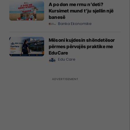
A po don me rrnu n’deti?
Kursimet mund t’ju sjellin një
banesë
Banka Ekonomike
Mësoni kujdesin shëndetësor
përmes përvojës praktike me
EduCare
Edu Care