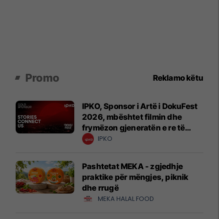
Promo
Reklamo këtu
IPKO, Sponsor i Artë i DokuFest
2026, mbështet filmin dhe
frymëzon gjeneratën e re të
krijuesve
IPKO
Pashtetat MEKA - zgjedhje
praktike për mëngjes, piknik
dhe rrugë
MEKA HALAL FOOD