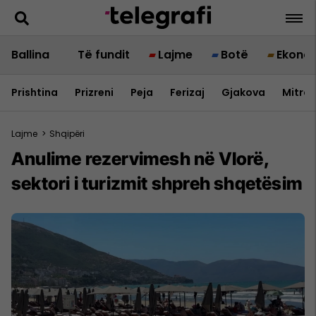
Ballina
Të fundit
Lajme
Botë
Ekono
Prishtina
Prizreni
Peja
Ferizaj
Gjakova
Mitrov
Lajme
>
Shqipëri
Anulime rezervimesh në Vlorë,
sektori i turizmit shpreh shqetësim