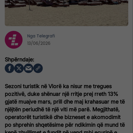
Nga
Telegrafi
13/06/2026
Sezoni turistik në Vlorë ka nisur me tregues
pozitivë, duke shënuar një rritje prej rreth 13%
gjatë muajve mars, prill dhe maj krahasuar me të
njëjtën periudhë të një viti më parë. Megjithatë,
operatorët turistikë dhe bizneset e akomodimit
po shprehin shqetësime për ndikimin që mund të
kenë zhvillimet e fundit në vend mbi ecurinë e