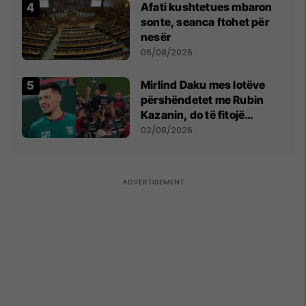
Afati kushtetues mbaron
sonte, seanca ftohet për
nesër
06/08/2026
Mirlind Daku mes lotëve
përshëndetet me Rubin
Kazanin, do të fitojë
miliona te Spartak Moska
02/08/2026