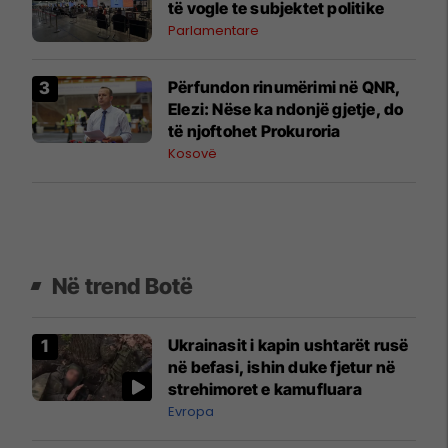
të vogle te subjektet politike
Parlamentare
​Përfundon rinumërimi në QNR,
Elezi: Nëse ka ndonjë gjetje, do
të njoftohet Prokuroria
Kosovë
Në trend Botë
Ukrainasit i kapin ushtarët rusë
në befasi, ishin duke fjetur në
strehimoret e kamufluara
Evropa