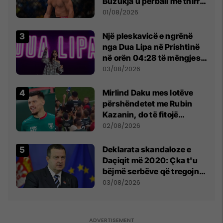
Buzukja u përball me thirrje
anti-shqiptare nga
01/08/2026
tribunat
Një pleskavicë e ngrënë
nga Dua Lipa në Prishtinë
në orën 04:28 të mëngjesit
- dhe bota digjitale serbe
03/08/2026
shpall gjendjen e luftës
Mirlind Daku mes lotëve
përshëndetet me Rubin
Kazanin, do të fitojë
miliona te Spartak Moska
02/08/2026
​Deklarata skandaloze e
Daçiqit më 2020: Çka t'u
bëjmë serbëve që tregojnë
ku janë varrosur shqiptarët
03/08/2026
në Serbi