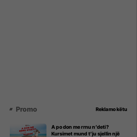
Promo
Reklamo këtu
A po don me rrnu n’deti?
Kursimet mund t’ju sjellin një