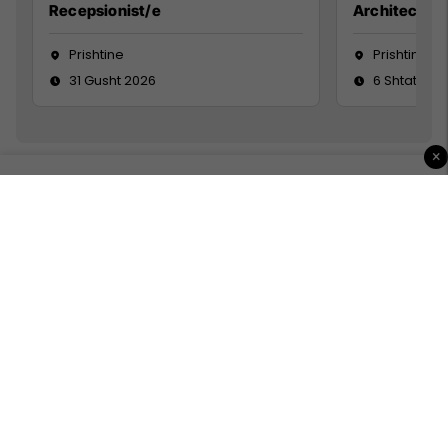
Recepsionist/e
Architect
Prishtine
Prishtinë
31 Gusht 2026
6 Shtator 2
×