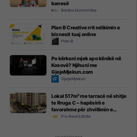
banesë
Banka Ekonomike
Plan B Creative rrit ndikimin e
biznesit tuaj online
Plan B
Po kërkoni mjek apo klinikë në
Kosovë? Njihuni me
GjejeMjekun.com
GjejeMjekun
Lokal 517m² me tarracë në shitje
te Rruga C – hapësirë e
favorshme për zhvillimin e
biznesit #15796
Pro Real Estate