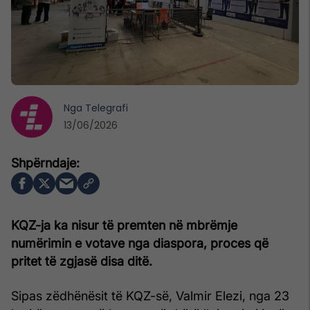
Nga
Telegrafi
13/06/2026
KQZ-ja ka nisur të premten në mbrëmje
numërimin e votave nga diaspora, proces që
pritet të zgjasë disa ditë.
Sipas zëdhënësit të KQZ-së, Valmir Elezi, nga 23