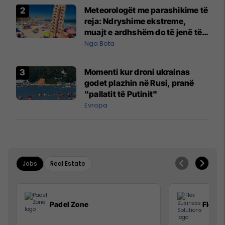
Meteorologët me parashikime të
reja: Ndryshime ekstreme,
muajt e ardhshëm do të jenë të
pazakontë
Nga Bota
Momenti kur droni ukrainas
godet plazhin në Rusi, pranë
"pallatit të Putinit"
Evropa
Jobs
Real Estate
Padel Zone
Flex B