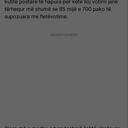
kutitë postare të hapura për këtë lloj votimi janë
tërhequr më shumë se 85 mijë e 700 pako të
supozuara me fletëvotime.