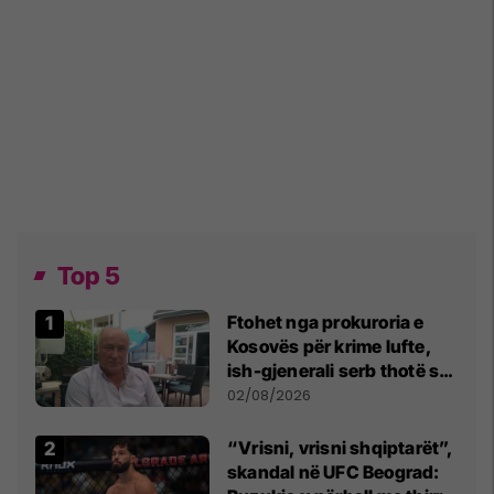
Top 5
Ftohet nga prokuroria e
Kosovës për krime lufte,
ish-gjenerali serb thotë se
dikush e tradhtoi në
02/08/2026
Beograd
“Vrisni, vrisni shqiptarët”,
skandal në UFC Beograd: