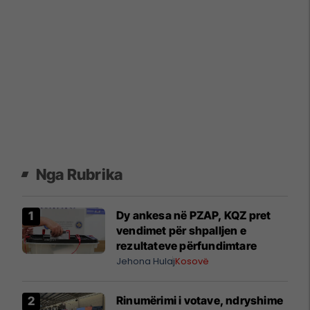
Nga Rubrika
Dy ankesa në PZAP, KQZ pret
vendimet për shpalljen e
rezultateve përfundimtare
Jehona Hulaj
Kosovë
Rinumërimi i votave, ndryshime