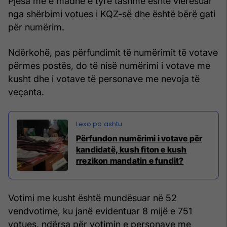
Pjesa më e madhe e tyre tashmë është vlerësuar
nga shërbimi votues i KQZ-së dhe është bërë gati
për numërim.
Ndërkohë, pas përfundimit të numërimit të votave
përmes postës, do të nisë numërimi i votave me
kusht dhe i votave të personave me nevoja të
veçanta.
Përfundon numërimi i votave për
kandidatë, kush fiton e kush
rrezikon mandatin e fundit?
Votimi me kusht është mundësuar në 52
vendvotime, ku janë evidentuar 8 mijë e 751
votues, ndërsa për votimin e personave me