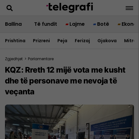
Ballina
Të fundit
Lajme
Botë
Ekono
Prishtina
Prizreni
Peja
Ferizaj
Gjakova
Mitrov
Zgjedhjet
>
Parlamentare
KQZ: Rreth 12 mijë vota me kusht
dhe të personave me nevoja të
veçanta