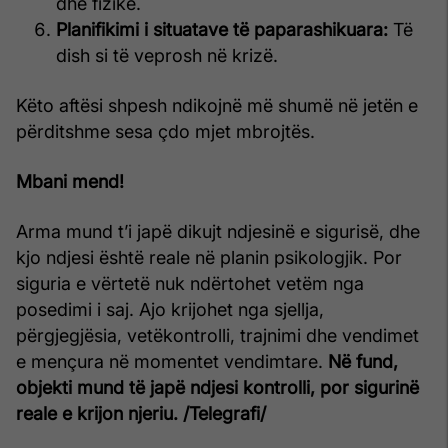
dhe fizike.
Planifikimi i situatave të paparashikuara:
Të
dish si të veprosh në krizë.
Këto aftësi shpesh ndikojnë më shumë në jetën e
përditshme sesa çdo mjet mbrojtës.
Mbani mend!
Arma mund t’i japë dikujt ndjesinë e sigurisë, dhe
kjo ndjesi është reale në planin psikologjik. Por
siguria e vërtetë nuk ndërtohet vetëm nga
posedimi i saj. Ajo krijohet nga sjellja,
përgjegjësia, vetëkontrolli, trajnimi dhe vendimet
e mençura në momentet vendimtare.
Në fund,
objekti mund të japë ndjesi kontrolli, por sigurinë
reale e krijon njeriu.
/Telegrafi/