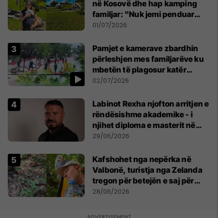
në Kosovë dhe hap kamping
familjar: "Nuk jemi penduar
asnjë ditë"
01/07/2026
Pamjet e kamerave zbardhin
përleshjen mes familjarëve ku
mbetën të plagosur katër
persona
02/07/2026
Labinot Rexha njofton arritjen e
rëndësishme akademike - i
njihet diploma e masterit në
Psikologji në Zvicër
29/06/2026
Kafshohet nga nepërka në
Valbonë, turistja nga Zelanda
tregon për betejën e saj për
mbijetesë
28/06/2026