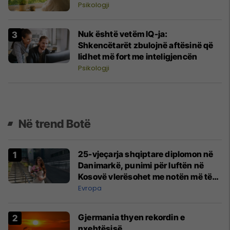
Psikologji
Nuk është vetëm IQ-ja:
Shkencëtarët zbulojnë aftësinë që
lidhet më fort me inteligjencën
Psikologji
Në trend Botë
25-vjeçarja shqiptare diplomon në
Danimarkë, punimi për luftën në
Kosovë vlerësohet me notën më të
lartë
Evropa
Gjermania thyen rekordin e
nxehtësisë