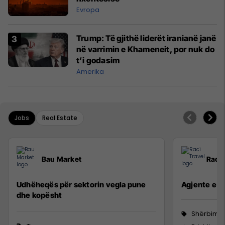
Evropa
Trump: Të gjithë liderët iranianë janë
në varrimin e Khameneit, por nuk do
t’i godasim
Amerika
Jobs
Real Estate
Bau Market
Raci 
Udhëheqës për sektorin vegla pune
Agjente e sh
dhe kopësht
Shërbime 