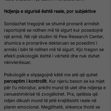
Ndjenja e sigurisë është reale, por subjektive
Sondazhet tregojnë se shumë pronarë armësh
raportojnë se ndihen më të sigurt kur posedojnë
një armë. Në një studim të Pew Research Center,
shumica e pronarëve deklaruan se posedimi i
armës i bën të ndihen më të sigurt. Kjo tregon se
efekti psikologjik është i vërtetë dhe nuk duhet
nënvlerësuar.
Psikologët e shpjegojnë këtë me atë që quhet
perceptim i kontrollit
. Kur njeriu beson se ka mjet
për t’u mbrojtur, ankthi mund të ulet dhe ndjenja e
cenueshmërisë të zvogëlohet. Pra, qetësia që
ndjen dikush mund të jetë krejtësisht reale në
planin emocional. Megjithatë, shkenca thotë se