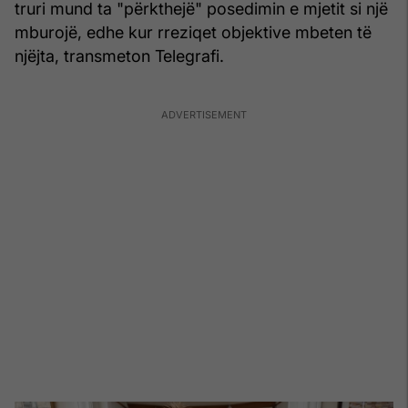
truri mund ta "përkthejë" posedimin e mjetit si një
mburojë, edhe kur rreziqet objektive mbeten të
njëjta, transmeton Telegrafi.