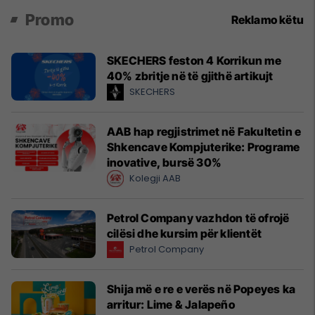
Promo
Reklamo këtu
SKECHERS feston 4 Korrikun me
40% zbritje në të gjithë artikujt
SKECHERS
AAB hap regjistrimet në Fakultetin e
Shkencave Kompjuterike: Programe
inovative, bursë 30%
Kolegji AAB
Petrol Company vazhdon të ofrojë
cilësi dhe kursim për klientët
Petrol Company
Shija më e re e verës në Popeyes ka
arritur: Lime & Jalapeño