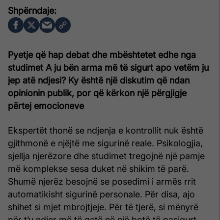
Pyetje që hap debat dhe mbështetet edhe nga
studimet A ju bën arma më të sigurt apo vetëm ju
jep atë ndjesi? Ky është një diskutim që ndan
opinionin publik, por që kërkon një përgjigje
përtej emocioneve
Ekspertët thonë se ndjenja e kontrollit nuk është
gjithmonë e njëjtë me sigurinë reale. Psikologjia,
sjellja njerëzore dhe studimet tregojnë një pamje
më komplekse sesa duket në shikim të parë.
Shumë njerëz besojnë se posedimi i armës rrit
automatikisht sigurinë personale. Për disa, ajo
shihet si mjet mbrojtjeje. Për të tjerë, si mënyrë
për t’u ndier më të qetë në një botë të pasigurt.