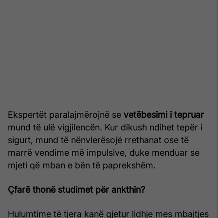
Ekspertët paralajmërojnë se
vetëbesimi i tepruar
mund të ulë vigjilencën. Kur dikush ndihet tepër i
sigurt, mund të nënvlerësojë rrethanat ose të
marrë vendime më impulsive, duke menduar se
mjeti që mban e bën të paprekshëm.
Çfarë thonë studimet për ankthin?
Hulumtime të tjera kanë gjetur lidhje mes mbajtjes