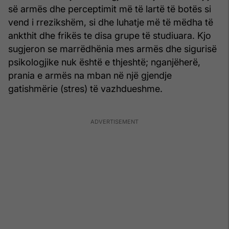
së armës dhe perceptimit më të lartë të botës si
vend i rrezikshëm, si dhe luhatje më të mëdha të
ankthit dhe frikës te disa grupe të studiuara. Kjo
sugjeron se marrëdhënia mes armës dhe sigurisë
psikologjike nuk është e thjeshtë; nganjëherë,
prania e armës na mban në një gjendje
gatishmërie (stres) të vazhdueshme.