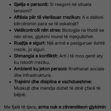
Sjellja e personit:
Si reagoni në situata
tensioni?
Aftësia për të vlerësuar rrezikun:
A e dalloni
kërcënimin para se të eskalojë?
Vetëkontrolli nën stres:
Biologjia na thotë se
nën stres, gjykimi mund të mjegullohet.
Ruajtja e sigurt:
Një armë e pasiguruar është
rrezik, jo siguri.
Shmangia e konfliktit:
Arti i të mos qenit aty
ku ndodh rreziku.
Ambienti ku jeton personi:
Rrethanat sociale
dhe infrastruktura.
Trajnimi dhe disiplina e vazhdueshme:
Muskujt dhe mendja duhet të dinë çfarë të
bëjnë.
Me fjalë të tjera,
arma nuk e zëvendëson gjykimin