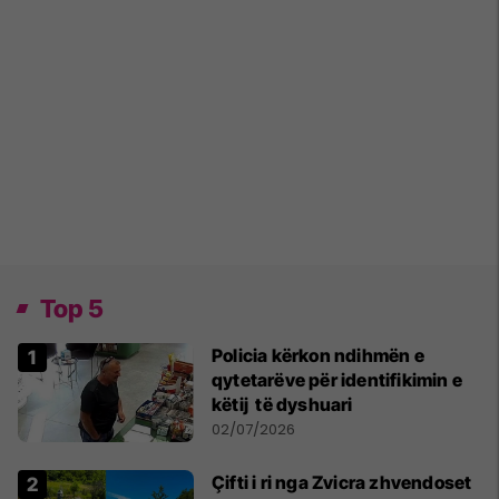
Top 5
Policia kërkon ndihmën e
qytetarëve për identifikimin e
këtij të dyshuari
02/07/2026
Çifti i ri nga Zvicra zhvendoset