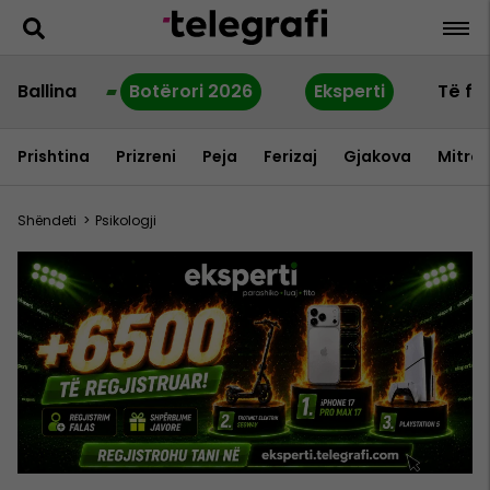
Ballina
Botërori 2026
Eksperti
Të fu
Prishtina
Prizreni
Peja
Ferizaj
Gjakova
Mitrov
Shëndeti
>
Psikologji