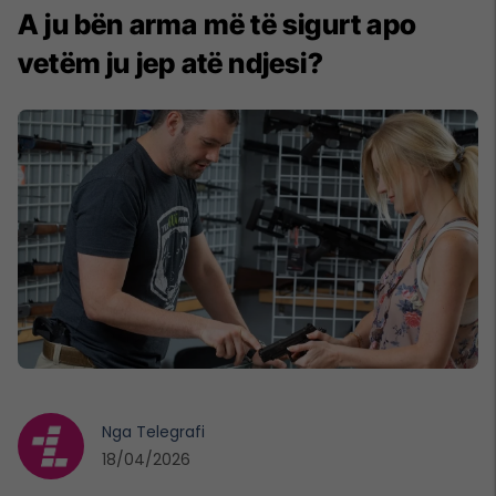
A ju bën arma më të sigurt apo
vetëm ju jep atë ndjesi?
Nga
Telegrafi
18/04/2026