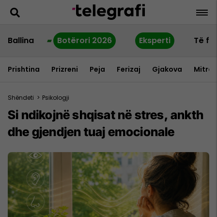
Ballina
Botërori 2026
Eksperti
Të fu
Prishtina
Prizreni
Peja
Ferizaj
Gjakova
Mitrov
Shëndeti
>
Psikologji
Si ndikojnë shqisat në stres, ankth
dhe gjendjen tuaj emocionale