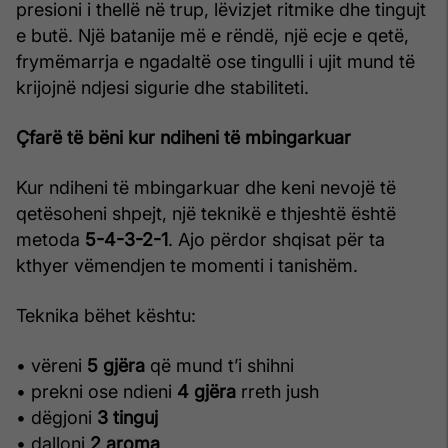
presioni i thellë në trup, lëvizjet ritmike dhe tingujt
e butë. Një batanije më e rëndë, një ecje e qetë,
frymëmarrja e ngadaltë ose tingulli i ujit mund të
krijojnë ndjesi sigurie dhe stabiliteti.
Çfarë të bëni kur ndiheni të mbingarkuar
Kur ndiheni të mbingarkuar dhe keni nevojë të
qetësoheni shpejt, një teknikë e thjeshtë është
metoda
5-4-3-2-1
. Ajo përdor shqisat për ta
kthyer vëmendjen te momenti i tanishëm.
Teknika bëhet kështu:
• vëreni
5 gjëra
që mund t’i shihni
• prekni ose ndieni
4 gjëra
rreth jush
• dëgjoni
3 tinguj
• dalloni
2 aroma