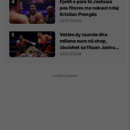
Fjalët e para të Joshuas
pas fitores me nokaut ndaj
Kristian Prengës
26/07/2026
Vetëm dy raunde dhe
miliona euro në xhep,
zbulohet sa fituan Joshua
e Prenga
26/07/2026