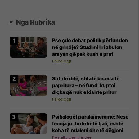
Nga Rubrika
Pse çdo debat politik përfundon
në grindje? Studimi i ri zbulon
arsyen që pak kush e pret
Psikologji
Shtatë ditë, shtatë biseda të
papritura – në fund, kuptoi
diçka që nuk e kishte pritur
Psikologji
Psikologët paralajmërojnë: Nëse
fëmija ju thotë këtë fjali, është
koha të ndaleni dhe të dëgjoni
Këshilla për prindër