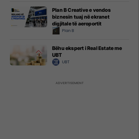
Plan B Creative e vendos
biznesin tuaj në ekranet
digjitale të aeroportit
Plan B
Bëhu ekspert i Real Estate me
UBT
UBT