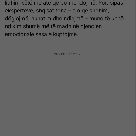
lidhim këtë me atë që po mendojmë. Por, sipas
ekspertëve, shqisat tona – ajo që shohim,
dëgjojmë, nuhatim dhe ndiejmë – mund të kenë
ndikim shumë më të madh në gjendjen
emocionale sesa e kuptojmë.