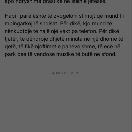
apo ndryshime drastike në stilin e jetesës.
Hapi i parë është të zvogëloni stimujt që mund t’i
mbingarkojnë shqisat. Për dikë, kjo mund të
nënkuptojë të hajë një vakt pa telefon. Për dikë
tjetër, të qëndrojë dhjetë minuta në një dhomë të
qetë, të fikë njoftimet e panevojshme, të ecë në
park ose të vendosë muzikë të butë në sfond.