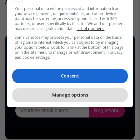
/Telegrafi/
Your personal data will be processed and information from
your device (cookies, unique identifiers, and other device
data) may be stored by, accessed by and shared with 369
partners, or used specifically by this site. We and our partners
may use precise geolocation data.
List of partners.
Some vendors may process your personal data on the basis
of legitimate interest, which you can object to by managing
your options below. Look for a link at the bottom of this page
or in the site menu to manage or withdraw consent in privacy
and cookie settings.
Consent
Manage options