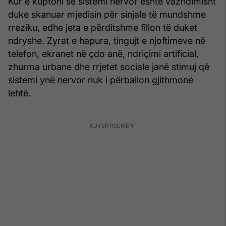
Kur e kuptoni se sistemi nervor është vazhdimisht
duke skanuar mjedisin për sinjale të mundshme
rreziku, edhe jeta e përditshme fillon të duket
ndryshe. Zyrat e hapura, tingujt e njoftimeve në
telefon, ekranet në çdo anë, ndriçimi artificial,
zhurma urbane dhe rrjetet sociale janë stimuj që
sistemi ynë nervor nuk i përballon gjithmonë
lehtë.