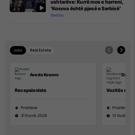
ushtarëve: Kurrë mos e harroni,
'Kosova është pjesë e Serbisë'
Serbia
Jobs
Real Estate
Avedo Kosovo
Dardan
Recepsioniste
Vozitës me K
Prishtinë
Prishtinë
31 Korrik 2026
13 Gusht 20