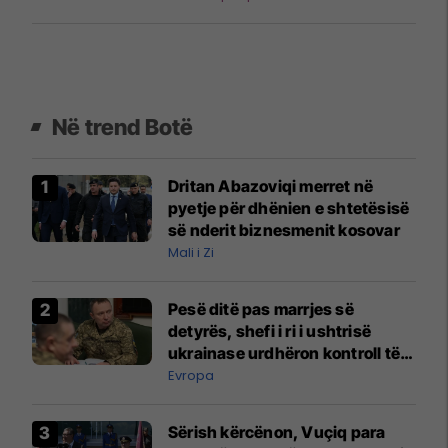
Në trend Botë
Dritan Abazoviqi merret në
pyetje për dhënien e shtetësisë
së nderit biznesmenit kosovar
Mali i Zi
Pesë ditë pas marrjes së
detyrës, shefi i ri i ushtrisë
ukrainase urdhëron kontroll të
madh
Evropa
Sërish kërcënon, Vuçiq para