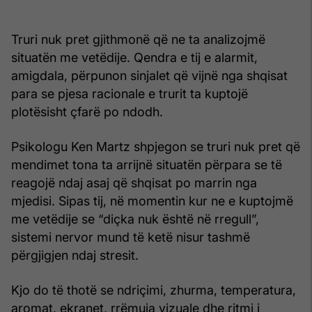
Truri nuk pret gjithmonë që ne ta analizojmë
situatën me vetëdije. Qendra e tij e alarmit,
amigdala, përpunon sinjalet që vijnë nga shqisat
para se pjesa racionale e trurit ta kuptojë
plotësisht çfarë po ndodh.
Psikologu Ken Martz shpjegon se truri nuk pret që
mendimet tona ta arrijnë situatën përpara se të
reagojë ndaj asaj që shqisat po marrin nga
mjedisi. Sipas tij, në momentin kur ne e kuptojmë
me vetëdije se “diçka nuk është në rregull”,
sistemi nervor mund të ketë nisur tashmë
përgjigjen ndaj stresit.
Kjo do të thotë se ndriçimi, zhurma, temperatura,
aromat, ekranet, rrëmuja vizuale dhe ritmi i