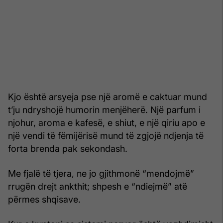
Kjo është arsyeja pse një aromë e caktuar mund
t’ju ndryshojë humorin menjëherë. Një parfum i
njohur, aroma e kafesë, e shiut, e një qiriu apo e
një vendi të fëmijërisë mund të zgjojë ndjenja të
forta brenda pak sekondash.
Me fjalë të tjera, ne jo gjithmonë “mendojmë”
rrugën drejt ankthit; shpesh e “ndiejmë” atë
përmes shqisave.