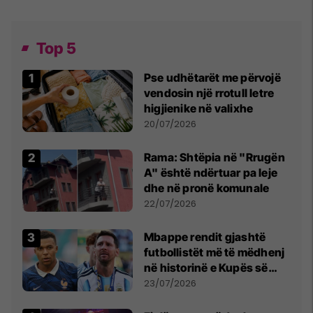
Top 5
Pse udhëtarët me përvojë
vendosin një rrotull letre
higjienike në valixhe
20/07/2026
Rama: Shtëpia në "Rrugën
A" është ndërtuar pa leje
dhe në pronë komunale
22/07/2026
Mbappe rendit gjashtë
futbollistët më të mëdhenj
në historinë e Kupës së
Botës, Messi mbetet i dyti
23/07/2026