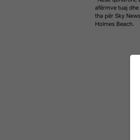
afërmve tuaj dhe n
tha për Sky News, 
Holmes Beach.