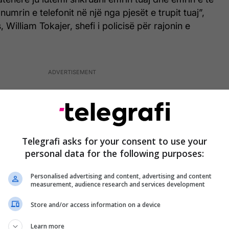
umrin e telefonit në një nga pjesët e trupit tuaj”,
William Tokajer, shefi i policisë për rajonin e
Telegrafi asks for your consent to use your
personal data for the following purposes:
Personalised advertising and content, advertising and content
measurement, audience research and services development
Store and/or access information on a device
Learn more