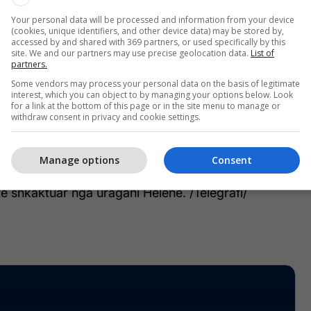
rkohet për t'i identifikuar ata, në rast se "goditen
Your personal data will be processed and information from your device
(cookies, unique identifiers, and other device data) may be stored by,
iç është parashikuar nga ekspertët e fushës",
accessed by and shared with 369 partners, or used specifically by this
afi.
site. We and our partners may use precise geolocation data.
List of
partners.
Some vendors may process your personal data on the basis of legitimate
snjë prezencë policie, zjarrfikës, personel
interest, which you can object to by managing your options below. Look
kemi thënë të gjithëve se nuk është stuhia e duhur
for a link at the bottom of this page or in the site menu to manage or
withdraw consent in privacy and cookie settings.
"
toritetet janë "shumë të shqetësuar" për uraganin
Manage options
Consent
i e përshkroi si një "grusht në zorrë" vetëm dy javë
të shkaktuar nga uragani Helene. /Telegrafi/