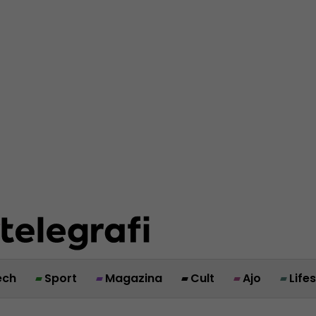
ech
Sport
Magazina
Cult
Ajo
Life