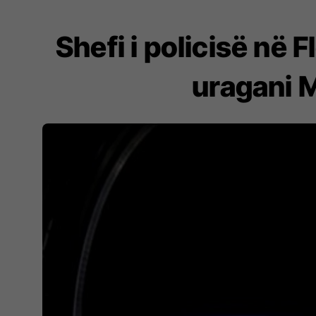
Shefi i policisë në
uragani M