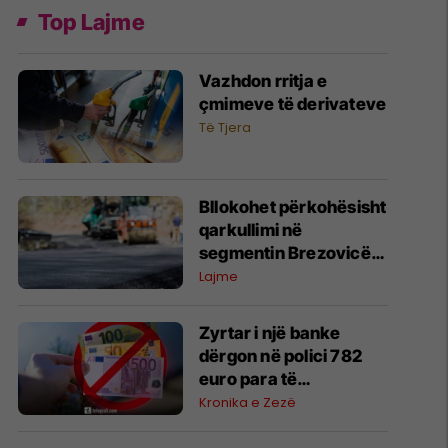
Top Lajme
Vazhdon rritja e
çmimeve të derivateve
Të Tjera
Bllokohet përkohësisht
qarkullimi në
segmentin Brezovicë–
Prevallë
Lajme
Zyrtar i një banke
dërgon në polici 782
euro para të
falsifikuara, rasti po
Kronika e Zezë
hetohet