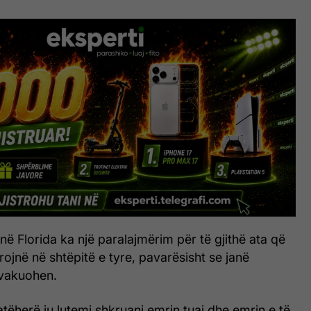
ë në Florida ka një paralajmërim për të gjithë ata që
ojnë në shtëpitë e tyre, pavarësisht se janë
evakuohen.
tëherë ju lutemi shkruani emrin tuaj dhe emrin e të