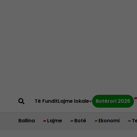
Të Fundit
Lajme lokale
Botërori 2026
Ballina
Lajme
Botë
Ekonomi
T