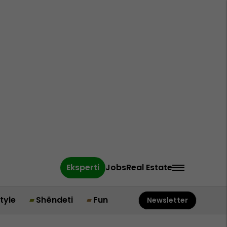
Eksperti
Jobs
Real Estate
style
Shëndeti
Fun
Newsletter