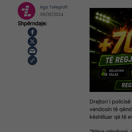
Nga
Telegrafi
09/10/2024
Drejtori i policis
vendosin të qëndr
këshilluar që të 
"Nëse qëndroni, a