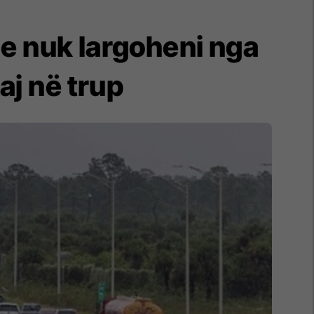
he nuk largoheni nga
aj në trup