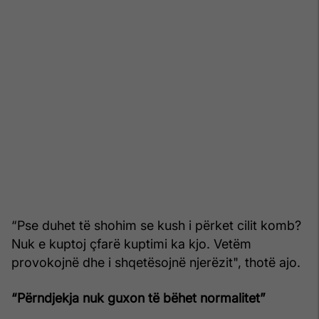
“Pse duhet të shohim se kush i përket cilit komb?
Nuk e kuptoj çfarë kuptimi ka kjo. Vetëm
provokojnë dhe i shqetësojnë njerëzit", thotë ajo.
“Përndjekja nuk guxon të bëhet normalitet”