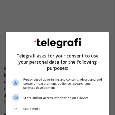
Telegrafi asks for your consent to use
your personal data for the following
purposes:
Edhe Avokati i Popullit i Serbisë, Zoran Pashaliq,
kërkoi që organet kompetente të hetojnë
Personalised advertising and content, advertising and
urgjentisht vendosjen e posterit me përmbajtje të
content measurement, audience research and
services development
urrejtjes ndaj pjesëtarëve të pakicës kombëtare
shqiptare dhe që përgjegjësit të identifikohen dhe
Store and/or access information on a device
të ndiqen sipas ligjit.
Learn more
Ministria e Punëve të Brendshme e Serbisë dhe