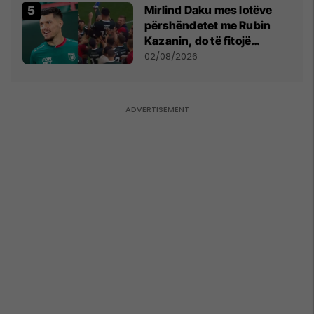
Mirlind Daku mes lotëve
përshëndetet me Rubin
Kazanin, do të fitojë
miliona te Spartak Moska
02/08/2026