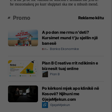
Promo
Reklamo këtu
A po don me rrnu n’deti?
Kursimet mund t’ju sjellin një
banesë
Banka Ekonomike
Plan B Creative rrit ndikimin e
biznesit tuaj online
Plan B
Po kërkoni mjek apo klinikë në
Kosovë? Njihuni me
GjejeMjekun.com
GjejeMjekun