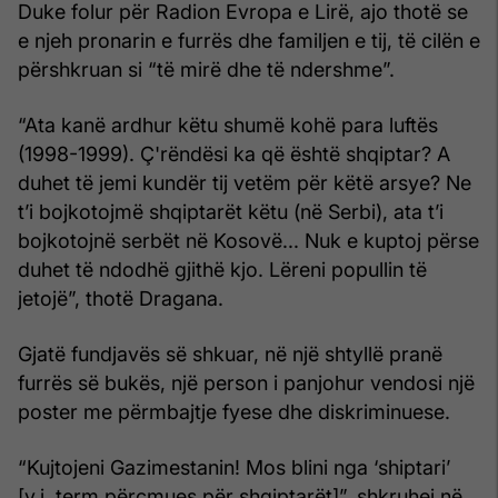
Duke folur për Radion Evropa e Lirë, ajo thotë se
e njeh pronarin e furrës dhe familjen e tij, të cilën e
përshkruan si “të mirë dhe të ndershme”.
“Ata kanë ardhur këtu shumë kohë para luftës
(1998-1999). Ç'rëndësi ka që është shqiptar? A
duhet të jemi kundër tij vetëm për këtë arsye? Ne
t’i bojkotojmë shqiptarët këtu (në Serbi), ata t’i
bojkotojnë serbët në Kosovë... Nuk e kuptoj përse
duhet të ndodhë gjithë kjo. Lëreni popullin të
jetojë”, thotë Dragana.
Gjatë fundjavës së shkuar, në një shtyllë pranë
furrës së bukës, një person i panjohur vendosi një
poster me përmbajtje fyese dhe diskriminuese.
“Kujtojeni Gazimestanin! Mos blini nga ‘shiptari’
[v.j. term përçmues për shqiptarët]”, shkruhej në