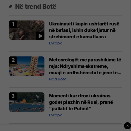
Në trend Botë
Ukrainasit i kapin ushtarët rusë
në befasi, ishin duke fjetur në
strehimoret e kamufluara
Evropa
Meteorologët me parashikime të
reja: Ndryshime ekstreme,
muajt e ardhshëm do të jenë të
pazakontë
Nga Bota
Momenti kur droni ukrainas
godet plazhin në Rusi, pranë
"pallatit të Putinit"
Evropa
×