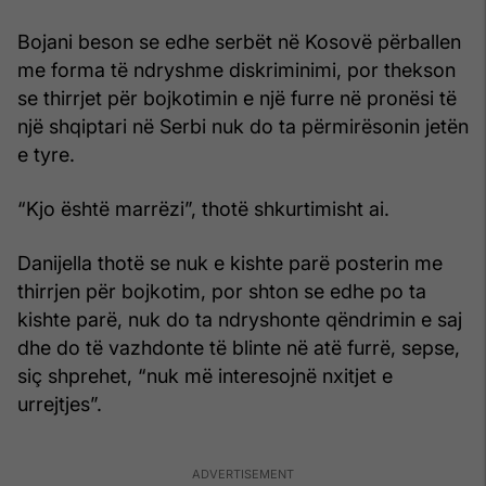
Bojani beson se edhe serbët në Kosovë përballen
me forma të ndryshme diskriminimi, por thekson
se thirrjet për bojkotimin e një furre në pronësi të
një shqiptari në Serbi nuk do ta përmirësonin jetën
e tyre.
“Kjo është marrëzi”, thotë shkurtimisht ai.
Danijella thotë se nuk e kishte parë posterin me
thirrjen për bojkotim, por shton se edhe po ta
kishte parë, nuk do ta ndryshonte qëndrimin e saj
dhe do të vazhdonte të blinte në atë furrë, sepse,
siç shprehet, “nuk më interesojnë nxitjet e
urrejtjes”.