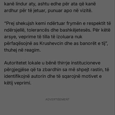
kanë lindur aty, ashtu edhe për ata që kanë
ardhur për të jetuar, punuar apo në vizitë.
“Prej shekujsh kemi ndërtuar frymën e respektit të
ndërsjellë, tolerancës dhe bashkëjetesës. Për këtë
arsye, veprime të tilla të izoluara nuk
përfaqësojnë as Krushevcin dhe as banorët e tij”,
thuhej në reagim.
Autoritetet lokale u bënë thirrje institucioneve
përgjegjëse që ta zbardhin sa më shpejt rastin, të
identifikojnë autorin dhe të sqarojnë motivet e
këtij veprimi.