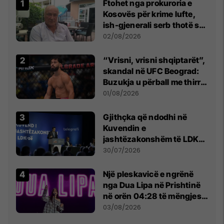
Ftohet nga prokuroria e
Kosovës për krime lufte,
ish-gjenerali serb thotë se
dikush e tradhtoi në
02/08/2026
Beograd
“Vrisni, vrisni shqiptarët”,
skandal në UFC Beograd:
Buzukja u përball me thirrje
anti-shqiptare nga
01/08/2026
tribunat
Gjithçka që ndodhi në
Kuvendin e
jashtëzakonshëm të LDK-
së
30/07/2026
Një pleskavicë e ngrënë
nga Dua Lipa në Prishtinë
në orën 04:28 të mëngjesit
- dhe bota digjitale serbe
03/08/2026
shpall gjendjen e luftës