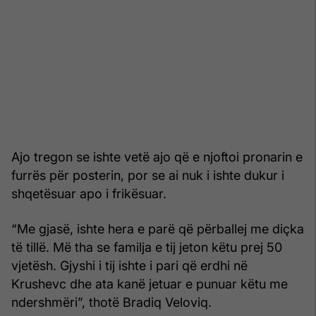
Ajo tregon se ishte vetë ajo që e njoftoi pronarin e
furrës për posterin, por se ai nuk i ishte dukur i
shqetësuar apo i frikësuar.
“Me gjasë, ishte hera e parë që përballej me diçka
të tillë. Më tha se familja e tij jeton këtu prej 50
vjetësh. Gjyshi i tij ishte i pari që erdhi në
Krushevc dhe ata kanë jetuar e punuar këtu me
ndershmëri”, thotë Bradiq Veloviq.