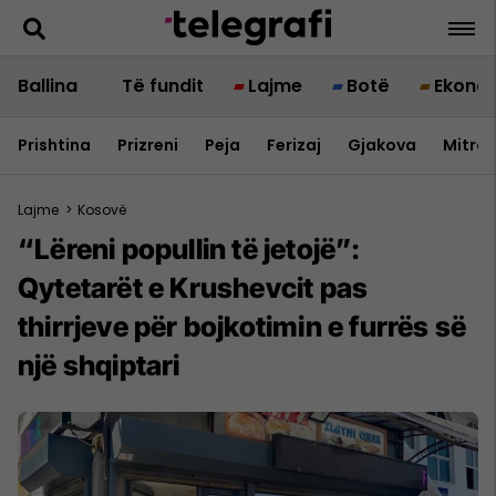
Ballina
Të fundit
Lajme
Botë
Ekono
Prishtina
Prizreni
Peja
Ferizaj
Gjakova
Mitrov
Lajme
>
Kosovë
“Lëreni popullin të jetojë”:
Qytetarët e Krushevcit pas
thirrjeve për bojkotimin e furrës së
një shqiptari