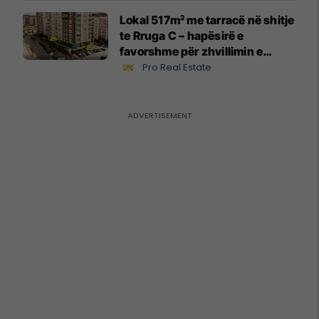
Lokal 517m² me tarracë në shitje
te Rruga C – hapësirë e
favorshme për zhvillimin e
biznesit #15796
Pro Real Estate