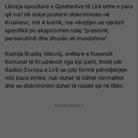
Lëvizja opozitare e Qytetarëve të Lirë ishte e para
që vuri në dukje posterin diskriminues në
Krushevc, më 4 korrik, me vërejtjen se njerëzit
specifikë po ekspozohen ndaj “presionit,
persekutimit dhe dhunës së mundshme”.
Ksenija Bradiq Veloviq, anëtare e Kuvendit
Komunal të Krushevcit nga kjo parti, thotë për
Radion Evropa e Lirë se çdo formë përndjekjeje
mbi baza etnike, nuk duhet të bëhet normalitet
dhe se diskriminimi duhet të ndalet që në fillim.