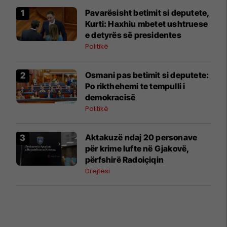
Pavarësisht betimit si deputete,
Kurti: Haxhiu mbetet ushtruese
e detyrës së presidentes
Politikë
Osmani pas betimit si deputete:
Po rikthehemi te tempulli i
demokracisë
Politikë
Aktakuzë ndaj 20 personave
për krime lufte në Gjakovë,
përfshirë Radoiçiqin
Drejtësi