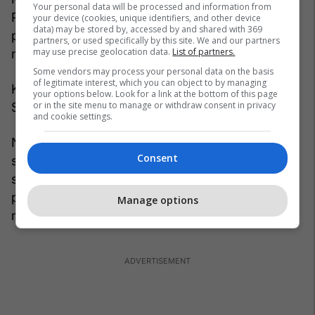
Your personal data will be processed and information from
Prokuroria e Lartë Publike në Krushevc nuk iu
your device (cookies, unique identifiers, and other device
data) may be stored by, accessed by and shared with 369
përgjigjën pyetjeve të Radios Evropa e Lirë lidhur
partners, or used specifically by this site. We and our partners
may use precise geolocation data.
List of partners.
me veprimet që kanë ndërmarrë për këtë rast.
Some vendors may process your personal data on the basis
of legitimate interest, which you can object to by managing
Ky nuk është rasti i parë kur familjet shqiptare në
your options below. Look for a link at the bottom of this page
or in the site menu to manage or withdraw consent in privacy
Serbi bëhen cak i presionit.
and cookie settings.
Në mesin e muajit shkurt, policia vendosi masa të
Consent
shtuara sigurie pranë furrave në pronësi të
shqiptarëve në Surdulicë, në jug të Serbisë, pas
protestave të shkaktuara nga rritja e tensioneve
Manage options
ndëretnike.