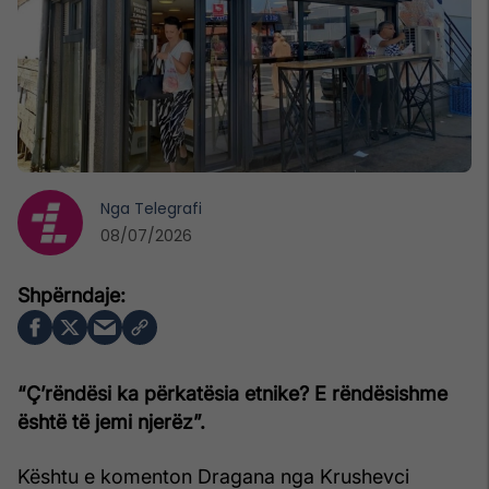
Nga
Telegrafi
08/07/2026
“Ç’rëndësi ka përkatësia etnike? E rëndësishme
është të jemi njerëz”.
Kështu e komenton Dragana nga Krushevci