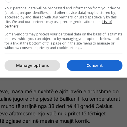
Your personal data will be processed and information from your device
(cookies, unique identifiers, and other device data) may be stored by,
accessed by and shared with 369 partners, or used specifically by this
 e ajrit të nxehtë ndodhet aktualisht mbi Evropën
site. We and our partners may use precise geolocation data.
List of
gjatë fundjavës dhe në fillim të javës së ardhshme
partners.
pritet të shtrihet drejt Evropës Qendrore, Italisë,
Some vendors may process your personal data on the basis of legitimate
interest, which you can object to by managing your options below. Look
nit.
for a link at the bottom of this page or in the site menu to manage or
withdraw consent in privacy and cookie settings.
 një rritje e ndjeshme e temperaturave. Në shumë
arrijnë në mesin dhe fundin e intervalit 30–39
Manage options
Consent
dërsa në disa vende mund të afrohen edhe me 40
eve, masa më e nxehtë e ajrit javën e ardhshme do
talinë jugore dhe pjesë të Ballkanit, ku temperaturat
mund të arrijnë nga 38 deri në 41 gradë Celsius.
ve afatmesme, kjo valë nuk pritet të tërhiqet
ë zgjasë deri në mesin e muajit korrik.