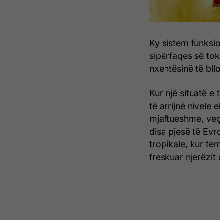
Ky sistem funksio
sipërfaqes së to
nxehtësinë të bll
Kur një situatë e 
të arrijnë nivele
mjaftueshme, veç
disa pjesë të Evr
tropikale, kur te
freskuar njerëzit