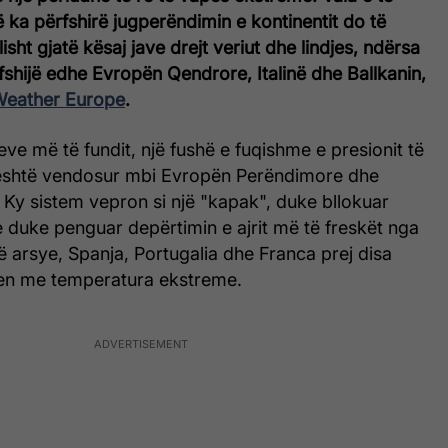
 ka përfshirë jugperëndimin e kontinentit do të
sht gjatë kësaj jave drejt veriut dhe lindjes, ndërsa
shijë edhe Evropën Qendrore, Italinë dhe Ballkanin,
Weather Europe
.
ve më të fundit, një fushë e fuqishme e presionit të
 është vendosur mbi Evropën Perëndimore dhe
Ky sistem vepron si një "kapak", duke bllokuar
e duke penguar depërtimin e ajrit më të freskët nga
të arsye, Spanja, Portugalia dhe Franca prej disa
len me temperatura ekstreme.