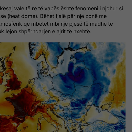
kësaj vale të re të vapës është fenomeni i njohur si
së (heat dome). Bëhet fjalë për një zonë me
atmosferik që mbetet mbi një pjesë të madhe të
k lejon shpërndarjen e ajrit të nxehtë.