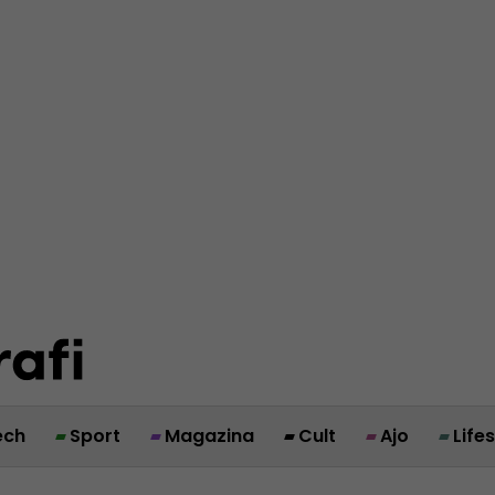
ech
Sport
Magazina
Cult
Ajo
Life