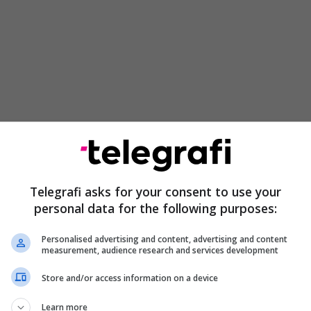
këto vende janë 10 deri në 15 gradë Celsius më të
 për këtë periudhë të vitit, ndërsa në disa rajone
Telegrafi asks for your consent to use your
edhe 40 gradë Celsius.
personal data for the following purposes:
Personalised advertising and content, advertising and content
measurement, audience research and services development
Mësim nga Franca - dikur strehoheshin
pas gurëve, sot më nuk mjafton
Store and/or access information on a device
Learn more