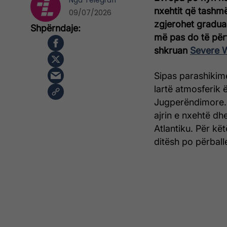
Nga
Telegrafi
nxehtit që tashmë
09/07/2026
zgjerohet graduali
më pas do të përf
shkruan
Severe 
Sipas parashikime
lartë atmosferik
Jugperëndimore. 
ajrin e nxehtë dh
Atlantiku. Për kë
ditësh po përbal