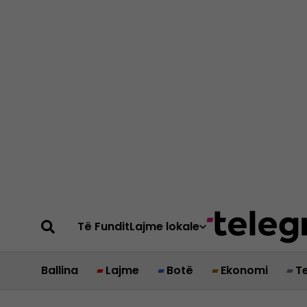
Të Fundit
Lajme lokale
Ballina
Lajme
Botë
Ekonomi
T