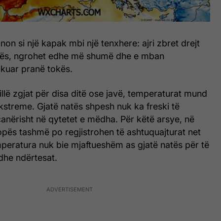
non si një kapak mbi një tenxhere: ajri zbret drejt
kës, ngrohet edhe më shumë dhe e mban
okuar pranë tokës.
tillë zgjat për disa ditë ose javë, temperaturat mund
 ekstreme. Gjatë natës shpesh nuk ka freski të
anërisht në qytetet e mëdha. Për këtë arsye, në
opës tashmë po regjistrohen të ashtuquajturat net
mperatura nuk bie mjaftueshëm as gjatë natës për të
 dhe ndërtesat.