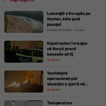
Lumenjtë e Evropës po
thahen, këto janë
pasojat
Deutsche Welle
Evropa
Kapet autori i vrasjes
në Korçë pranë
banesës së tij
Shqipëri
Vazhdojnë
operacionet për
shuarjen e zjarrit në
Krujë, nis evakuimi i
Shqipëri
banorëve
Temperatura