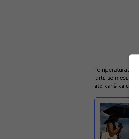
Temperaturat në 
larta se mesatarja
ato kanë kaluar 