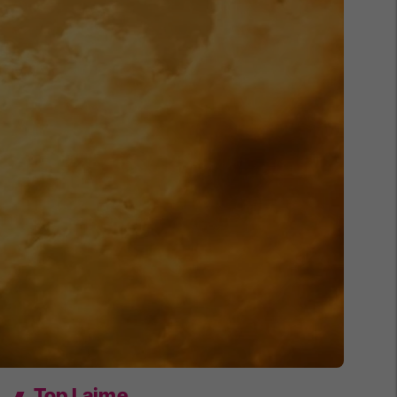
Top Lajme