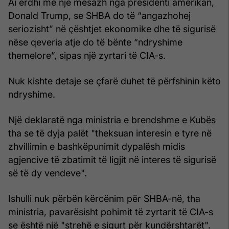
Ai erdhi me një mesazh nga presidenti amerikan,
Donald Trump, se SHBA do të “angazhohej
seriozisht” në çështjet ekonomike dhe të sigurisë
nëse qeveria atje do të bënte “ndryshime
themelore”, sipas një zyrtari të CIA-s.
Nuk kishte detaje se çfarë duhet të përfshinin këto
ndryshime.
Një deklaratë nga ministria e brendshme e Kubës
tha se të dyja palët "theksuan interesin e tyre në
zhvillimin e bashkëpunimit dypalësh midis
agjencive të zbatimit të ligjit në interes të sigurisë
së të dy vendeve".
Ishulli nuk përbën kërcënim për SHBA-në, tha
ministria, pavarësisht pohimit të zyrtarit të CIA-s
se është një "strehë e sigurt për kundërshtarët".