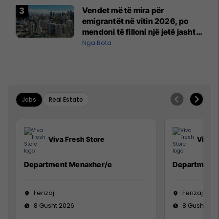
Airways që po shkonte drejt
Vendet më të mira për
Mançesterit
emigrantët në vitin 2026, po
mendoni të filloni një jetë jashtë
vendit?
Nga Bota
Jobs
Real Estate
Viva Fresh Store
Viva F
Department Menaxher/e
Department 
Ferizaj
Ferizaj
8 Gusht 2026
8 Gusht 20