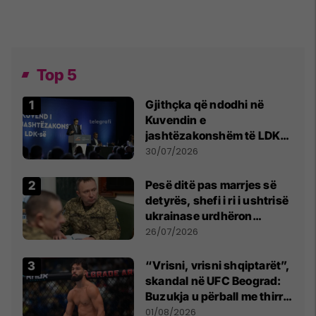
Top 5
Gjithçka që ndodhi në
Kuvendin e
jashtëzakonshëm të LDK-
së
30/07/2026
Pesë ditë pas marrjes së
detyrës, shefi i ri i ushtrisë
ukrainase urdhëron
kontroll të madh
26/07/2026
“Vrisni, vrisni shqiptarët”,
skandal në UFC Beograd:
Buzukja u përball me thirrje
anti-shqiptare nga
01/08/2026