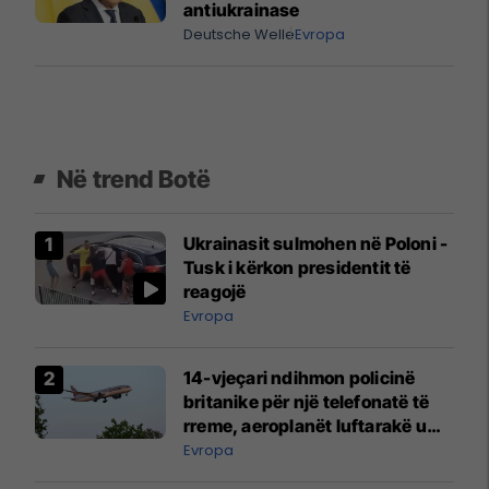
antiukrainase
Deutsche Welle
Evropa
Në trend Botë
Ukrainasit sulmohen në Poloni -
Tusk i kërkon presidentit të
reagojë
Evropa
14-vjeçari ndihmon policinë
britanike për një telefonatë të
rreme, aeroplanët luftarakë u
ngritën në ajër për të
Evropa
interceptuar fluturaken e Qatar