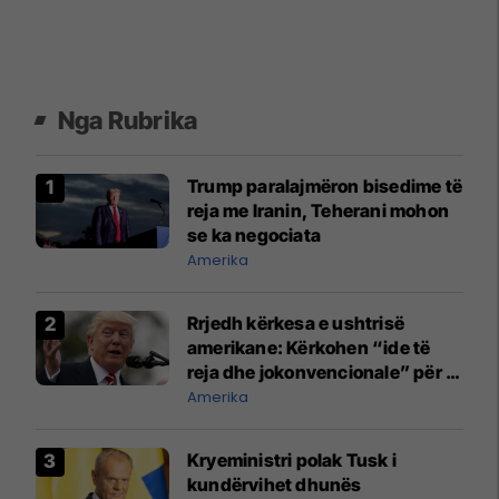
Nga Rubrika
Trump paralajmëron bisedime të
reja me Iranin, Teherani mohon
se ka negociata
Amerika
Rrjedh kërkesa e ushtrisë
amerikane: Kërkohen “ide të
reja dhe jokonvencionale” për ta
ndëshkuar Iranin
Amerika
Kryeministri polak Tusk i
kundërvihet dhunës