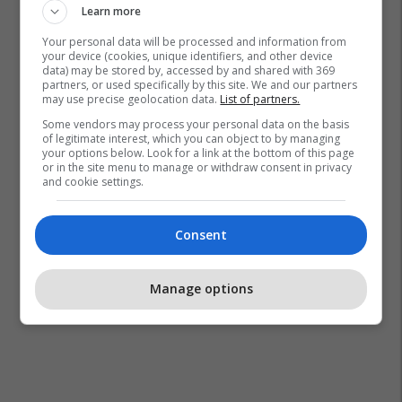
Learn more
Kuba
Shba
Donald Trump
Cia
John Ratcliffe
Your personal data will be processed and information from
your device (cookies, unique identifiers, and other device
data) may be stored by, accessed by and shared with 369
partners, or used specifically by this site. We and our partners
may use precise geolocation data.
List of partners.
Some vendors may process your personal data on the basis
of legitimate interest, which you can object to by managing
your options below. Look for a link at the bottom of this page
or in the site menu to manage or withdraw consent in privacy
and cookie settings.
Consent
Manage options