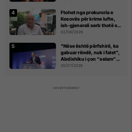
tribunat
Ftohet nga prokuroria e
Kosovës për krime lufte,
ish-gjenerali serb thotë se
dikush e tradhtoi në
02/08/2026
Beograd
"Nëse është përfshirë, ka
gabuar rëndë, nuk i falet",
Abdixhiku i çon “selam”
Përparim Ramës
30/07/2026