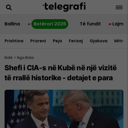
Ballina
Botërori 2026
Të fundit
Lajme
Prishtina
Prizreni
Peja
Ferizaj
Gjakova
Mitrov
Botë
>
Nga Bota
Shefi i CIA-s në Kubë në një vizitë
të rrallë historike - detajet e para