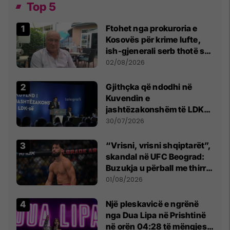
Top 5
Ftohet nga prokuroria e
Kosovës për krime lufte,
ish-gjenerali serb thotë se
dikush e tradhtoi në
02/08/2026
Beograd
Gjithçka që ndodhi në
Kuvendin e
jashtëzakonshëm të LDK-
së
30/07/2026
“Vrisni, vrisni shqiptarët”,
skandal në UFC Beograd:
Buzukja u përball me thirrje
anti-shqiptare nga
01/08/2026
tribunat
Një pleskavicë e ngrënë
nga Dua Lipa në Prishtinë
në orën 04:28 të mëngjesit