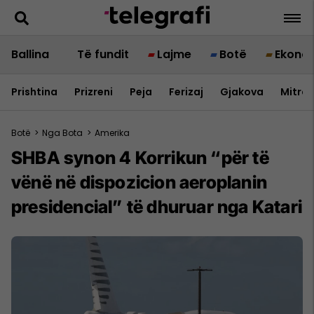
Ballina
Të fundit
Lajme
Botë
Ekono
Prishtina
Prizreni
Peja
Ferizaj
Gjakova
Mitrov
Botë
>
Nga Bota
>
Amerika
SHBA synon 4 Korrikun “për të
vënë në dispozicion aeroplanin
presidencial” të dhuruar nga Katari