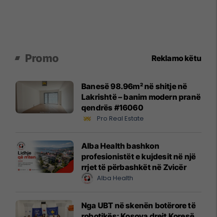
Promo
Reklamo këtu
Banesë 98.96m² në shitje në
Lakrishtë – banim modern pranë
qendrës #16060
Pro Real Estate
Alba Health bashkon
profesionistët e kujdesit në një
rrjet të përbashkët në Zvicër
Alba Health
Nga UBT në skenën botërore të
robotikës: Kosova drejt Koresë