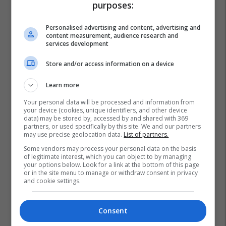
purposes:
Personalised advertising and content, advertising and
content measurement, audience research and
services development
Store and/or access information on a device
Learn more
Your personal data will be processed and information from
your device (cookies, unique identifiers, and other device
data) may be stored by, accessed by and shared with 369
partners, or used specifically by this site. We and our partners
may use precise geolocation data.
List of partners.
Aeroplani
Air Force One
Boeing 747
Some vendors may process your personal data on the basis
of legitimate interest, which you can object to by managing
Donald Trump
Katari
Shba
your options below. Look for a link at the bottom of this page
or in the site menu to manage or withdraw consent in privacy
and cookie settings.
Consent