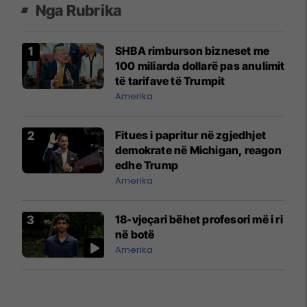
Nga Rubrika
SHBA rimburson bizneset me
100 miliarda dollarë pas anulimit
të tarifave të Trumpit
Amerika
Fitues i papritur në zgjedhjet
demokrate në Michigan, reagon
edhe Trump
Amerika
18-vjeçari bëhet profesori më i ri
në botë
Amerika