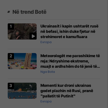
Në trend Botë
Ukrainasit i kapin ushtarët rusë
në befasi, ishin duke fjetur në
strehimoret e kamufluara
Evropa
Meteorologët me parashikime të
reja: Ndryshime ekstreme,
muajt e ardhshëm do të jenë të
pazakontë
Nga Bota
Momenti kur droni ukrainas
godet plazhin në Rusi, pranë
"pallatit të Putinit"
Evropa