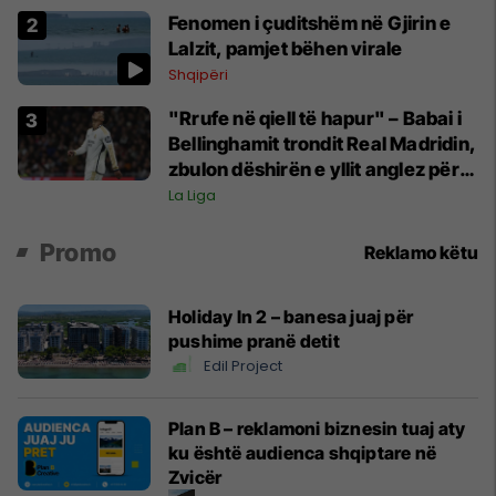
Fenomen i çuditshëm në Gjirin e
Lalzit, pamjet bëhen virale
Shqipëri
"Rrufe në qiell të hapur" – Babai i
Bellinghamit trondit Real Madridin,
zbulon dëshirën e yllit anglez për
largim
La Liga
Promo
Reklamo këtu
Holiday In 2 – banesa juaj për
pushime pranë detit
Edil Project
Plan B – reklamoni biznesin tuaj aty
ku është audienca shqiptare në
Zvicër