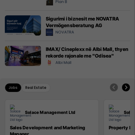
Plan B
Sigurimi i biznesit me NOVATRA
Vermögensberatung AG
NOVATRA
IMAX/ Cineplexx në Albi Mall, thyen
rekorde rajonale me "Odisea"
Albi Mall
Jobs
Real Estate
Solace Management Ltd
Sola
Sales Development and Marketing
Property M
Manager