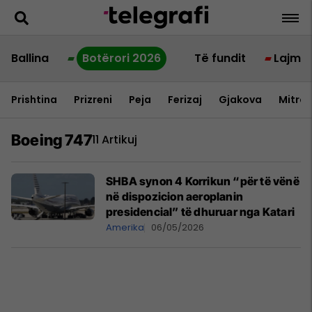
Ballina
Botërori 2026
Të fundit
Lajme
Prishtina
Prizreni
Peja
Ferizaj
Gjakova
Mitrov
Boeing 747
11 Artikuj
SHBA synon 4 Korrikun “për të vënë
në dispozicion aeroplanin
presidencial” të dhuruar nga Katari
Amerika
06/05/2026