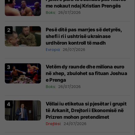
me nokaut ndaj Kristian Prengës
Boks
26/07/2026
Pesë ditë pas marrjes së detyrës,
shefi i ri i ushtrisë ukrainase
urdhëron kontroll të madh
Evropa
26/07/2026
Vetëm dy raunde dhe miliona euro
në xhep, zbulohet sa fituan Joshua
e Prenga
Boks
26/07/2026
Vëllai iu etiketua si pjesëtar i grupit
të Arkanit, Drejtori i Ekonomisë në
Prizren mohon pretendimet
Drejtësi
24/07/2026