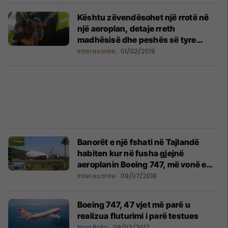
Kështu zëvendësohet një rrotë në
një aeroplan, detaje rreth
madhësisë dhe peshës së tyre
(Video)
Interesante
01/02/2019
Banorët e një fshati në Tajlandë
habiten kur në fusha gjejnë
aeroplanin Boeing 747, më vonë e
kuptojnë se pronari i tokës e kishte
Interesante
09/07/2018
blerë në ankand (Foto)
Boeing 747, 47 vjet më parë u
realizua fluturimi i parë testues
Nga Bota
09/02/2017