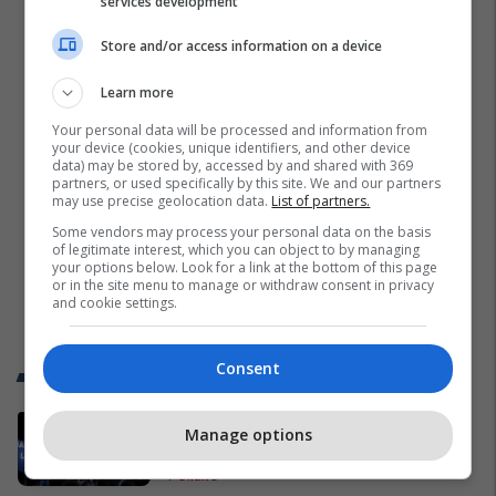
services development
Store and/or access information on a device
Learn more
Your personal data will be processed and information from
your device (cookies, unique identifiers, and other device
data) may be stored by, accessed by and shared with 369
partners, or used specifically by this site. We and our partners
may use precise geolocation data.
List of partners.
Some vendors may process your personal data on the basis
of legitimate interest, which you can object to by managing
your options below. Look for a link at the bottom of this page
or in the site menu to manage or withdraw consent in privacy
and cookie settings.
Consent
Trend Telegrafi
Gjithçka që ndodhi në Kuvendin e
Manage options
jashtëzakonshëm të LDK-së
Politikë