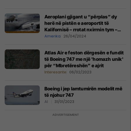
Aeroplani gjigant u “përplas” dy
herë në pistën e aeroportit të
Kalifornisë – rrotat nxirrnin tym –
pastaj u ngrit përsëri
Amerika
26/04/2024
Atlas Air e feston dërgesën e fundit
të Boeing 747 me një 'homazh unik'
për “Mbretëreshën” e ajrit
Interesante
06/02/2023
Boeing i jep lamtumirën modelit më
të njohur 747
AI
31/01/2023