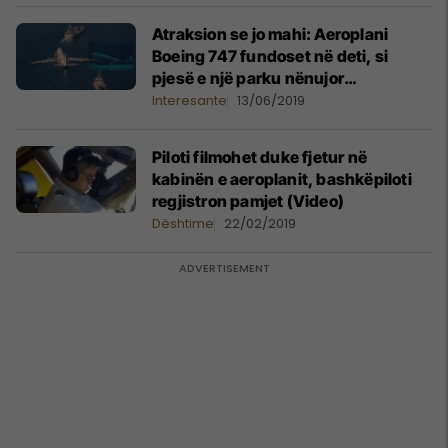
Atraksion se jo mahi: Aeroplani
Boeing 747 fundoset në deti, si
pjesë e një parku nënujor
(Foto/Video)
Interesante
13/06/2019
Piloti filmohet duke fjetur në
kabinën e aeroplanit, bashkëpiloti
regjistron pamjet (Video)
Dështime
22/02/2019