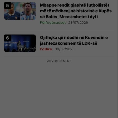
Mbappe rendit gjashtë futbollistët
më të mëdhenj në historinë e Kupës
së Botës, Messi mbetet i dyti
Përfaqësueset
23/07/2026
Gjithçka që ndodhi në Kuvendin e
jashtëzakonshëm të LDK-së
Politikë
30/07/2026