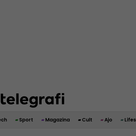
ech
Sport
Magazina
Cult
Ajo
Life