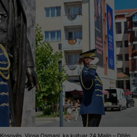
 Kosovës, Vjosa Osmani, ka kujtuar 24 Majin – Ditën