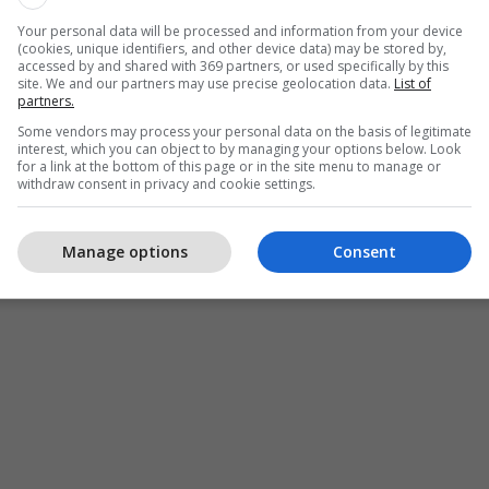
Your personal data will be processed and information from your device
(cookies, unique identifiers, and other device data) may be stored by,
accessed by and shared with 369 partners, or used specifically by this
site. We and our partners may use precise geolocation data.
List of
partners.
Some vendors may process your personal data on the basis of legitimate
interest, which you can object to by managing your options below. Look
for a link at the bottom of this page or in the site menu to manage or
withdraw consent in privacy and cookie settings.
Manage options
Consent