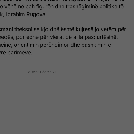
ke vënë në pah figurën dhe trashëgiminë politike të
rik, Ibrahim Rugova.
mani theksoi se kjo ditë është kujtesë jo vetëm për
qës, por edhe për vlerat që ai la pas: urtësinë,
cinë, orientimin perëndimor dhe bashkimin e
tyre parimeve.