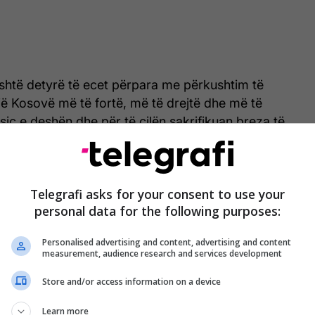
është detyrë të ecet përpara me përkushtim të
jë Kosovë më të fortë, më të drejtë dhe më të
siç e deshën dhe për të cilën sakrifikuan breza të
 Rugovizmi fiton!”, përfundoi Osmani.
Telegrafi asks for your consent to use your
personal data for the following purposes:
Personalised advertising and content, advertising and content
measurement, audience research and services development
Store and/or access information on a device
Learn more