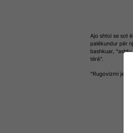
Ajo shtoi se sot 
palëkundur për n
bashkuar, “ashtu 
tërë”.
“Rugovizmi jeton!