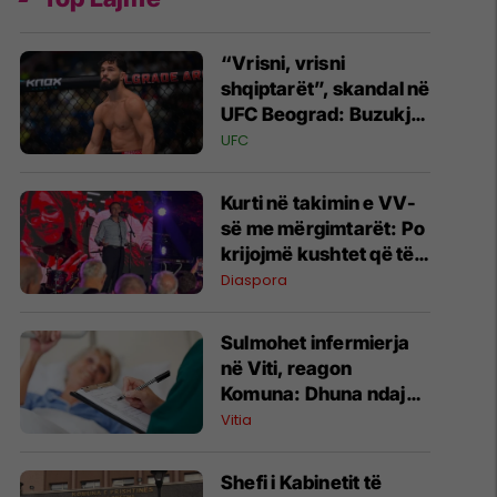
“Vrisni, vrisni
shqiptarët”, skandal në
UFC Beograd: Buzukja
u përball me thirrje
UFC
anti-shqiptare nga
tribunat
Kurti në takimin e VV-
së me mërgimtarët: Po
krijojmë kushtet që të
ktheheni në Kosovë
Diaspora
Sulmohet infermierja
në Viti, reagon
Komuna: Dhuna ndaj
stafit shëndetësor nuk
Vitia
tolerohet
Shefi i Kabinetit të