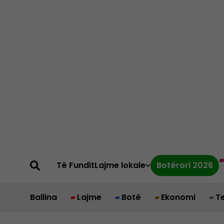
Të Fundit
Lajme lokale
Botërori 2026
Ballina
Lajme
Botë
Ekonomi
T