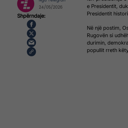
Nga
Telegrafi
e Presidentit, du
24/05/2026
Presidentit histo
Në një postim, Os
Rugovën si udhëhe
durimin, demokra
popullit rreth kë