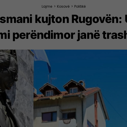
Lajme
>
Kosovë
>
Politikë
 Osmani kujton Rugovën:
mi perëndimor janë trash