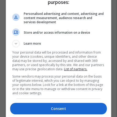
purposes:
Personalised advertising and content, advertising and
content measurement, audience research and
services development
Store and/or access information on a device
Learn more
Your personal data will be processed and information from
your device (cookies, unique identifiers, and other device
data) may be stored by, accessed by and shared with 369
partners, or used specifically by this site. We and our partners
may use precise geolocation data.
List of partners.
Some vendors may process your personal data on the basis
of legitimate interest, which you can object to by managing
your options below. Look for a link at the bottom of this page
Shba
Irani
Lufta Në Iran
Ukraina
or in the site menu to manage or withdraw consent in privacy
and cookie settings.
Kriza Në Ukrainë
Consent