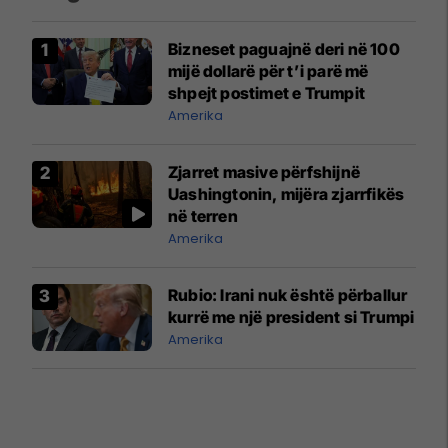
Bizneset paguajnë deri në 100
mijë dollarë për t’i parë më
shpejt postimet e Trumpit
Amerika
Zjarret masive përfshijnë
Uashingtonin, mijëra zjarrfikës
në terren
Amerika
Rubio: Irani nuk është përballur
kurrë me një president si Trumpi
Amerika