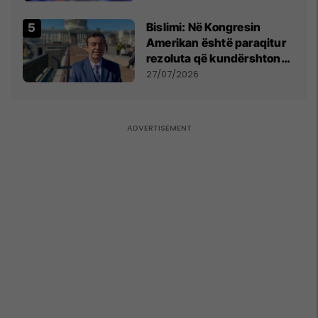
Bislimi: Në Kongresin
Amerikan është paraqitur
rezoluta që kundërshton
mbajtjen e Asamblesë
27/07/2026
Parlamentare të OSBE-së
në Beograd