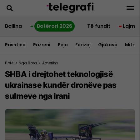
Ballina
Botërori 2026
Të fundit
Lajme
Prishtina
Prizreni
Peja
Ferizaj
Gjakova
Mitrov
Botë
>
Nga Bota
>
Amerika
SHBA i drejtohet teknologjisë
ukrainase kundër dronëve pas
sulmeve nga Irani