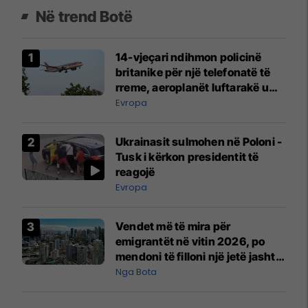
Në trend Botë
14-vjeçari ndihmon policinë
britanike për një telefonatë të
rreme, aeroplanët luftarakë u
ngritën në ajër për të
Evropa
interceptuar fluturaken e Qatar
Airways që po shkonte drejt
Ukrainasit sulmohen në Poloni -
Mançesterit
Tusk i kërkon presidentit të
reagojë
Evropa
Vendet më të mira për
emigrantët në vitin 2026, po
mendoni të filloni një jetë jashtë
vendit?
Nga Bota