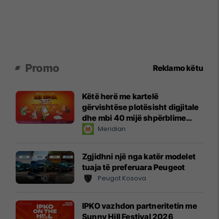
Promo
Reklamo këtu
Këtë herë me kartelë
gërvishtëse plotësisht digjitale
dhe mbi 40 mijë shpërblime
instant!
Meridian
Zgjidhni një nga katër modelet
tuaja të preferuara Peugeot
Peugot Kosova
IPKO vazhdon partneritetin me
Sunny Hill Festival 2026