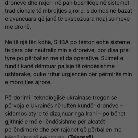
dronëve dhe nxjerr në pah boshllëqe në sistemet
tradicionale të mbrojtjes ajrore, sidomos në bazat
e avancuara që janë të ekspozuara ndaj sulmeve
me dronë.
Në të njëjtën kohë, SHBA po teston edhe sisteme
të tjera për neutralizimin e dronëve, por disa prej
tyre po përballen me sfida operative. Sulmet e
fundit kanë dëmtuar pajisje të rëndësishme
ushtarake, duke rritur urgjencën për përmirësimin
e mbrojtjes ajrore.
Përdorimi i teknologjisë ukrainase tregon se
përvoja e Ukrainës në luftën kundër dronëve –
sidomos atyre të dizajnuar nga Irani – po bëhet
gjithnjë e më e rëndësishme për aleatët
perëndimorë dhe për rajonet që përballen me
kërcënime të ngjashme.
/Telegrafi/