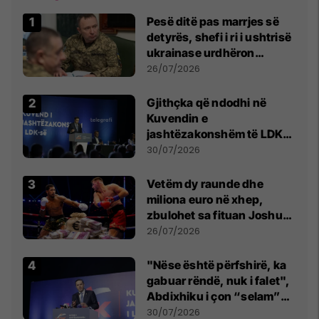
Pesë ditë pas marrjes së
detyrës, shefi i ri i ushtrisë
ukrainase urdhëron
kontroll të madh
26/07/2026
Gjithçka që ndodhi në
Kuvendin e
jashtëzakonshëm të LDK-
së
30/07/2026
Vetëm dy raunde dhe
miliona euro në xhep,
zbulohet sa fituan Joshua
e Prenga
26/07/2026
"Nëse është përfshirë, ka
gabuar rëndë, nuk i falet",
Abdixhiku i çon “selam”
Përparim Ramës
30/07/2026