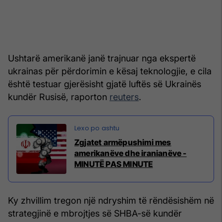
Ushtarë amerikanë janë trajnuar nga ekspertë
ukrainas për përdorimin e kësaj teknologjie, e cila
është testuar gjerësisht gjatë luftës së Ukrainës
kundër Rusisë, raporton
reuters
.
Zgjatet armëpushimi mes
amerikanëve dhe iranianëve -
MINUTË PAS MINUTE
Ky zhvillim tregon një ndryshim të rëndësishëm në
strategjinë e mbrojtjes së SHBA-së kundër