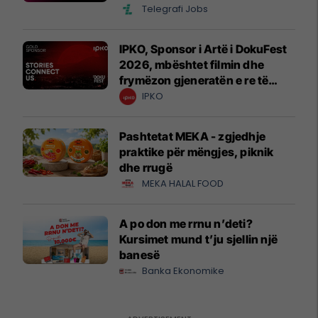
Telegrafi Jobs
IPKO, Sponsor i Artë i DokuFest
2026, mbështet filmin dhe
frymëzon gjeneratën e re të
krijuesve
IPKO
Pashtetat MEKA - zgjedhje
praktike për mëngjes, piknik
dhe rrugë
MEKA HALAL FOOD
A po don me rrnu n’deti?
Kursimet mund t’ju sjellin një
banesë
Banka Ekonomike