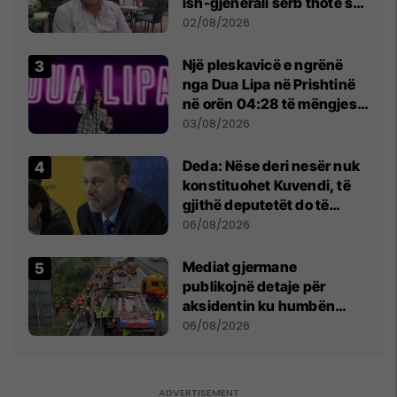
ish-gjenerali serb thotë se
dikush e tradhtoi në
02/08/2026
Beograd
Një pleskavicë e ngrënë
nga Dua Lipa në Prishtinë
në orën 04:28 të mëngjesit
- dhe bota digjitale serbe
03/08/2026
shpall gjendjen e luftës
Deda: Nëse deri nesër nuk
konstituohet Kuvendi, të
gjithë deputetët do të
bëjnë shkelje të rëndë
06/08/2026
kushtetuese
Mediat gjermane
publikojnë detaje për
aksidentin ku humbën
jetën tre mërgimtarë nga
06/08/2026
Komogllava e Ferizajt