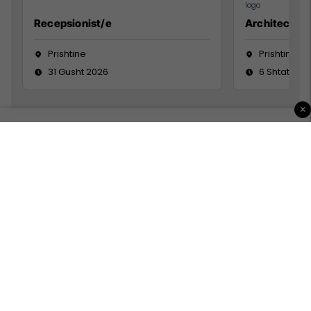
Recepsionist/e
Architect
Prishtine
Prishtinë
31 Gusht 2026
6 Shtator 2
×