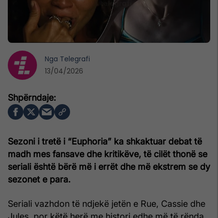
Nga
Telegrafi
13/04/2026
Sezoni i tretë i “Euphoria” ka shkaktuar debat të
madh mes fansave dhe kritikëve, të cilët thonë se
seriali është bërë më i errët dhe më ekstrem se dy
sezonet e para.
Seriali vazhdon të ndjekë jetën e Rue, Cassie dhe
Jules, por këtë herë me histori edhe më të rënda