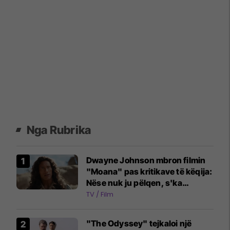
Nga Rubrika
Dwayne Johnson mbron filmin
"Moana" pas kritikave të këqija:
Nëse nuk ju pëlqen, s'ka
problem
TV / Film
"The Odyssey" tejkaloi një