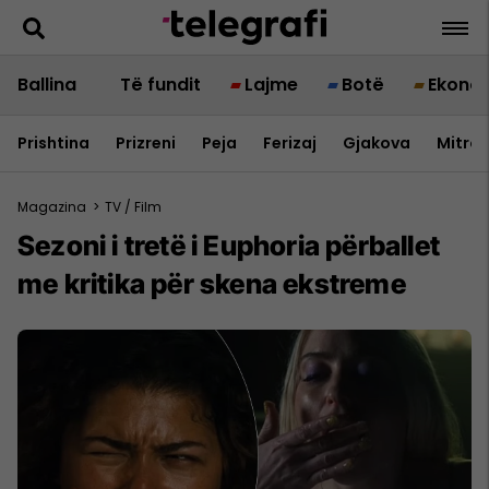
Ballina
Të fundit
Lajme
Botë
Ekono
Prishtina
Prizreni
Peja
Ferizaj
Gjakova
Mitrov
Magazina
>
TV / Film
Sezoni i tretë i Euphoria përballet
me kritika për skena ekstreme