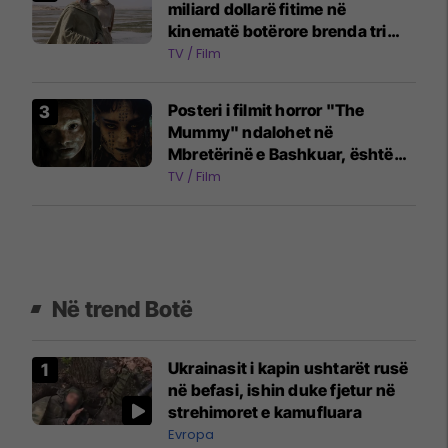
miliard dollarë fitime në
kinematë botërore brenda tri
javësh
TV / Film
Posteri i filmit horror "The
Mummy" ndalohet në
Mbretërinë e Bashkuar, është
konsideruar shumë shqetësues
TV / Film
për kalimtarët
Në trend Botë
Ukrainasit i kapin ushtarët rusë
në befasi, ishin duke fjetur në
strehimoret e kamufluara
Evropa