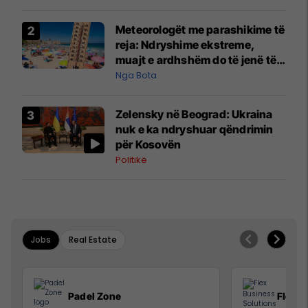
Meteorologët me parashikime të
reja: Ndryshime ekstreme,
muajt e ardhshëm do të jenë të
pazakontë
Nga Bota
Zelensky në Beograd: Ukraina
nuk e ka ndryshuar qëndrimin
për Kosovën
Politikë
Jobs
Real Estate
Padel Zone
Flex B