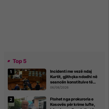
Top 5
Incidenti me vezë ndaj
Kurtit, gjithçka ndodhi në
seancën konstituive të
Kuvendit
06/08/2026
Ftohet nga prokuroria e
Kosovës për krime lufte,