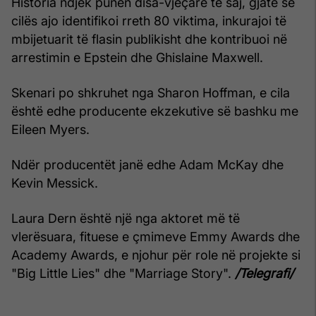
Historia ndjek punën disa-vjeçare të saj, gjatë së
cilës ajo identifikoi rreth 80 viktima, inkurajoi të
mbijetuarit të flasin publikisht dhe kontribuoi në
arrestimin e Epstein dhe Ghislaine Maxwell.
Skenari po shkruhet nga Sharon Hoffman, e cila
është edhe producente ekzekutive së bashku me
Eileen Myers.
Ndër producentët janë edhe Adam McKay dhe
Kevin Messick.
Laura Dern është një nga aktoret më të
vlerësuara, fituese e çmimeve Emmy Awards dhe
Academy Awards, e njohur për role në projekte si
"Big Little Lies" dhe "Marriage Story".
/Telegrafi/