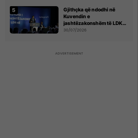
Gjithçka që ndodhi në
Kuvendin e
jashtëzakonshëm të LDK-
së
30/07/2026