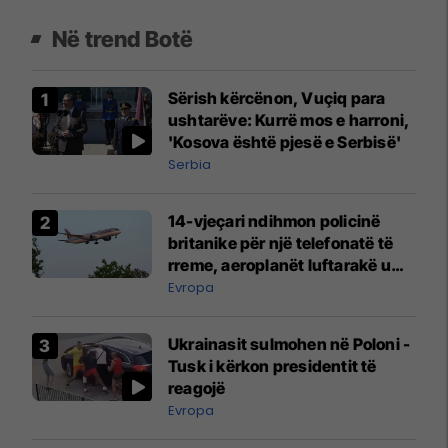
Në trend Botë
Sërish kërcënon, Vuçiq para
ushtarëve: Kurrë mos e harroni,
'Kosova është pjesë e Serbisë'
Serbia
14-vjeçari ndihmon policinë
britanike për një telefonatë të
rreme, aeroplanët luftarakë u
ngritën në ajër për të
Evropa
interceptuar fluturaken e Qatar
Airways që po shkonte drejt
Ukrainasit sulmohen në Poloni -
Mançesterit
Tusk i kërkon presidentit të
reagojë
Evropa