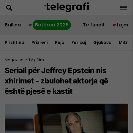
Ballina
Botërori 2026
Të fundit
Lajme
Prishtina
Prizreni
Peja
Ferizaj
Gjakova
Mitrov
Magazina
>
TV / Film
Seriali për Jeffrey Epstein nis
xhirimet - zbulohet aktorja që
është pjesë e kastit