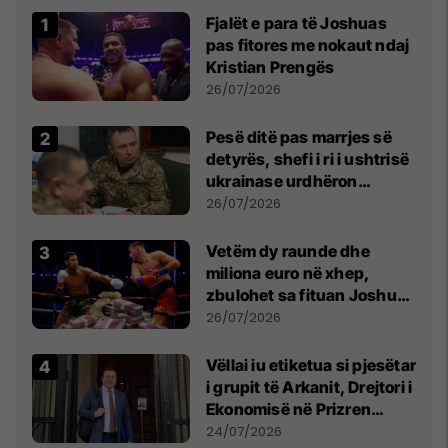
Fjalët e para të Joshuas
pas fitores me nokaut ndaj
Kristian Prengës
26/07/2026
Pesë ditë pas marrjes së
detyrës, shefi i ri i ushtrisë
ukrainase urdhëron
kontroll të madh
26/07/2026
Vetëm dy raunde dhe
miliona euro në xhep,
zbulohet sa fituan Joshua
e Prenga
26/07/2026
Vëllai iu etiketua si pjesëtar
i grupit të Arkanit, Drejtori i
Ekonomisë në Prizren
mohon pretendimet
24/07/2026