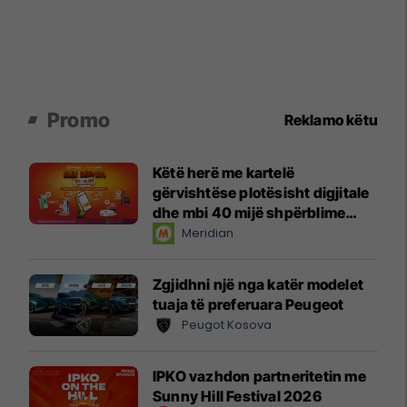
Promo
Reklamo këtu
Këtë herë me kartelë
gërvishtëse plotësisht digjitale
dhe mbi 40 mijë shpërblime
instant!
Meridian
Zgjidhni një nga katër modelet
tuaja të preferuara Peugeot
Peugot Kosova
IPKO vazhdon partneritetin me
Sunny Hill Festival 2026