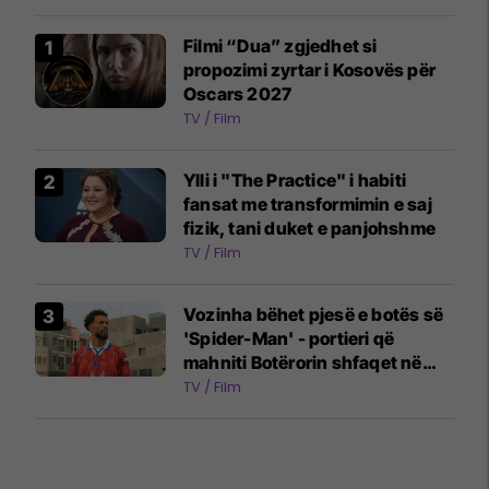
Filmi “Dua” zgjedhet si
propozimi zyrtar i Kosovës për
Oscars 2027
TV / Film
Ylli i "The Practice" i habiti
fansat me transformimin e saj
fizik, tani duket e panjohshme
TV / Film
Vozinha bëhet pjesë e botës së
'Spider-Man' - portieri që
mahniti Botërorin shfaqet në
reklamën e filmit të ri
TV / Film