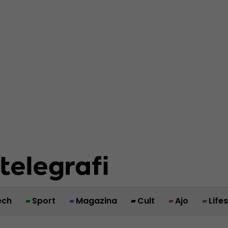
ech
Sport
Magazina
Cult
Ajo
Life