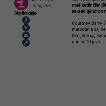
Nga
Telegrafi
natë katër fëmijët
21/04/2026
sekreti qëndron n
Courtney Barry (4
metodën e saj në 
fëmijët e saj kanë
deri në 10 javë.