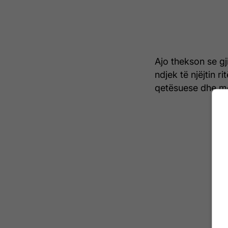
Ajo thekson se g
ndjek të njëjtin r
qetësuese dhe më 