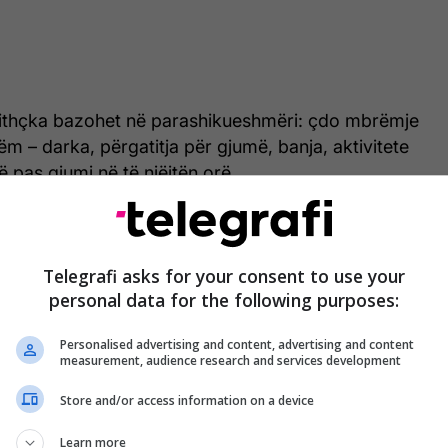
jithçka bazohet në parashikueshmëri: çdo mbrëmje
itëm – darka, përgatitja për gjumë, banja, aktivitete
pas gjumi në të njëjtën orë.
Telegrafi asks for your consent to use your
personal data for the following purposes:
Personalised advertising and content, advertising and content
measurement, audience research and services development
Store and/or access information on a device
Learn more