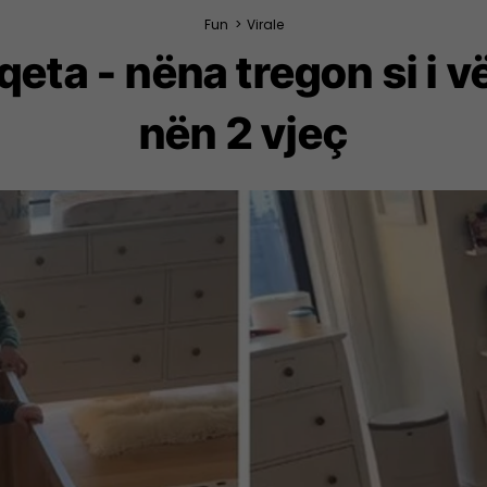
Fun
>
Virale
 qeta - nëna tregon si i 
nën 2 vjeç