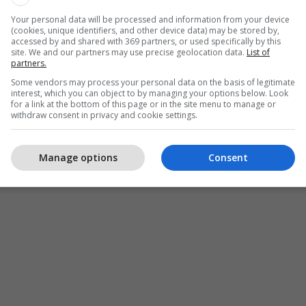
Your personal data will be processed and information from your device
(cookies, unique identifiers, and other device data) may be stored by,
accessed by and shared with 369 partners, or used specifically by this
site. We and our partners may use precise geolocation data.
List of
partners.
Some vendors may process your personal data on the basis of legitimate
interest, which you can object to by managing your options below. Look
for a link at the bottom of this page or in the site menu to manage or
withdraw consent in privacy and cookie settings.
Manage options
Consent