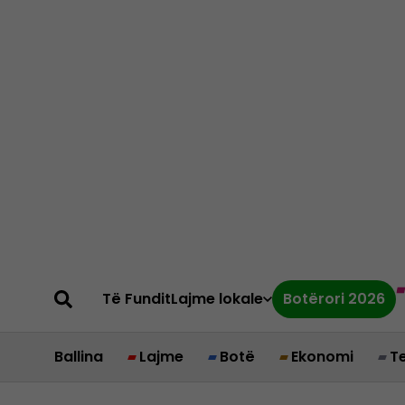
Të Fundit
Lajme lokale
Botërori 2026
Ballina
Lajme
Botë
Ekonomi
T