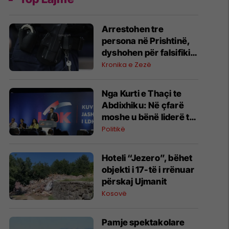
Arrestohen tre
persona në Prishtinë,
dyshohen për falsifikim
dokumentesh dhe
Kronika e Zezë
mashtrim me toka
Nga Kurti e Thaçi te
Abdixhiku: Në çfarë
moshe u bënë liderë të
partive kryesore
Politikë
Hoteli “Jezero”, bëhet
objekti i 17-të i rrënuar
përskaj Ujmanit
Kosovë
Pamje spektakolare