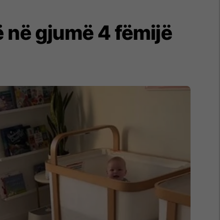
vë në gjumë 4 fëmijë